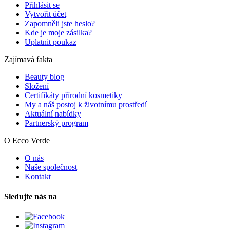
Přihlásit se
Vytvořit účet
Zapomněli jste heslo?
Kde je moje zásilka?
Uplatnit poukaz
Zajímavá fakta
Beauty blog
Složení
Certifikáty přírodní kosmetiky
My a náš postoj k životnímu prostředí
Aktuální nabídky
Partnerský program
O Ecco Verde
O nás
Naše společnost
Kontakt
Sledujte nás na