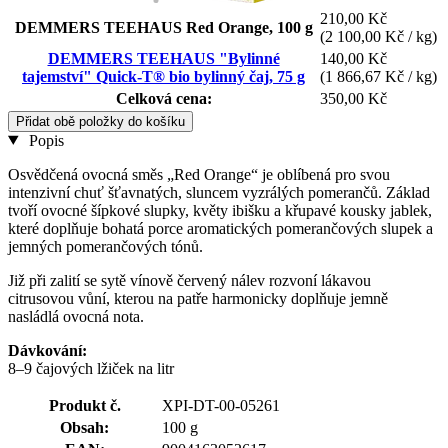
210,00 Kč
DEMMERS TEEHAUS Red Orange, 100 g
(2 100,00 Kč / kg)
DEMMERS TEEHAUS "Bylinné
140,00 Kč
tajemství" Quick-T® bio bylinný čaj, 75 g
(1 866,67 Kč / kg)
Celková cena:
350,00 Kč
Přidat obě položky do košíku
Popis
Osvědčená ovocná směs „Red Orange“ je oblíbená pro svou
intenzivní chuť šťavnatých, sluncem vyzrálých pomerančů. Základ
tvoří ovocné šípkové slupky, květy ibišku a křupavé kousky jablek,
které doplňuje bohatá porce aromatických pomerančových slupek a
jemných pomerančových tónů.
Již při zalití se sytě vínově červený nálev rozvoní lákavou
citrusovou vůní, kterou na patře harmonicky doplňuje jemně
nasládlá ovocná nota.
Dávkování:
8–9 čajových lžiček na litr
Produkt č.
XPI-DT-00-05261
Obsah:
100 g