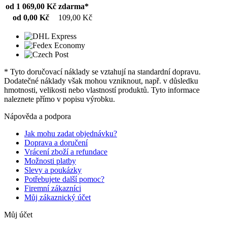
od 1 069,00 Kč
zdarma*
od 0,00 Kč
109,00 Kč
* Tyto doručovací náklady se vztahují na standardní dopravu.
Dodatečné náklady však mohou vzniknout, např. v důsledku
hmotnosti, velikosti nebo vlastností produktů. Tyto informace
naleznete přímo v popisu výrobku.
Nápověda a podpora
Jak mohu zadat objednávku?
Doprava a doručení
Vrácení zboží a refundace
Možnosti platby
Slevy a poukázky
Potřebujete další pomoc?
Firemní zákazníci
Můj zákaznický účet
Můj účet