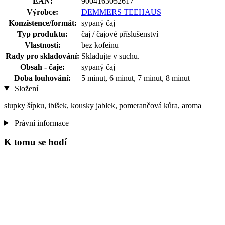
EAN:
9004163052617
Výrobce:
DEMMERS TEEHAUS
Konzistence/formát:
sypaný čaj
Typ produktu:
čaj / čajové příslušenství
Vlastnosti:
bez kofeinu
Rady pro skladování:
Skladujte v suchu.
Obsah - čaje:
sypaný čaj
Doba louhování:
5 minut, 6 minut, 7 minut, 8 minut
Složení
slupky šípku, ibišek, kousky jablek, pomerančová kůra, aroma
Právní informace
K tomu se hodí