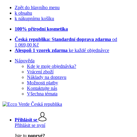
Zpět do hlavního menu
k obsahu
k nákupnímu košíku
100% přírodní kosmetika
Česká republika: Standardní doprava zdarma
od
1 069,00 Kč
Alespoň 1 vzorek zdarma
ke každé objednávce
Nápověda
Kde je moje objednávka?
Vrácení zboží
Náklady na dopravu
Možnosti platby
Kontaktujte nás
Všechna témata
Přihlásit se
Přihlásit se nyní
Jste tu
poprvé?