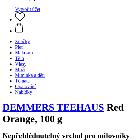
Vytvořit účet
Značky
Pleť
Make-up
Tělo
Vlasy
Muži
Miminka a děti
Témata
Opalování
Nabídky
DEMMERS TEEHAUS
Red
Orange, 100 g
Nepřehlédnutelný vrchol pro milovníky