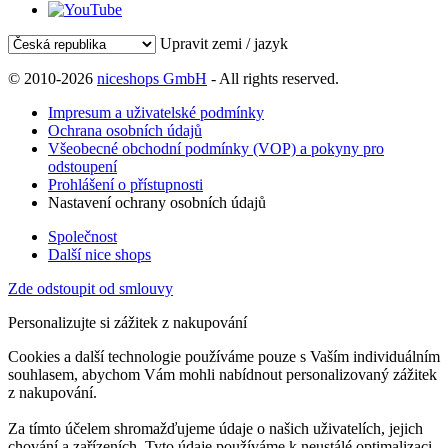
Upravit zemi / jazyk
© 2010-2026
niceshops GmbH
- All rights reserved.
Impresum a uživatelské podmínky
Ochrana osobních údajů
Všeobecné obchodní podmínky (VOP) a pokyny pro
odstoupení
Prohlášení o přístupnosti
Nastavení ochrany osobních údajů
Společnost
Další nice shops
Zde odstoupit od smlouvy
Personalizujte si zážitek z nakupování
Cookies a další technologie používáme pouze s Vaším individuálním
souhlasem, abychom Vám mohli nabídnout personalizovaný zážitek
z nakupování.
Za tímto účelem shromažďujeme údaje o našich uživatelích, jejich
chování a zařízeních. Tyto údaje používáme k neustálé optimalizaci