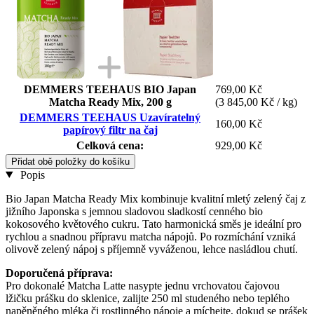
DEMMERS TEEHAUS BIO Japan
769,00 Kč
Matcha Ready Mix, 200 g
(3 845,00 Kč / kg)
DEMMERS TEEHAUS Uzavíratelný
160,00 Kč
papírový filtr na čaj
Celková cena:
929,00 Kč
Přidat obě položky do košíku
Popis
Bio Japan Matcha Ready Mix kombinuje kvalitní mletý zelený čaj z
jižního Japonska s jemnou sladovou sladkostí cenného bio
kokosového květového cukru. Tato harmonická směs je ideální pro
rychlou a snadnou přípravu matcha nápojů. Po rozmíchání vzniká
olivově zelený nápoj s příjemně vyváženou, lehce nasládlou chutí.
Doporučená příprava:
Pro dokonalé Matcha Latte nasypte jednu vrchovatou čajovou
lžičku prášku do sklenice, zalijte 250 ml studeného nebo teplého
napěněného mléka či rostlinného nápoje a míchejte, dokud se prášek