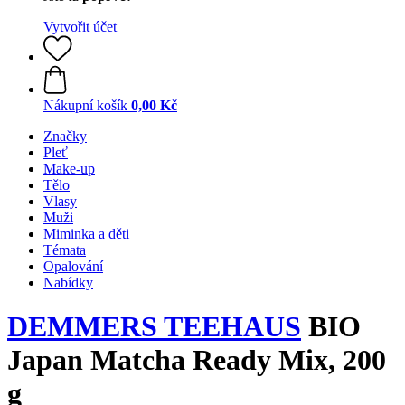
Vytvořit účet
Nákupní košík
0,00 Kč
Značky
Pleť
Make-up
Tělo
Vlasy
Muži
Miminka a děti
Témata
Opalování
Nabídky
DEMMERS TEEHAUS
BIO
Japan Matcha Ready Mix, 200
g