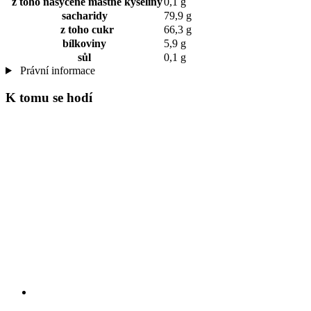
z toho nasycené mastné kyseliny
0,1 g
sacharidy
79,9 g
z toho cukr
66,3 g
bílkoviny
5,9 g
sůl
0,1 g
Právní informace
K tomu se hodí