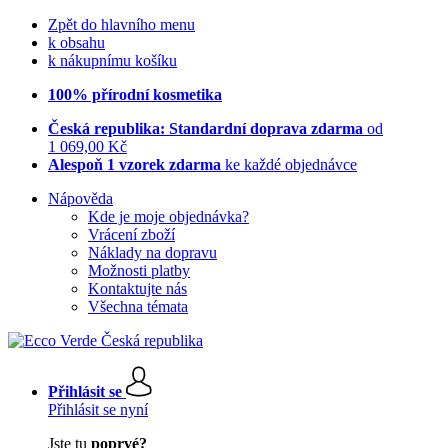
Zpět do hlavního menu
k obsahu
k nákupnímu košíku
100% přírodní kosmetika
Česká republika: Standardní doprava zdarma
od
1 069,00 Kč
Alespoň 1 vzorek zdarma
ke každé objednávce
Nápověda
Kde je moje objednávka?
Vrácení zboží
Náklady na dopravu
Možnosti platby
Kontaktujte nás
Všechna témata
Přihlásit se
Přihlásit se nyní
Jste tu
poprvé?