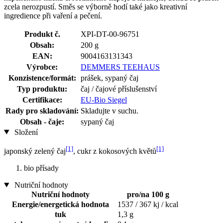
zcela nerozpustí. Směs se výborně hodí také jako kreativní
ingredience při vaření a pečení.
Produkt č.
XPI-DT-00-96751
Obsah:
200 g
EAN:
9004163131343
Výrobce:
DEMMERS TEEHAUS
Konzistence/formát:
prášek, sypaný čaj
Typ produktu:
čaj / čajové příslušenství
Certifikace:
EU-Bio Siegel
Rady pro skladování:
Skladujte v suchu.
Obsah - čaje:
sypaný čaj
Složení
[1]
[1]
japonský zelený čaj
, cukr z kokosových květů
bio přísady
Nutriční hodnoty
Nutriční hodnoty
pro/na 100 g
Energie/energetická hodnota
1537 / 367 kj / kcal
tuk
1,3 g