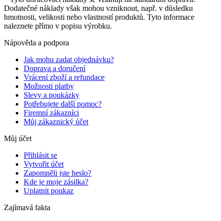
Dodatečné náklady však mohou vzniknout, např. v důsledku
hmotnosti, velikosti nebo vlastností produktů. Tyto informace
naleznete přímo v popisu výrobku.
Nápověda a podpora
Jak mohu zadat objednávku?
Doprava a doručení
Vrácení zboží a refundace
Možnosti platby
Slevy a poukázky
Potřebujete další pomoc?
Firemní zákazníci
Můj zákaznický účet
Můj účet
Přihlásit se
Vytvořit účet
Zapomněli jste heslo?
Kde je moje zásilka?
Uplatnit poukaz
Zajímavá fakta