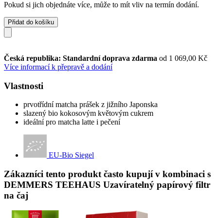
Pokud si jich objednáte více, může to mít vliv na termín dodání.
Přidat do košíku
Česká republika: Standardní doprava zdarma
od 1 069,00 Kč
Více informací k přepravě a dodání
Vlastnosti
prvotřídní matcha prášek z jižního Japonska
slazený bio kokosovým květovým cukrem
ideální pro matcha latte i pečení
EU-Bio Siegel
Zákazníci tento produkt často kupují v kombinaci s
DEMMERS TEEHAUS Uzavíratelný papírový filtr
na čaj