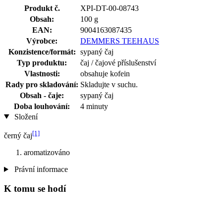
Produkt č.
XPI-DT-00-08743
Obsah:
100 g
EAN:
9004163087435
Výrobce:
DEMMERS TEEHAUS
Konzistence/formát:
sypaný čaj
Typ produktu:
čaj / čajové příslušenství
Vlastnosti:
obsahuje kofein
Rady pro skladování:
Skladujte v suchu.
Obsah - čaje:
sypaný čaj
Doba louhování:
4 minuty
Složení
[1]
černý čaj
aromatizováno
Právní informace
K tomu se hodí