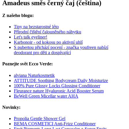
Amadeus směs černý čaj (čeština)
Z našeho blogu:
Tipy na bezstarostné léto
Přírodní čištění čalouněného nábytku
Let's talk eyeliner!
Karbonoir - od kokosu po aktivní uhlí
S pubertou přichází pocení - značka youfreen nabízí
deodorant pro děti a dospívající
Poznejte svět Ecco Verde:
alviana Naturkosmetik
ATTITUDE Soothing Bodycream Daily Moisturize
100% Pure Glossy Locks Glossing Conditioner
Fleurance nature Hyaluronic Acid Booster Serum
BeWell Green Micellar water AHA
Novinky:
Propolia Gentle Shower Gel
BEMA COSMETICI Anti-Frizz Conditioner
Fruit Pigments Long Last Concealer + Super Fruits