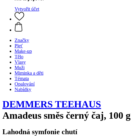
Vytvořit účet
Značky
Pleť
Make-up
Tělo
Vlasy
Muži
Miminka a děti
Témata
Opalování
Nabídky
DEMMERS TEEHAUS
Amadeus směs černý čaj, 100 g
Lahodná symfonie chutí