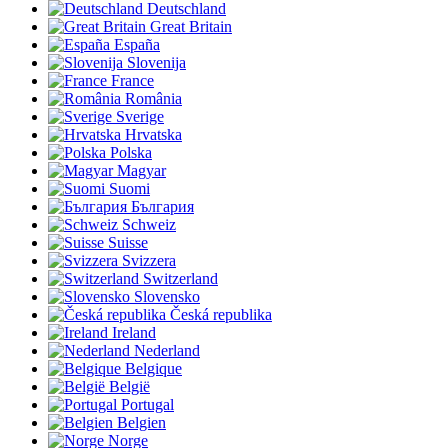
Deutschland
Great Britain
España
Slovenija
France
România
Sverige
Hrvatska
Polska
Magyar
Suomi
България
Schweiz
Suisse
Svizzera
Switzerland
Slovensko
Česká republika
Ireland
Nederland
Belgique
België
Portugal
Belgien
Norge