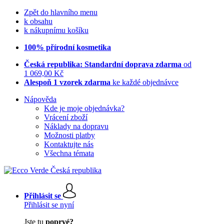
Zpět do hlavního menu
k obsahu
k nákupnímu košíku
100% přírodní kosmetika
Česká republika: Standardní doprava zdarma
od
1 069,00 Kč
Alespoň 1 vzorek zdarma
ke každé objednávce
Nápověda
Kde je moje objednávka?
Vrácení zboží
Náklady na dopravu
Možnosti platby
Kontaktujte nás
Všechna témata
Přihlásit se
Přihlásit se nyní
Jste tu
poprvé?