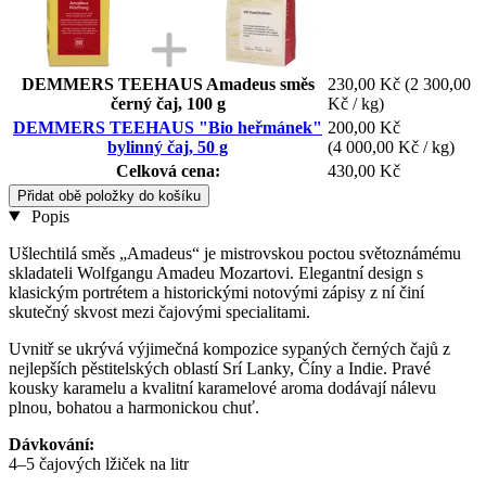
DEMMERS TEEHAUS Amadeus směs
230,00 Kč
(2 300,00
černý čaj, 100 g
Kč / kg)
DEMMERS TEEHAUS "Bio heřmánek"
200,00 Kč
bylinný čaj, 50 g
(4 000,00 Kč / kg)
Celková cena:
430,00 Kč
Přidat obě položky do košíku
Popis
Ušlechtilá směs „Amadeus“ je mistrovskou poctou světoznámému
skladateli Wolfgangu Amadeu Mozartovi. Elegantní design s
klasickým portrétem a historickými notovými zápisy z ní činí
skutečný skvost mezi čajovými specialitami.
Uvnitř se ukrývá výjimečná kompozice sypaných černých čajů z
nejlepších pěstitelských oblastí Srí Lanky, Číny a Indie. Pravé
kousky karamelu a kvalitní karamelové aroma dodávají nálevu
plnou, bohatou a harmonickou chuť.
Dávkování:
4–5 čajových lžiček na litr