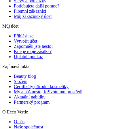
Slevy a poukázky
Potřebujete další pomoc?
Firemní zákazníci
Můj zákaznický účet
Můj účet
Přihlásit se
Vytvořit účet
Zapomněli jste heslo?
Kde je moje zásilka?
Uplatnit poukaz
Zajímavá fakta
Beauty blog
Složení
Certifikáty přírodní kosmetiky
My a náš postoj k životnímu prostředí
Aktuální nabídky
Partnerský program
O Ecco Verde
O nás
Naše společnost