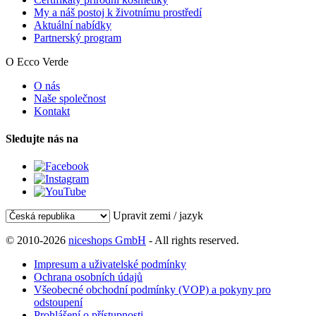
My a náš postoj k životnímu prostředí
Aktuální nabídky
Partnerský program
O Ecco Verde
O nás
Naše společnost
Kontakt
Sledujte nás na
Upravit zemi / jazyk
© 2010-2026
niceshops GmbH
- All rights reserved.
Impresum a uživatelské podmínky
Ochrana osobních údajů
Všeobecné obchodní podmínky (VOP) a pokyny pro
odstoupení
Prohlášení o přístupnosti