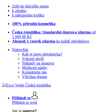
Zpět do hlavního menu
k obsahu
k nákupnímu košíku
100% přírodní kosmetika
Česká republika: Standardní doprava zdarma
od
1 069,00 Kč
Alespoň 1 vzorek zdarma
ke každé objednávce
Nápověda
Kde je moje objednávka?
Vrácení zboží
Náklady na dopravu
Možnosti platby
Kontaktujte nás
Všechna témata
Přihlásit se
Přihlásit se nyní
Jste tu
poprvé?