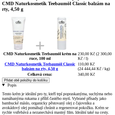
CMD Naturkosmetik Teebaumöl Classic balzám na
rty, 4,50 g
CMD Naturkosmetik Teebaumöl krém na
230,00 Kč
(2 300,00
ruce, 100 ml
Kč / l)
CMD Naturkosmetik Teebaumöl Classic
110,00 Kč
balzám na rty, 4,50 g
(24 444,44 Kč / kg)
Celková cena:
340,00 Kč
Přidat obě položky do košíku
Popis
Tento krém je ideální pro ty, kteří trpí popraskanýma, suchýma nebo
namáhanýma rukama z příliš častého mytí. Vybrané přísady jako
bambucké máslo, organicky pěstovaný olej z čajovníku a
avokádový olej pomáhají chránit a regenerovat pokožku. Krém se
rychle vstřebává a nezanechává mastný film. Ideální také na cesty.