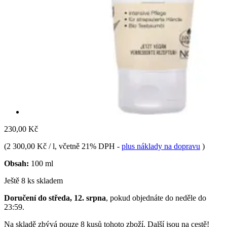
230,00 Kč
(
2 300,00 Kč / l
, včetně 21% DPH
-
plus náklady na dopravu
)
Obsah:
100 ml
Ještě 8 ks skladem
Doručení do středa, 12. srpna
, pokud objednáte do
neděle do
23:59
.
Na skladě zbývá pouze 8 kusů tohoto zboží. Další jsou na cestě!