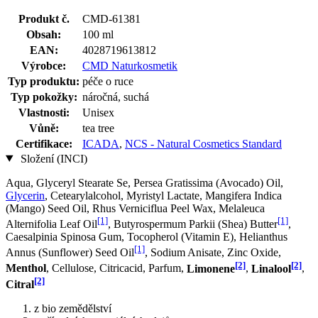
Produkt č.
CMD-61381
Obsah:
100 ml
EAN:
4028719613812
Výrobce:
CMD Naturkosmetik
Typ produktu:
péče o ruce
Typ pokožky:
náročná, suchá
Vlastnosti:
Unisex
Vůně:
tea tree
Certifikace:
ICADA
,
NCS - Natural Cosmetics Standard
Složení (INCI)
Aqua, Glyceryl Stearate Se, Persea Gratissima (Avocado) Oil,
Glycerin
, Cetearylalcohol, Myristyl Lactate, Mangifera Indica
(Mango) Seed Oil, Rhus Verniciflua Peel Wax, Melaleuca
[1]
[1]
Alternifolia Leaf Oil
, Butyrospermum Parkii (Shea) Butter
,
Caesalpinia Spinosa Gum, Tocopherol (Vitamin E), Helianthus
[1]
Annus (Sunflower) Seed Oil
, Sodium Anisate, Zinc Oxide,
[2]
[2]
Menthol
, Cellulose, Citricacid, Parfum,
Limonene
,
Linalool
,
[2]
Citral
z bio zemědělství