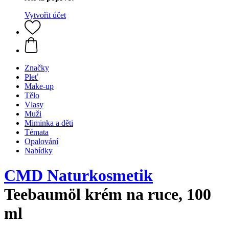
Vytvořit účet
Značky
Pleť
Make-up
Tělo
Vlasy
Muži
Miminka a děti
Témata
Opalování
Nabídky
CMD Naturkosmetik
Teebaumöl krém na ruce, 100
ml