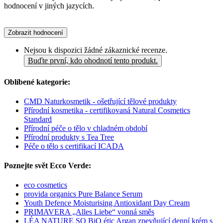
hodnocení v jiných jazycích.
Zobrazit hodnocení
Nejsou k dispozici žádné zákaznické recenze.
Buďte první, kdo ohodnotí tento produkt.
Oblíbené kategorie:
CMD Naturkosmetik - ošetřující tělové produkty
Přírodní kosmetika - certifikovaná Natural Cosmetics
Standard
Přírodní péče o tělo v chladném období
Přírodní produkty s Tea Tree
Péče o tělo s certifikací ICADA
Poznejte svět Ecco Verde:
eco cosmetics
provida organics Pure Balance Serum
Youth Defence Moisturising Antioxidant Day Cream
PRIMAVERA „Alles Liebe“ vonná směs
LÉA NATURE SO BiO étic Argan zpevňující denní krém s