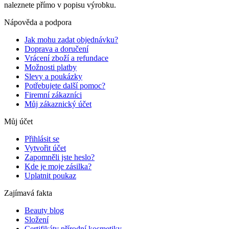
naleznete přímo v popisu výrobku.
Nápověda a podpora
Jak mohu zadat objednávku?
Doprava a doručení
Vrácení zboží a refundace
Možnosti platby
Slevy a poukázky
Potřebujete další pomoc?
Firemní zákazníci
Můj zákaznický účet
Můj účet
Přihlásit se
Vytvořit účet
Zapomněli jste heslo?
Kde je moje zásilka?
Uplatnit poukaz
Zajímavá fakta
Beauty blog
Složení
Certifikáty přírodní kosmetiky