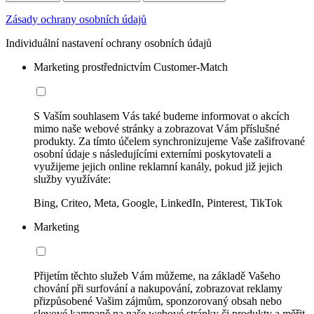
Zásady ochrany osobních údajů
Individuální nastavení ochrany osobních údajů
Marketing prostřednictvím Customer-Match
S Vaším souhlasem Vás také budeme informovat o akcích
mimo naše webové stránky a zobrazovat Vám příslušné
produkty. Za tímto účelem synchronizujeme Vaše zašifrované
osobní údaje s následujícími externími poskytovateli a
využijeme jejich online reklamní kanály, pokud již jejich
služby využíváte:
Bing, Criteo, Meta, Google, LinkedIn, Pinterest, TikTok
Marketing
Přijetím těchto služeb Vám můžeme, na základě Vašeho
chování při surfování a nakupování, zobrazovat reklamy
přizpůsobené Vašim zájmům, sponzorovaný obsah nebo
slevové kampaně na naše webové stránky či produkty a měřit