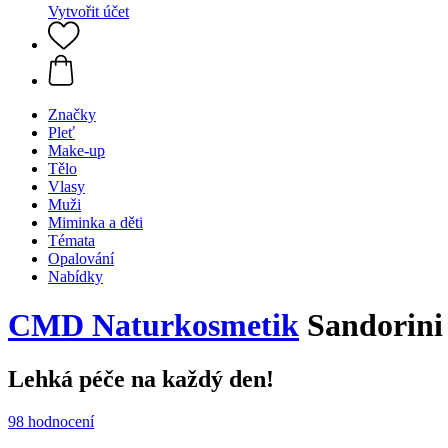
Vytvořit účet
Značky
Pleť
Make-up
Tělo
Vlasy
Muži
Miminka a děti
Témata
Opalování
Nabídky
CMD Naturkosmetik
Sandorini 
Lehká péče na každý den!
98 hodnocení