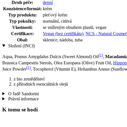
Druh péče:
denní
Konzistence/formát:
krém
Typ produktu:
pleťový krém
Typ pokožky:
normální, citlivá
Vlastnosti:
se sníženým obsahem plastů, vegan
Certifikace:
Vegan (bez certifikátu)
,
NCS - Natural Cosmeti
Obal:
sklenice, nádoba, tuba
Složení (INCI)
[1]
Aqua, Prunus Amygdalus Dulcis (Sweet Almond) Oil
,
Macadamia 
Brassica Campestris Sterols, Olea Europaea (Olive) Fruit Oil,
Hippoph
[1]
Juice Powder
, Tocopherol (Vitamin E), Helianthus Annus (Sunflow
z bio zemědělství
z přírodních esenciálních olejů
O řadě Sandorini
Právní informace
K tomu se hodí