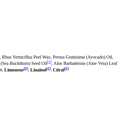
, Rhus Verniciflua Peel Wax, Persea Gratissima (Avocado) Oil,
[1]
(Sea Buckthorn) Seed Oil
, Aloe Barbadensis (Aloe Vera) Leaf
[2]
[2]
[2]
um,
Limonene
,
Linalool
,
Citral