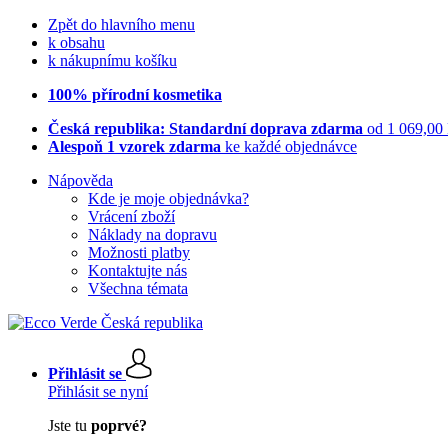
Zpět do hlavního menu
k obsahu
k nákupnímu košíku
100% přírodní kosmetika
Česká republika: Standardní doprava zdarma
od 1 069,00
Alespoň 1 vzorek zdarma
ke každé objednávce
Nápověda
Kde je moje objednávka?
Vrácení zboží
Náklady na dopravu
Možnosti platby
Kontaktujte nás
Všechna témata
Přihlásit se
Přihlásit se nyní
Jste tu
poprvé?