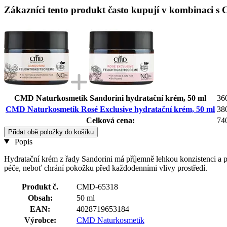
Zákazníci tento produkt často kupují v kombinaci s
CMD Naturkosmetik Sandorini hydratační krém, 50 ml
36
CMD Naturkosmetik Rosé Exclusive hydratační krém, 50 ml
38
Celková cena:
74
Přidat obě položky do košíku
Popis
Hydratační krém z řady Sandorini má příjemně lehkou konzistenci a p
péče, neboť chrání pokožku před každodenními vlivy prostředí.
Produkt č.
CMD-65318
Obsah:
50 ml
EAN:
4028719653184
Výrobce:
CMD Naturkosmetik