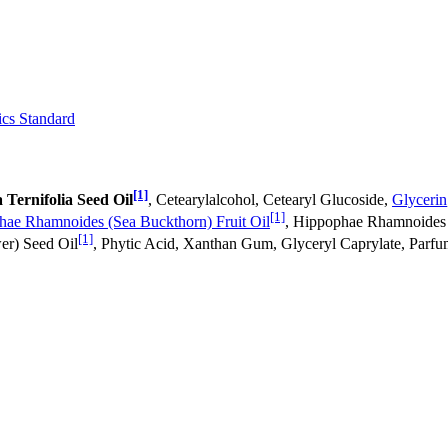
cs Standard
[1]
Ternifolia Seed Oil
, Cetearylalcohol, Cetearyl Glucoside,
Glycerin
[1]
ae Rhamnoides (Sea Buckthorn) Fruit Oil
, Hippophae Rhamnoides 
[1]
er) Seed Oil
, Phytic Acid, Xanthan Gum, Glyceryl Caprylate, Parf