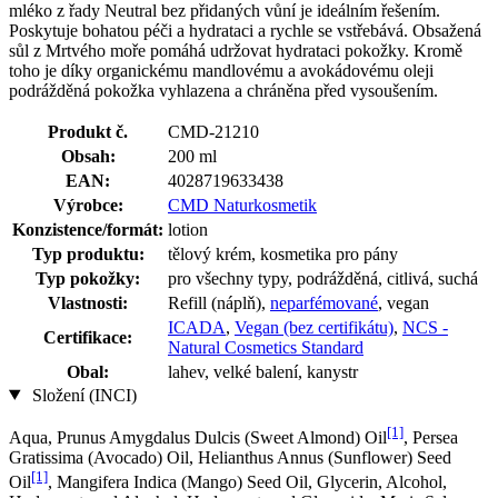
mléko z řady Neutral bez přidaných vůní je ideálním řešením.
Poskytuje bohatou péči a hydrataci a rychle se vstřebává. Obsažená
sůl z Mrtvého moře pomáhá udržovat hydrataci pokožky. Kromě
toho je díky organickému mandlovému a avokádovému oleji
podrážděná pokožka vyhlazena a chráněna před vysoušením.
Produkt č.
CMD-21210
Obsah:
200 ml
EAN:
4028719633438
Výrobce:
CMD Naturkosmetik
Konzistence/formát:
lotion
Typ produktu:
tělový krém, kosmetika pro pány
Typ pokožky:
pro všechny typy, podrážděná, citlivá, suchá
Vlastnosti:
Refill (náplň),
neparfémované
, vegan
ICADA
,
Vegan (bez certifikátu)
,
NCS -
Certifikace:
Natural Cosmetics Standard
Obal:
lahev, velké balení, kanystr
Složení (INCI)
[1]
Aqua, Prunus Amygdalus Dulcis (Sweet Almond) Oil
, Persea
Gratissima (Avocado) Oil, Helianthus Annus (Sunflower) Seed
[1]
Oil
, Mangifera Indica (Mango) Seed Oil, Glycerin, Alcohol,