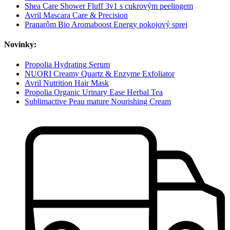
Shea Care Shower Fluff 3v1 s cukrovým peelingem
Avril Mascara Care & Precision
Pranarôm Bio Aromaboost Energy pokojový sprej
Novinky:
Propolia Hydrating Serum
NUORI Creamy Quartz & Enzyme Exfoliator
Avril Nutrition Hair Mask
Propolia Organic Urinary Ease Herbal Tea
Sublimactive Peau mature Nourishing Cream