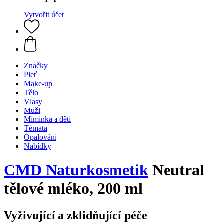
Vytvořit účet
Značky
Pleť
Make-up
Tělo
Vlasy
Muži
Miminka a děti
Témata
Opalování
Nabídky
CMD Naturkosmetik
Neutral
tělové mléko, 200 ml
Vyživující a zklidňující péče