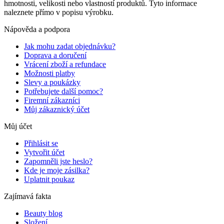
hmotnosti, velikosti nebo vlastností produktů. Tyto informace
naleznete přímo v popisu výrobku.
Nápověda a podpora
Jak mohu zadat objednávku?
Doprava a doručení
Vrácení zboží a refundace
Možnosti platby
Slevy a poukázky
Potřebujete další pomoc?
Firemní zákazníci
Můj zákaznický účet
Můj účet
Přihlásit se
Vytvořit účet
Zapomněli jste heslo?
Kde je moje zásilka?
Uplatnit poukaz
Zajímavá fakta
Beauty blog
Složení