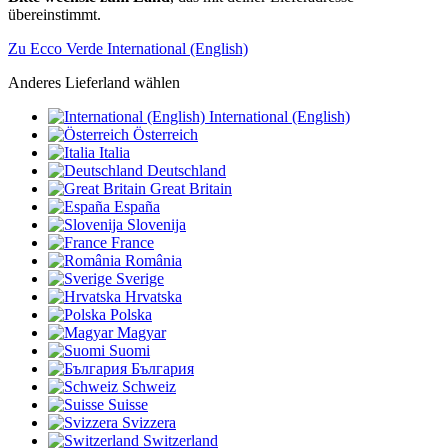
übereinstimmt.
Zu Ecco Verde International (English)
Anderes Lieferland wählen
International (English)
Österreich
Italia
Deutschland
Great Britain
España
Slovenija
France
România
Sverige
Hrvatska
Polska
Magyar
Suomi
България
Schweiz
Suisse
Svizzera
Switzerland