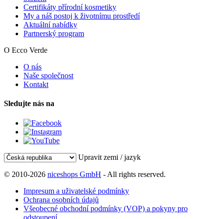
Certifikáty přírodní kosmetiky
My a náš postoj k životnímu prostředí
Aktuální nabídky
Partnerský program
O Ecco Verde
O nás
Naše společnost
Kontakt
Sledujte nás na
Upravit zemi / jazyk
© 2010-2026
niceshops GmbH
- All rights reserved.
Impresum a uživatelské podmínky
Ochrana osobních údajů
Všeobecné obchodní podmínky (VOP) a pokyny pro
odstoupení