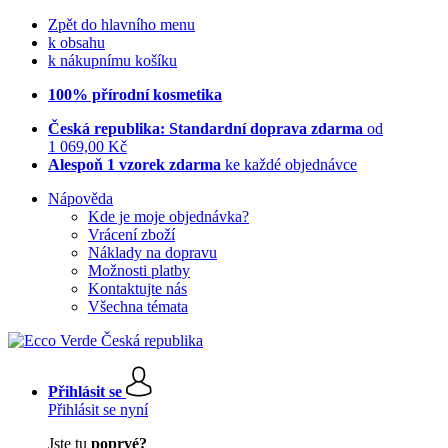
Zpět do hlavního menu
k obsahu
k nákupnímu košíku
100% přírodní kosmetika
Česká republika: Standardní doprava zdarma
od
1 069,00 Kč
Alespoň 1 vzorek zdarma
ke každé objednávce
Nápověda
Kde je moje objednávka?
Vrácení zboží
Náklady na dopravu
Možnosti platby
Kontaktujte nás
Všechna témata
Přihlásit se
Přihlásit se nyní
Jste tu
poprvé?