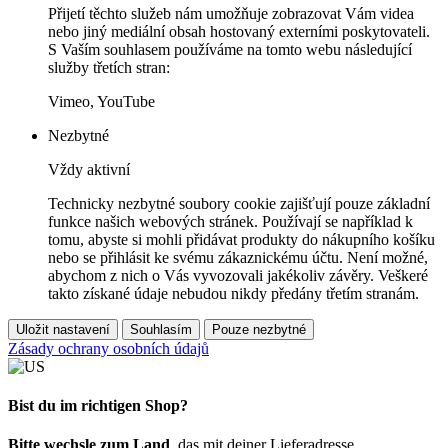
Přijetí těchto služeb nám umožňuje zobrazovat Vám videa
nebo jiný mediální obsah hostovaný externími poskytovateli.
S Vaším souhlasem používáme na tomto webu následující
služby třetích stran:
Vimeo, YouTube
Nezbytné
Vždy aktivní
Technicky nezbytné soubory cookie zajišťují pouze základní
funkce našich webových stránek. Používají se například k
tomu, abyste si mohli přidávat produkty do nákupního košíku
nebo se přihlásit ke svému zákaznickému účtu. Není možné,
abychom z nich o Vás vyvozovali jakékoliv závěry. Veškeré
takto získané údaje nebudou nikdy předány třetím stranám.
Uložit nastavení
Souhlasím
Pouze nezbytné
Zásady ochrany osobních údajů
Bist du im richtigen Shop?
Bitte wechsle zum Land
, das mit deiner Lieferadresse