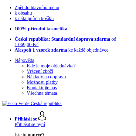
Zpět do hlavního menu
k obsahu
k nákupnímu košíku
100% přírodní kosmetika
Česká republika: Standardní doprava zdarma
od
1 069,00 Kč
Alespoň 1 vzorek zdarma
ke každé objednávce
Nápověda
Kde je moje objednávka?
Vrácení zboží
Náklady na dopravu
Možnosti platby
Kontaktujte nás
Všechna témata
Přihlásit se
Přihlásit se nyní
Jste tu
poprvé?