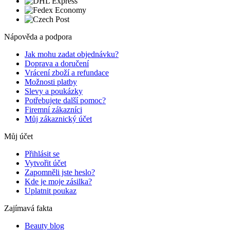
Nápověda a podpora
Jak mohu zadat objednávku?
Doprava a doručení
Vrácení zboží a refundace
Možnosti platby
Slevy a poukázky
Potřebujete další pomoc?
Firemní zákazníci
Můj zákaznický účet
Můj účet
Přihlásit se
Vytvořit účet
Zapomněli jste heslo?
Kde je moje zásilka?
Uplatnit poukaz
Zajímavá fakta
Beauty blog