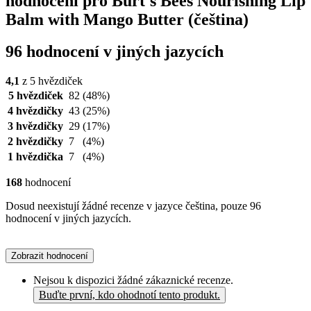
hodnocení pro Burt's Bees Nourishing Lip
Balm with Mango Butter (čeština)
96 hodnocení v jiných jazycích
4,1
z 5 hvězdiček
5 hvězdiček
82
(48%)
4 hvězdičky
43
(25%)
3 hvězdičky
29
(17%)
2 hvězdičky
7
(4%)
1 hvězdička
7
(4%)
168
hodnocení
Dosud neexistují žádné recenze v jazyce čeština, pouze 96
hodnocení v jiných jazycích.
Zobrazit hodnocení
Nejsou k dispozici žádné zákaznické recenze.
Buďte první, kdo ohodnotí tento produkt.