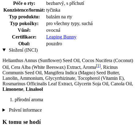
Péče o rty:
bezbarvý, s příchutí
Konzistence/formát:
tyčinka
Typ produktu:
balzám na rty
Typ pokožky:
pro všechny typy, suchá
Vůně:
ovocná
Certifikace:
Leaping Bunny
Obal:
pouzdro
Složení (INCI)
Helianthus Annus (Sunflower) Seed Oil, Cocos Nucifera (Coconut)
[1]
Oil, Cera Alba (White Beeswax) Extract, Aroma
, Ricinus
Communis Seed Oil, Mangifera Indica (Magno) Seed Butter,
Lanolin, Ammonium, Glycyrrhizinate, Tocopherol (Vitamin E),
Rosmarinus Officinalis Leaf Extract, Glycerin Soja Oil, Canola Oil,
Limonene
,
Linalool
přírodní aroma
Právní informace
K tomu se hodí