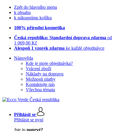
Zpět do hlavního menu
k obsahu
k nákupnímu košíku
100% přírodní kosmetika
Česká republika: Standardní doprava zdarma
od
1 069,00 Kč
Alespoň 1 vzorek zdarma
ke každé objednávce
Nápověda
Kde je moje objednávka?
Vrácení zboží
Náklady na dopravu
Možnosti platby
Kontaktujte nás
Všechna témata
Přihlásit se
Přihlásit se nyní
Jste tu
poprvé?