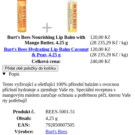
Burt's Bees Nourishing Lip Balm with
120,00 Kč
Mango Butter, 4.25 g
(28 235,29 Kč / kg)
Burt's Bees Hydrating Lip Balm Coconut
120,00 Kč
& Pear, 4,25 g
(28 235,29 Kč / kg)
Celková cena:
240,00 Kč
Přidat obě položky do košíku
Popis
Tento vyživující a ošetřující 100% přírodní balzám s ovocnou
příchutí hydratuje a zjemňuje Vaše rty. Speciální receptura s
mangovým máslem zaručuje ochranu a potřebnou péči, kterou Vaše
rty potřebují!
Produkt č.
BEES-5001-51
Obsah:
4,25 g
EAN:
792850007505
Výrobce:
Burt's Bees