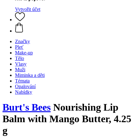
Vytvořit účet
Značky
Pleť
Make-up
Tělo
Vlasy
Muži
Miminka a děti
Témata
Opalování
Nabídky
Burt's Bees
Nourishing Lip
Balm with Mango Butter, 4.25
g