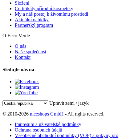
Složení
Certifikáty přírodní kosmetiky
My a náš postoj k životnímu prostředí
Aktuální nabídky
Partnerský program
O Ecco Verde
O nás
Naše společnost
Kontakt
Sledujte nás na
Upravit zemi / jazyk
© 2010-2026
niceshops GmbH
- All rights reserved.
Impresum a uživatelské podmínky
Ochrana osobních údajů
Všeobecné obchodní podmínky (VOP) a pokyny pro