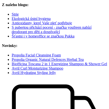
Z našeho blogu:
Strie
Ekologická ústní hygiena
Antioxidanty, které Vaše pleť potřebuje
S pubertou přichází pocení - značka youfreen nabízí
deodorant pro děti a dospívající
Šťastni i v homeoffice se značkou Pukka
Novinky:
Propolia Facial Cleansing Foam
Propolia Organic Natural Defences Herbal Tea
Biofficina Toscana 2 in 1 Energizing Shampoo & Shower Gel
Avril Curl Moisturizing Shampoo
Avril Hydrating Styling Jelly