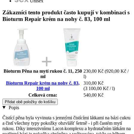
Unisex
Zákazníci tento produkt často kupují v kombinaci s
Bioturm Repair krém na nohy č. 83, 100 ml
Bioturm Pěna na mytí rukou č. 11, 250
230,00 Kč
(920,00 Kč /
ml
l)
Bioturm Repair krém na nohy č. 83,
310,00 Kč
100 ml
(3 100,00 Kč / l)
Celková cena:
540,00 Kč
Přidat obě položky do košíku
Popis
Čistící pěna byla vyvinuta s jemnými čistícími látkami na bázi cukru
a čistí všechny typy pokožky obzvlášť šetrně - i při častém mytí
rukou. Díky intenzivnímu Lacot-komplexu a hydratačním látkám na
rostlinné bázi je pokožka chráněna a vyživována, takže se během