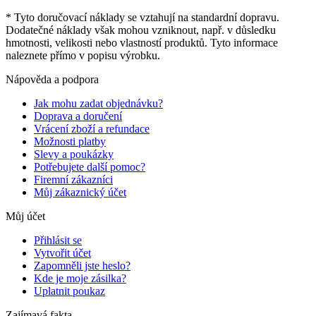
* Tyto doručovací náklady se vztahují na standardní dopravu.
Dodatečné náklady však mohou vzniknout, např. v důsledku
hmotnosti, velikosti nebo vlastností produktů. Tyto informace
naleznete přímo v popisu výrobku.
Nápověda a podpora
Jak mohu zadat objednávku?
Doprava a doručení
Vrácení zboží a refundace
Možnosti platby
Slevy a poukázky
Potřebujete další pomoc?
Firemní zákazníci
Můj zákaznický účet
Můj účet
Přihlásit se
Vytvořit účet
Zapomněli jste heslo?
Kde je moje zásilka?
Uplatnit poukaz
Zajímavá fakta