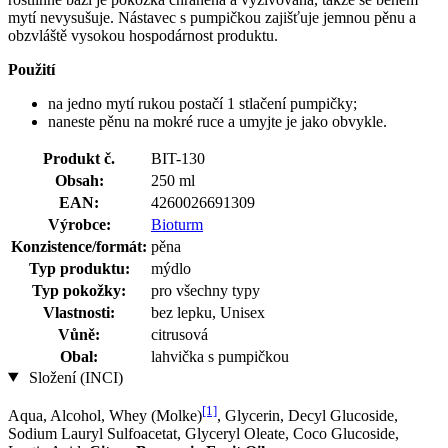
mytí nevysušuje. Nástavec s pumpičkou zajišťuje jemnou pěnu a
obzvláště vysokou hospodárnost produktu.
Použití
na jedno mytí rukou postačí 1 stlačení pumpičky;
naneste pěnu na mokré ruce a umyjte je jako obvykle.
Produkt č.
BIT-130
Obsah:
250 ml
EAN:
4260026691309
Výrobce:
Bioturm
Konzistence/formát:
pěna
Typ produktu:
mýdlo
Typ pokožky:
pro všechny typy
Vlastnosti:
bez lepku, Unisex
Vůně:
citrusová
Obal:
lahvička s pumpičkou
Složení (INCI)
[1]
Aqua, Alcohol, Whey (Molke)
, Glycerin, Decyl Glucoside,
Sodium Lauryl Sulfoacetat, Glyceryl Oleate, Coco Glucoside,