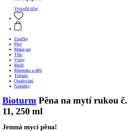
Vytvořit účet
Značky
Pleť
Make-up
Tělo
Vlasy
Muži
Miminka a děti
Témata
Opalování
Nabídky
Bioturm
Pěna na mytí rukou č.
11, 250 ml
Jemná mycí pěna!