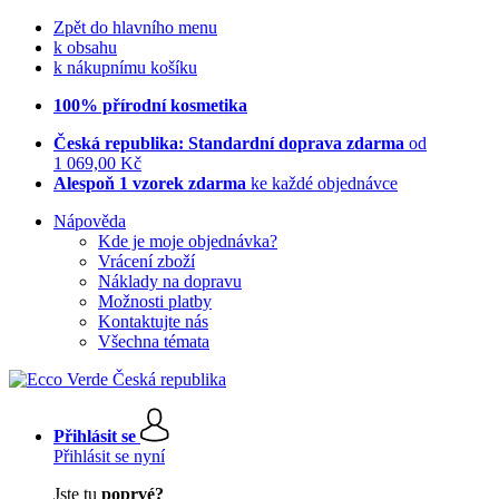
Zpět do hlavního menu
k obsahu
k nákupnímu košíku
100% přírodní kosmetika
Česká republika: Standardní doprava zdarma
od
1 069,00 Kč
Alespoň 1 vzorek zdarma
ke každé objednávce
Nápověda
Kde je moje objednávka?
Vrácení zboží
Náklady na dopravu
Možnosti platby
Kontaktujte nás
Všechna témata
Přihlásit se
Přihlásit se nyní
Jste tu
poprvé?