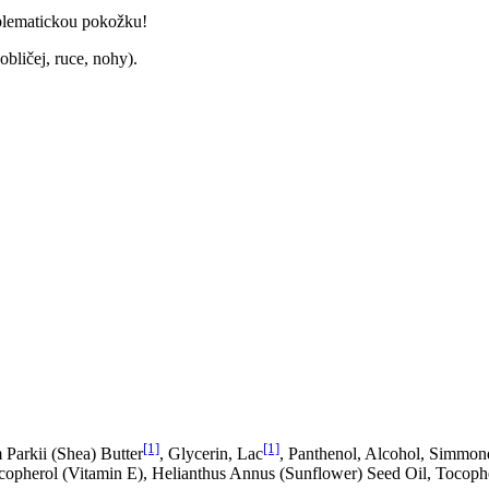
blematickou pokožku!
obličej, ruce, nohy).
[1]
[1]
Parkii (Shea) Butter
, Glycerin, Lac
, Panthenol, Alcohol, Simmond
 Tocopherol (Vitamin E), Helianthus Annus (Sunflower) Seed Oil, Tocoph