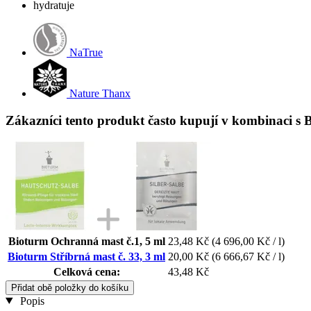
hydratuje
NaTrue
Nature Thanx
Zákazníci tento produkt často kupují v kombinaci s B
Bioturm Ochranná mast č.1, 5 ml
23,48 Kč
(4 696,00 Kč / l)
Bioturm Stříbrná mast č. 33, 3 ml
20,00 Kč
(6 666,67 Kč / l)
Celková cena:
43,48 Kč
Přidat obě položky do košíku
Popis