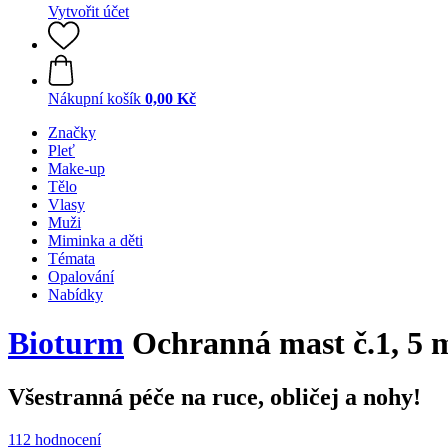
Vytvořit účet
Nákupní košík
0,00 Kč
Značky
Pleť
Make-up
Tělo
Vlasy
Muži
Miminka a děti
Témata
Opalování
Nabídky
Bioturm
Ochranná mast č.1, 5 
Všestranná péče na ruce, obličej a nohy!
112 hodnocení