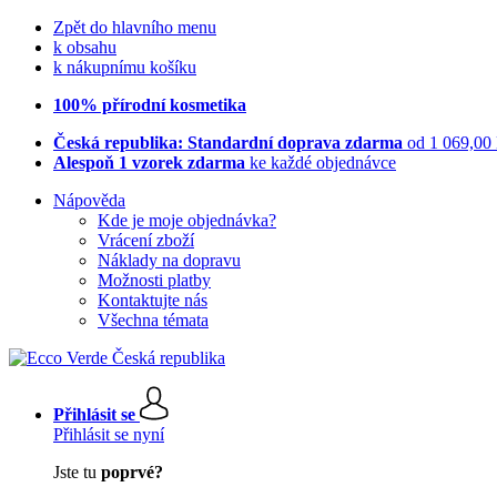
Zpět do hlavního menu
k obsahu
k nákupnímu košíku
100% přírodní kosmetika
Česká republika: Standardní doprava zdarma
od 1 069,00
Alespoň 1 vzorek zdarma
ke každé objednávce
Nápověda
Kde je moje objednávka?
Vrácení zboží
Náklady na dopravu
Možnosti platby
Kontaktujte nás
Všechna témata
Přihlásit se
Přihlásit se nyní
Jste tu
poprvé?