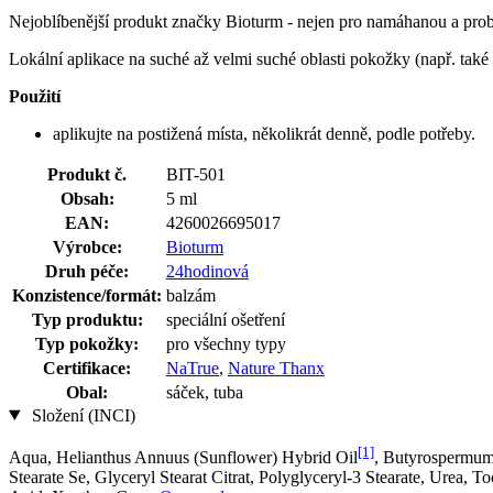
Nejoblíbenější produkt značky Bioturm - nejen pro namáhanou a pro
Lokální aplikace na suché až velmi suché oblasti pokožky (např. také 
Použití
aplikujte na postižená místa, několikrát denně, podle potřeby.
Produkt č.
BIT-501
Obsah:
5 ml
EAN:
4260026695017
Výrobce:
Bioturm
Druh péče:
24hodinová
Konzistence/formát:
balzám
Typ produktu:
speciální ošetření
Typ pokožky:
pro všechny typy
Certifikace:
NaTrue
,
Nature Thanx
Obal:
sáček, tuba
Složení (INCI)
[1]
Aqua, Helianthus Annuus (Sunflower) Hybrid Oil
, Butyrospermum 
Stearate Se, Glyceryl Stearat Citrat, Polyglyceryl-3 Stearate, Urea,