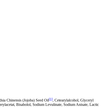
[1]
sia Chinensis (Jojoba) Seed Oil
, Cetearylalcohol, Glyceryl
erylacetat, Bisabolol, Sodium Levulinate, Sodium Anisate, Lactic