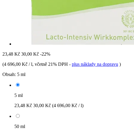
23,48 Kč
30,00 Kč
-22%
(
4 696,00 Kč / l
, včetně 21% DPH
-
plus náklady na dopravu
)
Obsah:
5 ml
5 ml
23,48 Kč
30,00 Kč
(4 696,00 Kč / l)
50 ml