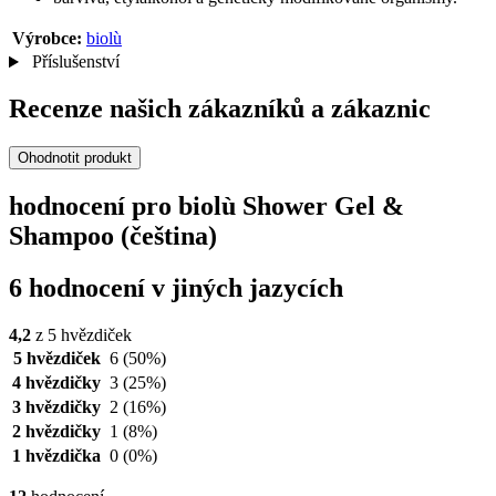
Výrobce:
biolù
Příslušenství
Recenze našich zákazníků a zákaznic
Ohodnotit produkt
hodnocení pro biolù Shower Gel &
Shampoo (čeština)
6 hodnocení v jiných jazycích
4,2
z 5 hvězdiček
5 hvězdiček
6
(50%)
4 hvězdičky
3
(25%)
3 hvězdičky
2
(16%)
2 hvězdičky
1
(8%)
1 hvězdička
0
(0%)