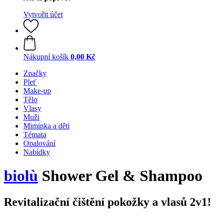
Vytvořit účet
Nákupní košík
0,00 Kč
Značky
Pleť
Make-up
Tělo
Vlasy
Muži
Miminka a děti
Témata
Opalování
Nabídky
biolù
Shower Gel & Shampoo
Revitalizační čištění pokožky a vlasů 2v1!