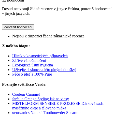
12
hodnocení
Dosud neexistují žádné recenze v jazyce čeština, pouze 6 hodnocení
v jiných jazycích.
Zobrazit hodnocení
Nejsou k dispozici žádné zákaznické recenze.
Z našeho blogu:
Hliník v kosmetických přípravcích
Zářivé vánoční líčení
Ekologická ústní hygiena
Užívejte si slunce a léto plnými doušky!
Péče o pleť s 100% Pure
Poznejte svět Ecco Verde:
Couleur Caramel
farfalla Orange Styling lak na vlasy
MISTELFORM SENSIBLE PROZESSE Dárková sada
masážního oleje a tělového mléka
georganics Natural Toothpowder Spearmint