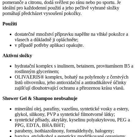
pomeranče a citronu, dodá svěžest po ránu nebo po sportu. Je
ideální pro každodenní použití a jeho pečlivě vybrané složky
pomáhají předcházet vysoušení pokožky.
Použití
dostatečné množství přípravku napěňte na vlhké pokožce a
vlasech a důkladně ji opláchněte;
v případě potřeby aplikaci opakujte.
Aktivní složky
hydratační komplex s inulinem, betainem, provitamínem B5 a
rostlinným glycerinem;
OLIVAERIS® komplex, bohatý na polyfenoly z čerstvých
listů olivovníku, jeho antioxidační a antiradikálové účinky
zajišťují dlouhotrvající ochranu a přirozenou krásu vlasů.
Shower Gel & Shampoo neobsahuje
minerální olej, parafíny, vazelínu, syntetické vosky a estery,
glykol, silikony, PVP a syntetické filmotvorné látky;
syntetické přísady, akryláty, kyselinu polyakrylovou, PEG a
PPG, EDTA, BHA/BHT;
parabeny, isothiazolinony, formaldehydy, halogeny;
barviva, etylalkohol a geneticky modifikované organismy.