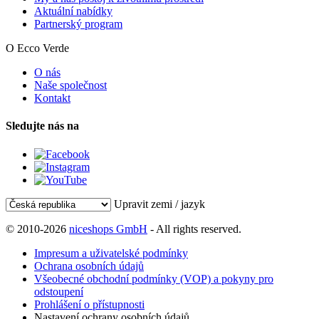
Aktuální nabídky
Partnerský program
O Ecco Verde
O nás
Naše společnost
Kontakt
Sledujte nás na
Upravit zemi / jazyk
© 2010-2026
niceshops GmbH
- All rights reserved.
Impresum a uživatelské podmínky
Ochrana osobních údajů
Všeobecné obchodní podmínky (VOP) a pokyny pro
odstoupení
Prohlášení o přístupnosti
Nastavení ochrany osobních údajů