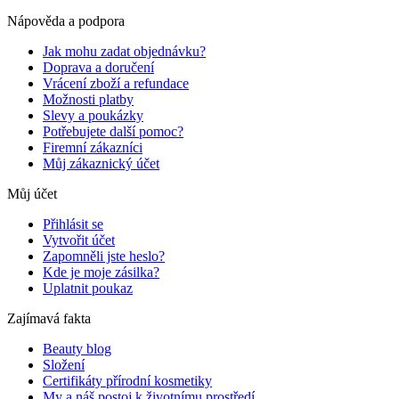
Nápověda a podpora
Jak mohu zadat objednávku?
Doprava a doručení
Vrácení zboží a refundace
Možnosti platby
Slevy a poukázky
Potřebujete další pomoc?
Firemní zákazníci
Můj zákaznický účet
Můj účet
Přihlásit se
Vytvořit účet
Zapomněli jste heslo?
Kde je moje zásilka?
Uplatnit poukaz
Zajímavá fakta
Beauty blog
Složení
Certifikáty přírodní kosmetiky
My a náš postoj k životnímu prostředí