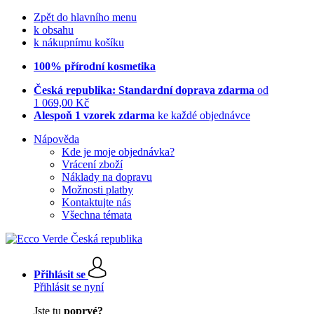
Zpět do hlavního menu
k obsahu
k nákupnímu košíku
100% přírodní kosmetika
Česká republika: Standardní doprava zdarma
od
1 069,00 Kč
Alespoň 1 vzorek zdarma
ke každé objednávce
Nápověda
Kde je moje objednávka?
Vrácení zboží
Náklady na dopravu
Možnosti platby
Kontaktujte nás
Všechna témata
Přihlásit se
Přihlásit se nyní
Jste tu
poprvé?