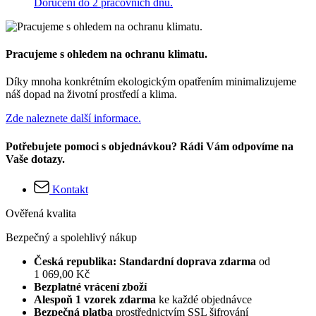
Doručení do 2 pracovních dnů.
Pracujeme s ohledem na ochranu klimatu.
Díky mnoha konkrétním ekologickým opatřením minimalizujeme
náš dopad na životní prostředí a klima.
Zde naleznete další informace.
Potřebujete pomoci s objednávkou? Rádi Vám odpovíme na
Vaše dotazy.
Kontakt
Ověřená kvalita
Bezpečný a spolehlivý nákup
Česká republika: Standardní doprava zdarma
od
1 069,00 Kč
Bezplatné vrácení zboží
Alespoň 1 vzorek zdarma
ke každé objednávce
Bezpečná platba
prostřednictvím SSL šifrování