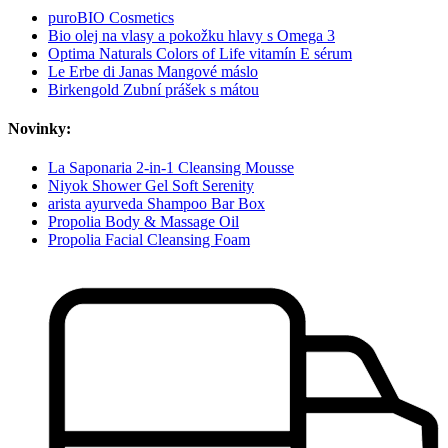
puroBIO Cosmetics
Bio olej na vlasy a pokožku hlavy s Omega 3
Optima Naturals Colors of Life vitamín E sérum
Le Erbe di Janas Mangové máslo
Birkengold Zubní prášek s mátou
Novinky:
La Saponaria 2-in-1 Cleansing Mousse
Niyok Shower Gel Soft Serenity
arista ayurveda Shampoo Bar Box
Propolia Body & Massage Oil
Propolia Facial Cleansing Foam