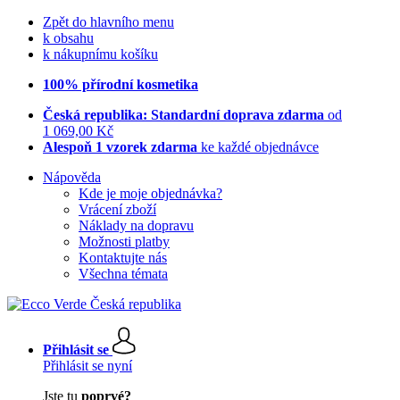
Zpět do hlavního menu
k obsahu
k nákupnímu košíku
100% přírodní kosmetika
Česká republika: Standardní doprava zdarma
od
1 069,00 Kč
Alespoň 1 vzorek zdarma
ke každé objednávce
Nápověda
Kde je moje objednávka?
Vrácení zboží
Náklady na dopravu
Možnosti platby
Kontaktujte nás
Všechna témata
Přihlásit se
Přihlásit se nyní
Jste tu
poprvé?