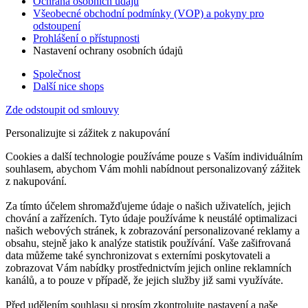
Ochrana osobních údajů
Všeobecné obchodní podmínky (VOP) a pokyny pro
odstoupení
Prohlášení o přístupnosti
Nastavení ochrany osobních údajů
Společnost
Další nice shops
Zde odstoupit od smlouvy
Personalizujte si zážitek z nakupování
Cookies a další technologie používáme pouze s Vaším individuálním
souhlasem, abychom Vám mohli nabídnout personalizovaný zážitek
z nakupování.
Za tímto účelem shromažďujeme údaje o našich uživatelích, jejich
chování a zařízeních. Tyto údaje používáme k neustálé optimalizaci
našich webových stránek, k zobrazování personalizované reklamy a
obsahu, stejně jako k analýze statistik používání. Vaše zašifrovaná
data můžeme také synchronizovat s externími poskytovateli a
zobrazovat Vám nabídky prostřednictvím jejich online reklamních
kanálů, a to pouze v případě, že jejich služby již sami využíváte.
Před udělením souhlasu si prosím zkontrolujte nastavení a naše