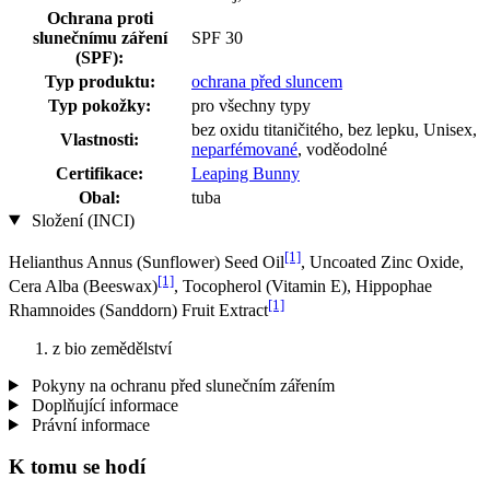
Ochrana proti
slunečnímu záření
SPF 30
(SPF):
Typ produktu:
ochrana před sluncem
Typ pokožky:
pro všechny typy
bez oxidu titaničitého, bez lepku, Unisex,
Vlastnosti:
neparfémované
, voděodolné
Certifikace:
Leaping Bunny
Obal:
tuba
Složení (INCI)
[1]
Helianthus Annus (Sunflower) Seed Oil
, Uncoated Zinc Oxide,
[1]
Cera Alba (Beeswax)
, Tocopherol (Vitamin E), Hippophae
[1]
Rhamnoides (Sanddorn) Fruit Extract
z bio zemědělství
Pokyny na ochranu před slunečním zářením
Doplňující informace
Právní informace
K tomu se hodí