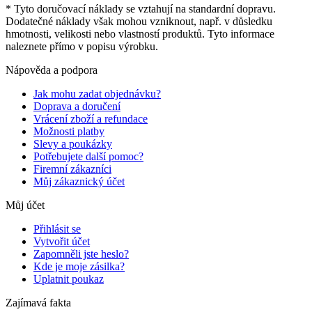
* Tyto doručovací náklady se vztahují na standardní dopravu.
Dodatečné náklady však mohou vzniknout, např. v důsledku
hmotnosti, velikosti nebo vlastností produktů. Tyto informace
naleznete přímo v popisu výrobku.
Nápověda a podpora
Jak mohu zadat objednávku?
Doprava a doručení
Vrácení zboží a refundace
Možnosti platby
Slevy a poukázky
Potřebujete další pomoc?
Firemní zákazníci
Můj zákaznický účet
Můj účet
Přihlásit se
Vytvořit účet
Zapomněli jste heslo?
Kde je moje zásilka?
Uplatnit poukaz
Zajímavá fakta