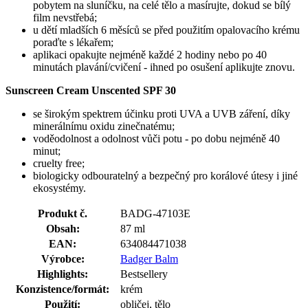
pobytem na sluníčku, na celé tělo a masírujte, dokud se bílý
film nevstřebá;
u dětí mladších 6 měsíců se před použitím opalovacího krému
poraďte s lékařem;
aplikaci opakujte nejméně každé 2 hodiny nebo po 40
minutách plavání/cvičení - ihned po osušení aplikujte znovu.
Sunscreen Cream Unscented SPF 30
se širokým spektrem účinku proti UVA a UVB záření, díky
minerálnímu oxidu zinečnatému;
voděodolnost a odolnost vůči potu - po dobu nejméně 40
minut;
cruelty free;
biologicky odbouratelný a bezpečný pro korálové útesy i jiné
ekosystémy.
Produkt č.
BADG-47103E
Obsah:
87 ml
EAN:
634084471038
Výrobce:
Badger Balm
Highlights:
Bestsellery
Konzistence/formát:
krém
Použití:
obličej, tělo