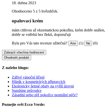
18. dubna 2023
Ohodnoceno 5 z 5 hvězdiček.
opalovací krém
mám citlivou až ekzematickou pokožku, krém dobře snášen,
dobře se vstřebá bez fleků, doporučuji
Byla pro Vás tato recenze užitečná?
(1)
(0)
Ano
Ne
Zobrazit všechna hodnocení
Ohodnotit produkt
Z našeho blogu:
Zářivé vánoční líčení
Hliník v kosmetických přípravcích
Ekologicky šetrné obaly na vyšší úrovni
Sunshine průvodce
Zásaditá nebo pH pokožce neutrální péče?
Poznejte svět Ecco Verde: