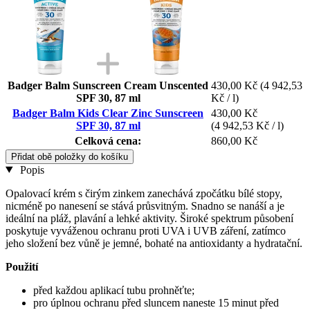
Badger Balm Sunscreen Cream Unscented
430,00 Kč
(4 942,53
SPF 30, 87 ml
Kč / l)
Badger Balm Kids Clear Zinc Sunscreen
430,00 Kč
SPF 30, 87 ml
(4 942,53 Kč / l)
Celková cena:
860,00 Kč
Přidat obě položky do košíku
Popis
Opalovací krém s čirým zinkem zanechává zpočátku bílé stopy,
nicméně po nanesení se stává průsvitným. Snadno se nanáší a je
ideální na pláž, plavání a lehké aktivity. Široké spektrum působení
poskytuje vyváženou ochranu proti UVA i UVB záření, zatímco
jeho složení bez vůně je jemné, bohaté na antioxidanty a hydratační.
Použití
před každou aplikací tubu prohněťte;
pro úplnou ochranu před sluncem naneste 15 minut před