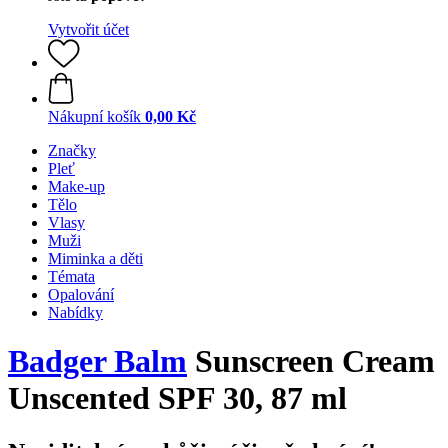
Vytvořit účet
Nákupní košík
0,00 Kč
Značky
Pleť
Make-up
Tělo
Vlasy
Muži
Miminka a děti
Témata
Opalování
Nabídky
Badger Balm
Sunscreen Cream
Unscented SPF 30, 87 ml