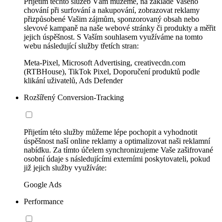
Přijetím těchto služeb Vám můžeme, na základě Vašeho
chování při surfování a nakupování, zobrazovat reklamy
přizpůsobené Vašim zájmům, sponzorovaný obsah nebo
slevové kampaně na naše webové stránky či produkty a měřit
jejich úspěšnost. S Vaším souhlasem využíváme na tomto
webu následující služby třetích stran:
Meta-Pixel, Microsoft Advertising, creativecdn.com
(RTBHouse), TikTok Pixel, Doporučení produktů podle
klikání uživatelů, Ads Defender
Rozšířený Conversion-Tracking
Přijetím této služby můžeme lépe pochopit a vyhodnotit
úspěšnost naší online reklamy a optimalizovat naši reklamní
nabídku. Za tímto účelem synchronizujeme Vaše zašifrované
osobní údaje s následujícími externími poskytovateli, pokud
již jejich služby využíváte:
Google Ads
Performance