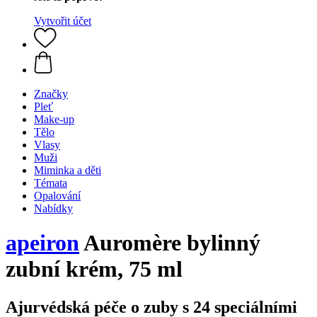
Vytvořit účet
Značky
Pleť
Make-up
Tělo
Vlasy
Muži
Miminka a děti
Témata
Opalování
Nabídky
apeiron
Auromère bylinný
zubní krém, 75 ml
Ajurvédská péče o zuby s 24 speciálními