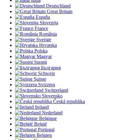
Italia
Deutschland
Great Britain
España
Slovenija
France
România
Sverige
Hrvatska
Polska
Magyar
Suomi
България
Schweiz
Suisse
Svizzera
Switzerland
Slovensko
Česká republika
Ireland
Nederland
Belgique
België
Portugal
Belgien