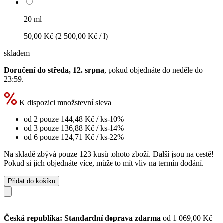
20 ml
50,00 Kč
(2 500,00 Kč / l)
skladem
Doručení do středa, 12. srpna
, pokud objednáte do
neděle do
23:59
.
K dispozici množstevní sleva
od 2 pouze
144,48 Kč
/ ks
-10%
od 3 pouze
136,88 Kč
/ ks
-14%
od 6 pouze
124,71 Kč
/ ks
-22%
Na skladě zbývá pouze 123 kusů tohoto zboží. Další jsou na cestě!
Pokud si jich objednáte více, může to mít vliv na termín dodání.
Přidat do košíku
Česká republika: Standardní doprava zdarma
od 1 069,00 Kč