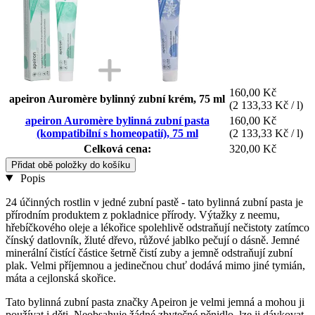
160,00 Kč
apeiron Auromère bylinný zubní krém, 75 ml
(2 133,33 Kč / l)
apeiron Auromère bylinná zubní pasta
160,00 Kč
(kompatibilní s homeopatií), 75 ml
(2 133,33 Kč / l)
Celková cena:
320,00 Kč
Přidat obě položky do košíku
Popis
24 účinných rostlin v jedné zubní pastě - tato bylinná zubní pasta je
přírodním produktem z pokladnice přírody. Výtažky z neemu,
hřebíčkového oleje a lékořice spolehlivě odstraňují nečistoty zatímco
čínský datlovník, žluté dřevo, růžové jablko pečují o dásně. Jemné
minerální čistící částice šetrně čistí zuby a jemně odstraňují zubní
plak. Velmi příjemnou a jedinečnou chuť dodává mimo jiné tymián,
máta a cejlonská skořice.
Tato bylinná zubní pasta značky Apeiron je velmi jemná a mohou ji
používat i děti. Neobsahuje žádné zbytečné pěnidlo, lze ji dávkovat