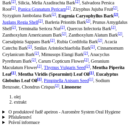
[2]
[2]
Bark
, Silicia, Melia Azadirachta Bark
, Salvadora Persica
[2]
[2]
[2]
Root
,
Punica Granatum Pericarp
, Zizyphus Jujuba Fruit
,
[2]
[2]
Syzygium Jambolana Bark
,
Eugenia Caryophyllus Bark
,
[2]
[2]
Juglans Regia Shell
, Barleria Prionitis Bark
, Prunus Amygdalus
[2]
[2]
[2]
Shell
, Terminalia Sericea Nut
, Quercus Infectoria Bark
,
[2]
[2]
Zanthoxylum Americanum Bark
, Zanthoxylum Alatum Bark
,
[2]
[2]
Caesalpinia Sappans Bark
, Rubia Cordifolia Bark
, Acacia
[2]
[2]
Catechu Bark
, Smilax Aristolochiaefolia Bark
, Cinnamomum
[2]
[2]
Ceylanicum Bark
, Mimusops Elangi Bark
, Anacyclus
[2]
[2]
Pyrethrum Bark
, Carum Copticum Flower
, Geranium
[2]
[2]
Maculatum Flower
,
Thymus Vulgaris Seed
,
Mentha Piperita
[1]
[1]
Leaf
,
Mentha Viridis (Spearmint) Leaf Oil
,
Eucalyptus
[1]
[1]
Globulus Leaf Oil
,
Pimpinella Anisum Seed
, Sodium
[2]
Benzoate, Chondrus Crispus
,
Limonene
olej
extrakt
O produktové řadě apeiron - Auromère System Oral Hygiene
Příslušenství
Právní informace