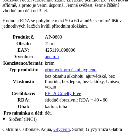
střídmě, a proto je velmi úsporná. Jemná svěžest, šetrné čištění -
vhodné pro děti od 3 let.
Hodnota RDA se pohybuje mezi 50 a 60 a může se mírně lišit v
jednotlivých šaržích kvůli přírodním složkám.
Produkt č.
AP-9800
Obsah:
75 ml
EAN:
4251191898006
Výrobce:
apeiron
Konzistence/formát:
krém
Typ produktu:
přípravek pro ústní hygienu
bez obsahu alkoholu, ajurvédské, bez
Vlastnosti:
fluoridu, bez lepku, bez laktózy, Unisex,
vegan
Certifikace:
PETA Cruelty Free
RDA:
středně abrazivní: RDA = 40 - 60
Obal:
karton, tuba
Pro miminka a děti:
děti
Složení (INCI)
Calcium Carbonate, Aqua,
Glycerin
, Sorbit, Glyzyrrhiza Glabra