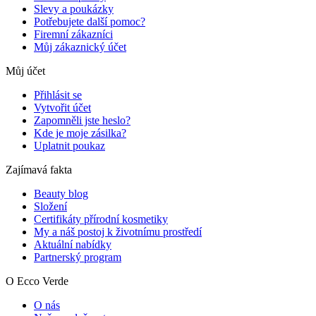
Slevy a poukázky
Potřebujete další pomoc?
Firemní zákazníci
Můj zákaznický účet
Můj účet
Přihlásit se
Vytvořit účet
Zapomněli jste heslo?
Kde je moje zásilka?
Uplatnit poukaz
Zajímavá fakta
Beauty blog
Složení
Certifikáty přírodní kosmetiky
My a náš postoj k životnímu prostředí
Aktuální nabídky
Partnerský program
O Ecco Verde
O nás