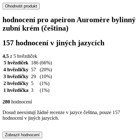
Ohodnotit produkt
hodnocení pro apeiron Auromère bylinný
zubní krém (čeština)
157 hodnocení v jiných jazycích
4,5
z 5 hvězdiček
5 hvězdiček
186
(66%)
4 hvězdičky
57
(20%)
3 hvězdičky
29
(10%)
2 hvězdičky
5
(1%)
1 hvězdička
3
(1%)
280
hodnocení
Dosud neexistují žádné recenze v jazyce čeština, pouze 157
hodnocení v jiných jazycích.
Zobrazit hodnocení