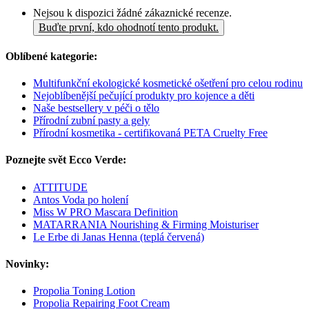
Nejsou k dispozici žádné zákaznické recenze.
Buďte první, kdo ohodnotí tento produkt.
Oblíbené kategorie:
Multifunkční ekologické kosmetické ošetření pro celou rodinu
Nejoblíbenější pečující produkty pro kojence a děti
Naše bestsellery v péči o tělo
Přírodní zubní pasty a gely
Přírodní kosmetika - certifikovaná PETA Cruelty Free
Poznejte svět Ecco Verde:
ATTITUDE
Antos Voda po holení
Miss W PRO Mascara Definition
MATARRANIA Nourishing & Firming Moisturiser
Le Erbe di Janas Henna (teplá červená)
Novinky:
Propolia Toning Lotion
Propolia Repairing Foot Cream