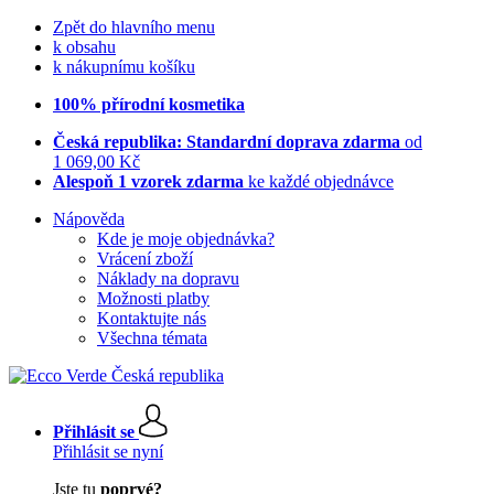
Zpět do hlavního menu
k obsahu
k nákupnímu košíku
100% přírodní kosmetika
Česká republika: Standardní doprava zdarma
od
1 069,00 Kč
Alespoň 1 vzorek zdarma
ke každé objednávce
Nápověda
Kde je moje objednávka?
Vrácení zboží
Náklady na dopravu
Možnosti platby
Kontaktujte nás
Všechna témata
Přihlásit se
Přihlásit se nyní
Jste tu
poprvé?