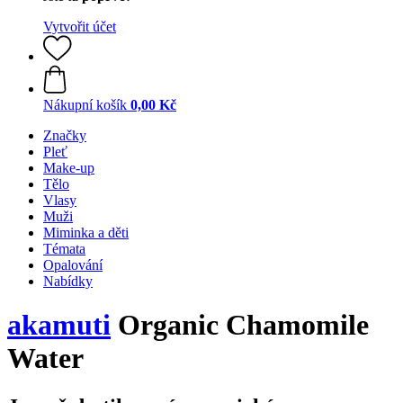
Vytvořit účet
Nákupní košík
0,00 Kč
Značky
Pleť
Make-up
Tělo
Vlasy
Muži
Miminka a děti
Témata
Opalování
Nabídky
akamuti
Organic Chamomile
Water