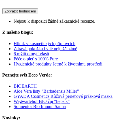
Zobrazit hodnocení
Nejsou k dispozici žádné zákaznické recenze.
Z našeho blogu:
Hliník v kosmetických přípravcích
Zdravá pokožka i v té nejtužší zimě
6 mýtů o mytí vlasů
Péče o pleť s 100% Pure
Hygienické produkty šetrné k životnímu prostředí
Poznejte svět Ecco Verde:
BIOEARTH
Aloe Vera listy "Barbadensis Miller"
GYADA Cosmetics Růžová perleťová prášková maska
Wegwartehof BIO čaj "hepšík"
Sonnentor Bio Immun Sauna
Novinky: