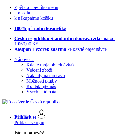
Zpět do hlavního menu
k obsahu
k nákupnímu košíku
100% přírodní kosmetika
Česká republika: Standardní doprava zdarma
od
1 069,00 Kč
Alespoň 1 vzorek zdarma
ke každé objednávce
Nápověda
Kde je moje objednávka?
Vrácení zboží
Náklady na dopravu
Možnosti platby
Kontaktujte nás
Všechna témata
Přihlásit se
Přihlásit se nyní
Jste tu
poprvé?