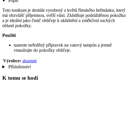
Popis
Toto tonikum je destilát vyrobený z květů římského heřmánku, který
má obzvlášť příjemnou, svěží vůni. Zklidňuje podrážděnou pokožku
a je ideální jako čistič obličeje k uklidnění a změkčení suchých
oblastí pokožky.
Použití
naneste neředěný přípravek na vatový tampón a jemně
vmasírujte do pokožky obličeje.
Výrobce:
akamuti
Příslušenství
K tomu se hodí