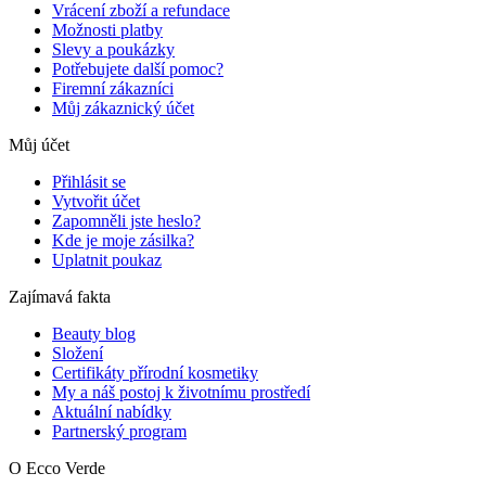
Vrácení zboží a refundace
Možnosti platby
Slevy a poukázky
Potřebujete další pomoc?
Firemní zákazníci
Můj zákaznický účet
Můj účet
Přihlásit se
Vytvořit účet
Zapomněli jste heslo?
Kde je moje zásilka?
Uplatnit poukaz
Zajímavá fakta
Beauty blog
Složení
Certifikáty přírodní kosmetiky
My a náš postoj k životnímu prostředí
Aktuální nabídky
Partnerský program
O Ecco Verde