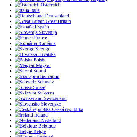
Österreich
Italia
Deutschland
Great Britain
España
Slovenija
France
România
Sverige
Hrvatska
Polska
Magyar
Suomi
България
Schweiz
Suisse
Svizzera
Switzerland
Slovensko
Česká republika
Ireland
Nederland
Belgique
België
Portugal