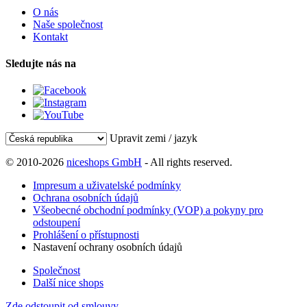
O nás
Naše společnost
Kontakt
Sledujte nás na
Upravit zemi / jazyk
© 2010-2026
niceshops GmbH
- All rights reserved.
Impresum a uživatelské podmínky
Ochrana osobních údajů
Všeobecné obchodní podmínky (VOP) a pokyny pro
odstoupení
Prohlášení o přístupnosti
Nastavení ochrany osobních údajů
Společnost
Další nice shops
Zde odstoupit od smlouvy