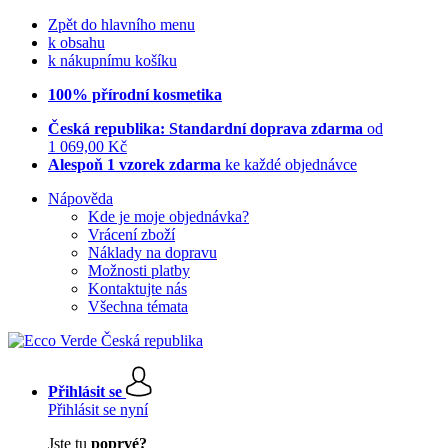
Zpět do hlavního menu
k obsahu
k nákupnímu košíku
100% přírodní kosmetika
Česká republika: Standardní doprava zdarma
od
1 069,00 Kč
Alespoň 1 vzorek zdarma
ke každé objednávce
Nápověda
Kde je moje objednávka?
Vrácení zboží
Náklady na dopravu
Možnosti platby
Kontaktujte nás
Všechna témata
Přihlásit se
Přihlásit se nyní
Jste tu
poprvé?