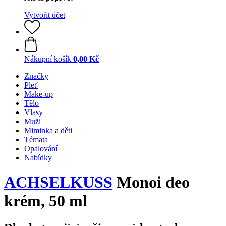
Vytvořit účet
Nákupní košík
0,00 Kč
Značky
Pleť
Make-up
Tělo
Vlasy
Muži
Miminka a děti
Témata
Opalování
Nabídky
ACHSELKUSS
Monoi deo
krém, 50 ml