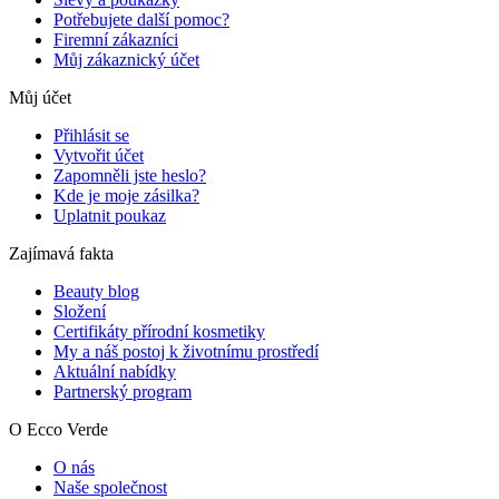
Potřebujete další pomoc?
Firemní zákazníci
Můj zákaznický účet
Můj účet
Přihlásit se
Vytvořit účet
Zapomněli jste heslo?
Kde je moje zásilka?
Uplatnit poukaz
Zajímavá fakta
Beauty blog
Složení
Certifikáty přírodní kosmetiky
My a náš postoj k životnímu prostředí
Aktuální nabídky
Partnerský program
O Ecco Verde
O nás
Naše společnost