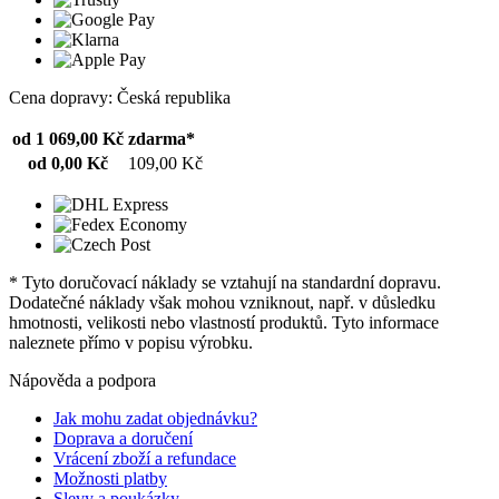
Cena dopravy: Česká republika
od 1 069,00 Kč
zdarma*
od 0,00 Kč
109,00 Kč
* Tyto doručovací náklady se vztahují na standardní dopravu.
Dodatečné náklady však mohou vzniknout, např. v důsledku
hmotnosti, velikosti nebo vlastností produktů. Tyto informace
naleznete přímo v popisu výrobku.
Nápověda a podpora
Jak mohu zadat objednávku?
Doprava a doručení
Vrácení zboží a refundace
Možnosti platby
Slevy a poukázky