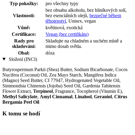
Typ pokožky:
pro všechny typy
bez obsahu alkoholu, bez hliníkových solí,
Vlastnosti:
bez esenciálních olejů,
bezpečné během
těhotenství
, Unisex, vegan
Vůně:
květinová, exotická
Certifikace:
Vegan (bez certifikátu)
Rady pro
Skladujte na chladném a suchém místě a
skladování:
mimo dosah světla.
Obal:
dóza
Složení (INCI)
Butyrospermum Parkii (Shea) Butter, Sodium Bicarbonate, Cocos
Nucifera (Coconut) Oil, Zea Mays Starch, Mangifera Indica
(Magno) Seed Butter, CI 77947, Hydrogenated Vegetable Oil,
Simmondsia Chinensis (Jojoba) Seed Oil, Gardenia Tahitensis
Flower Extract,
Terpineol
, Fragrance, Tocopherol (Vitamin E),
Methyl Salicylate
,
Amyl Cinnamal
,
Linalool
,
Geraniol
,
Citrus
Bergamia Peel Oil
K tomu se hodí