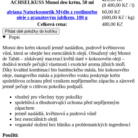
ACHSELKUSS Monoi deo krém, 50 ml
(8 400,00 Kč / l)
alviana Naturkosmetik Mýdlo z rostlinného
60,00 Kč
oleje s granátovým jablkem, 100 g
(600,00 Kč / kg)
Celková cena:
480,00 Kč
Přidat obě položky do košíku
Popis
Monoi deo krém okouzlí jemně nasládlou, pudrově květinovou
vůní, která se obejde bez esenciálních olejů. Obsažený olej Monoi
de Tahiti – získávaný macerací květů tiaré v kokosovém oleji –
dodává textuře pečující vlastnosti i exotické aroma jižních moří.
Díky kvalitní kombinaci bio bambuckého másla, bio kokosového
oleje, mangového másla a jojobového vosku poskytuje krém
spolehlivou ochranu před vznikem nepříjemného zápachu a zároveň
jemně pečuje o citlivou pokožku podpaží.
vhodný pro všechny typy pokožky
spolehlivá a dlouhotrvající ochrana před nepříjemným
zápachem
jemně nasládlá, květinová a pudrová vůně
bez esenciálních olejů
veganské složení bez hliníku a problematických ingrediencí
Použití: