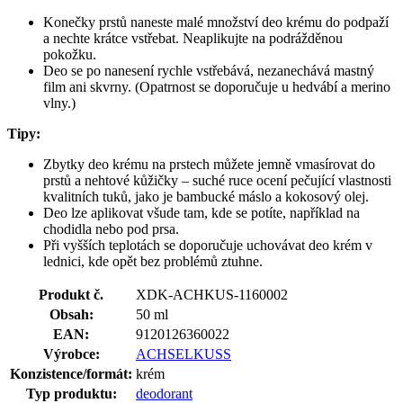
Konečky prstů naneste malé množství deo krému do podpaží
a nechte krátce vstřebat. Neaplikujte na podrážděnou
pokožku.
Deo se po nanesení rychle vstřebává, nezanechává mastný
film ani skvrny. (Opatrnost se doporučuje u hedvábí a merino
vlny.)
Tipy:
Zbytky deo krému na prstech můžete jemně vmasírovat do
prstů a nehtové kůžičky – suché ruce ocení pečující vlastnosti
kvalitních tuků, jako je bambucké máslo a kokosový olej.
Deo lze aplikovat všude tam, kde se potíte, například na
chodidla nebo pod prsa.
Při vyšších teplotách se doporučuje uchovávat deo krém v
lednici, kde opět bez problémů ztuhne.
Produkt č.
XDK-ACHKUS-1160002
Obsah:
50 ml
EAN:
9120126360022
Výrobce:
ACHSELKUSS
Konzistence/formát:
krém
Typ produktu:
deodorant