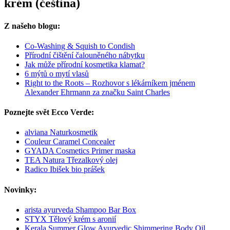
krém (čeština)
Z našeho blogu:
Co-Washing & Squish to Condish
Přírodní čištění čalouněného nábytku
Jak může přírodní kosmetika klamat?
6 mýtů o mytí vlasů
Right to the Roots – Rozhovor s lékárníkem jménem
Alexander Ehrmann za značku Saint Charles
Poznejte svět Ecco Verde:
alviana Naturkosmetik
Couleur Caramel Concealer
GYADA Cosmetics Primer maska
TEA Natura Třezalkový olej
Radico Ibišek bio prášek
Novinky:
arista ayurveda Shampoo Bar Box
STYX Tělový krém s aronií
Kerala Summer Glow Ayurvedic Shimmering Body Oil