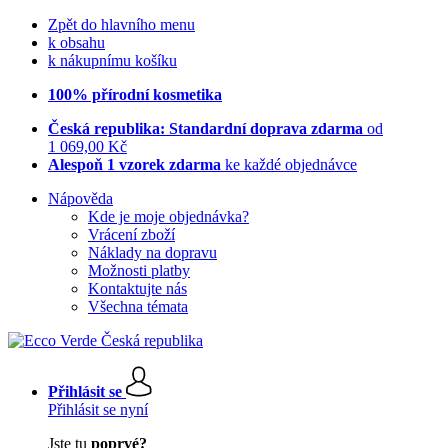
Zpět do hlavního menu
k obsahu
k nákupnímu košíku
100% přírodní kosmetika
Česká republika: Standardní doprava zdarma
od
1 069,00 Kč
Alespoň 1 vzorek zdarma
ke každé objednávce
Nápověda
Kde je moje objednávka?
Vrácení zboží
Náklady na dopravu
Možnosti platby
Kontaktujte nás
Všechna témata
Přihlásit se
Přihlásit se nyní
Jste tu
poprvé?