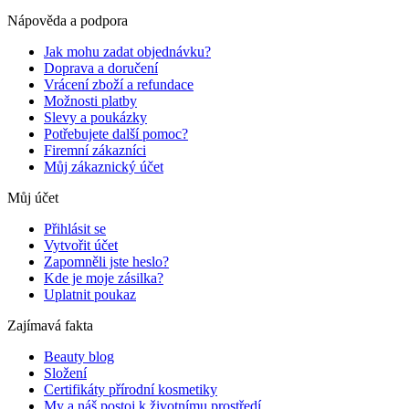
Nápověda a podpora
Jak mohu zadat objednávku?
Doprava a doručení
Vrácení zboží a refundace
Možnosti platby
Slevy a poukázky
Potřebujete další pomoc?
Firemní zákazníci
Můj zákaznický účet
Můj účet
Přihlásit se
Vytvořit účet
Zapomněli jste heslo?
Kde je moje zásilka?
Uplatnit poukaz
Zajímavá fakta
Beauty blog
Složení
Certifikáty přírodní kosmetiky
My a náš postoj k životnímu prostředí