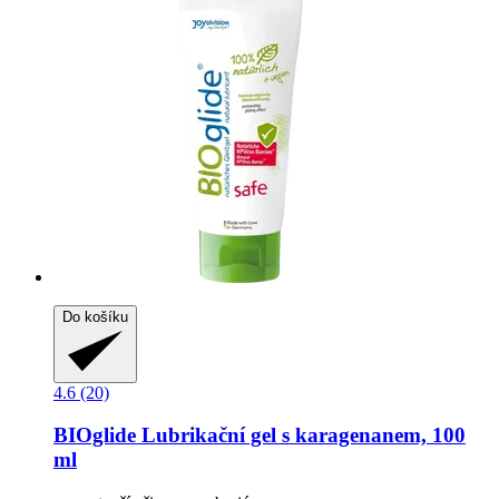
Do košíku
4.6 (20)
BIOglide
Lubrikační gel s karagenanem, 100
ml