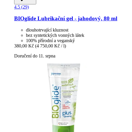
4.5 (29)
BIOglide
Lubrikační gel -​ jahodový, 80 ml
dlouhotrvající kluznost
bez syntetických vonných látek
100% přírodní a veganský
380,00 Kč
(4 750,00 Kč / l)
Doručení do 11. srpna