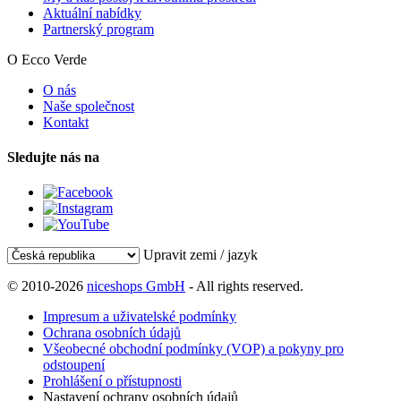
Aktuální nabídky
Partnerský program
O Ecco Verde
O nás
Naše společnost
Kontakt
Sledujte nás na
Upravit zemi / jazyk
© 2010-2026
niceshops GmbH
- All rights reserved.
Impresum a uživatelské podmínky
Ochrana osobních údajů
Všeobecné obchodní podmínky (VOP) a pokyny pro
odstoupení
Prohlášení o přístupnosti
Nastavení ochrany osobních údajů