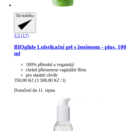
Do košíku
3.5 (17)
BIOglide
Lubrikační gel s ženšenem -​ plus, 100
ml
100% přírodní a veganský
chrání přirozenou vaginální flóru
pro slastné chvíle
350,00 Kč
(3 500,00 Kč / l)
Doručení do 11. srpna