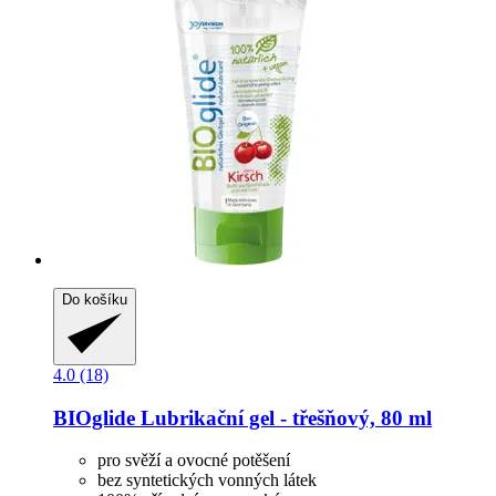
Do košíku
4.0 (18)
BIOglide
Lubrikační gel -​ třešňový, 80 ml
pro svěží a ovocné potěšení
bez syntetických vonných látek