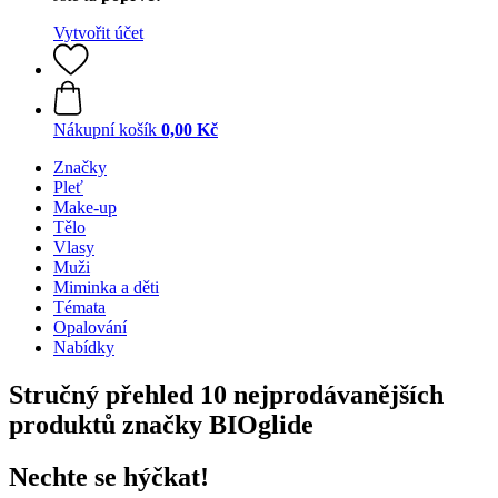
Vytvořit účet
Nákupní košík
0,00 Kč
Značky
Pleť
Make-up
Tělo
Vlasy
Muži
Miminka a děti
Témata
Opalování
Nabídky
Stručný přehled 10 nejprodávanějších
produktů značky BIOglide
Nechte se hýčkat!