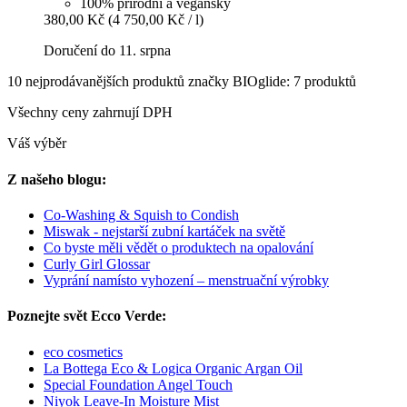
100% přírodní a veganský
380,00 Kč
(4 750,00 Kč / l)
Doručení do 11. srpna
10 nejprodávanějších produktů značky BIOglide: 7 produktů
Všechny ceny zahrnují DPH
Váš výběr
Z našeho blogu:
Co-Washing & Squish to Condish
Miswak - nejstarší zubní kartáček na světě
Co byste měli vědět o produktech na opalování
Curly Girl Glossar
Vyprání namísto vyhození – menstruační výrobky
Poznejte svět Ecco Verde:
eco cosmetics
La Bottega Eco & Logica Organic Argan Oil
Special Foundation Angel Touch
Niyok Leave-In Moisture Mist