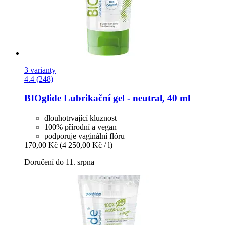
3 varianty
4.4 (248)
BIOglide
Lubrikační gel -​ neutral, 40 ml
dlouhotrvající kluznost
100% přírodní a vegan
podporuje vaginální flóru
170,00 Kč
(4 250,00 Kč / l)
Doručení do 11. srpna