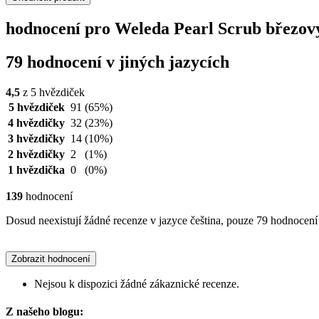
hodnocení pro Weleda Pearl Scrub březový 
79 hodnocení v jiných jazycích
4,5
z 5 hvězdiček
5 hvězdiček
91
(65%)
4 hvězdičky
32
(23%)
3 hvězdičky
14
(10%)
2 hvězdičky
2
(1%)
1 hvězdička
0
(0%)
139
hodnocení
Dosud neexistují žádné recenze v jazyce čeština, pouze 79 hodnocení 
Zobrazit hodnocení
Nejsou k dispozici žádné zákaznické recenze.
Z našeho blogu: