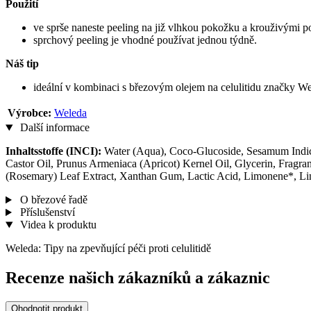
Použití
ve sprše naneste peeling na již vlhkou pokožku a krouživými p
sprchový peeling je vhodné používat jednou týdně.
Náš tip
ideální v kombinaci s březovým olejem na celulitidu značky We
Výrobce:
Weleda
Další informace
Inhaltsstoffe (INCI):
Water (Aqua), Coco-Glucoside, Sesamum Indic
Castor Oil, Prunus Armeniaca (Apricot) Kernel Oil, Glycerin, Fragra
(Rosemary) Leaf Extract, Xanthan Gum, Lactic Acid, Limonene*, Linalo
O březové řadě
Příslušenství
Videa k produktu
Weleda: Tipy na zpevňující péči proti celulitidě
Recenze našich zákazníků a zákaznic
Ohodnotit produkt