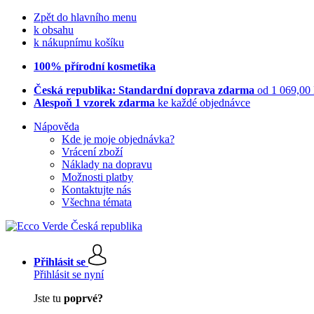
Zpět do hlavního menu
k obsahu
k nákupnímu košíku
100% přírodní kosmetika
Česká republika: Standardní doprava zdarma
od 1 069,00
Alespoň 1 vzorek zdarma
ke každé objednávce
Nápověda
Kde je moje objednávka?
Vrácení zboží
Náklady na dopravu
Možnosti platby
Kontaktujte nás
Všechna témata
Přihlásit se
Přihlásit se nyní
Jste tu
poprvé?