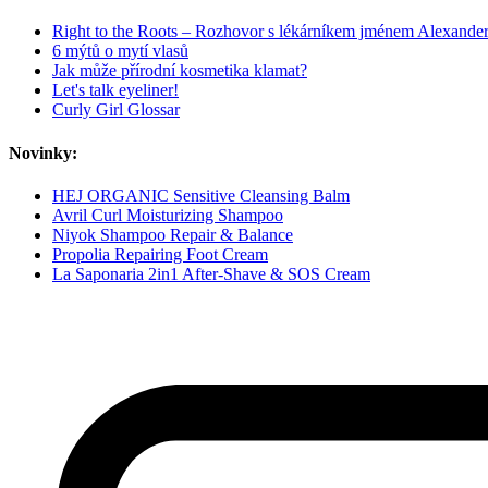
Right to the Roots – Rozhovor s lékárníkem jménem Alexande
6 mýtů o mytí vlasů
Jak může přírodní kosmetika klamat?
Let's talk eyeliner!
Curly Girl Glossar
Novinky:
HEJ ORGANIC Sensitive Cleansing Balm
Avril Curl Moisturizing Shampoo
Niyok Shampoo Repair & Balance
Propolia Repairing Foot Cream
La Saponaria 2in1 After-Shave & SOS Cream