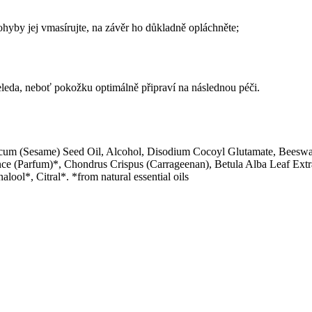
ohyby jej vmasírujte, na závěr ho důkladně opláchněte;
leda, neboť pokožku optimálně připraví na následnou péči.
um (Sesame) Seed Oil, Alcohol, Disodium Cocoyl Glutamate, Beeswax
nce (Parfum)*, Chondrus Crispus (Carrageenan), Betula Alba Leaf Extr
ol*, Citral*. *from natural essential oils