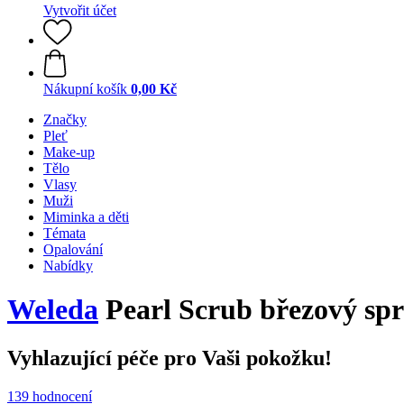
Vytvořit účet
Nákupní košík
0,00 Kč
Značky
Pleť
Make-up
Tělo
Vlasy
Muži
Miminka a děti
Témata
Opalování
Nabídky
Weleda
Pearl Scrub březový spr
Vyhlazující péče pro Vaši pokožku!
139 hodnocení