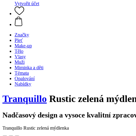
Vytvořit účet
Značky
Pleť
Make-up
Tělo
Vlasy
Muži
Miminka a děti
Témata
Opalování
Nabídky
Tranquillo
Rustic zelená mýdle
Nadčasový design a vysoce kvalitní zpraco
Tranquillo Rustic zelená mýdlenka