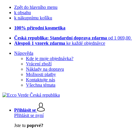
Zpět do hlavního menu
k obsahu
k nákupnímu košíku
100% přírodní kosmetika
Česká republika: Standardní doprava zdarma
od 1 069,00
Alespoň 1 vzorek zdarma
ke každé objednávce
Nápověda
Kde je moje objednávka?
Vrácení zboží
Náklady na dopravu
Možnosti platby
Kontaktujte nás
Všechna témata
Přihlásit se
Přihlásit se nyní
Jste tu
poprvé?