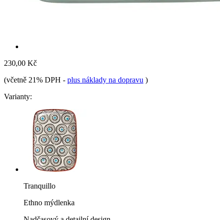
230,00 Kč
(včetně 21% DPH
-
plus náklady na dopravu
)
Varianty:
Tranquillo
Ethno mýdlenka
Nadčasový a detailní design