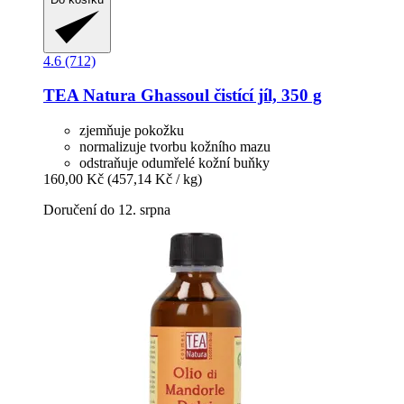
4.6 (712)
TEA Natura
Ghassoul čistící jíl, 350 g
zjemňuje pokožku
normalizuje tvorbu kožního mazu
odstraňuje odumřelé kožní buňky
160,00 Kč
(457,14 Kč / kg)
Doručení do 12. srpna