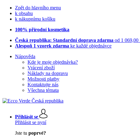
Zpět do hlavního menu
k obsahu
k nákupnímu košíku
100% přírodní kosmetika
Česká republika: Standardní doprava zdarma
od 1 069,00
Alespoň 1 vzorek zdarma
ke každé objednávce
Nápověda
Kde je moje objednávka?
Vrácení zboží
Náklady na dopravu
Možnosti platby
Kontaktujte nás
Všechna témata
Přihlásit se
Přihlásit se nyní
Jste tu
poprvé?