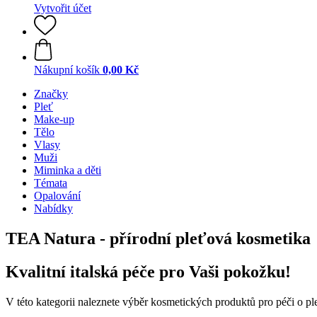
Vytvořit účet
Nákupní košík
0,00 Kč
Značky
Pleť
Make-up
Tělo
Vlasy
Muži
Miminka a děti
Témata
Opalování
Nabídky
TEA Natura - přírodní pleťová kosmetika
Kvalitní italská péče pro Vaši pokožku!
V této kategorii naleznete výběr kosmetických produktů pro péči o p