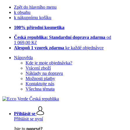
Zpět do hlavního menu
k obsahu
k nákupnímu košíku
100% přírodní kosmetika
Česká republika: Standardní doprava zdarma
od
1 069,00 Kč
Alespoň 1 vzorek zdarma
ke každé objednávce
Nápověda
Kde je moje objednávka?
Vrácení zboží
Náklady na dopravu
Možnosti platby
Kontaktujte nás
Všechna témata
Přihlásit se
Přihlásit se nyní
Jste tu
poprvé?