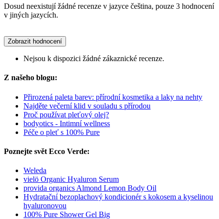
Dosud neexistují žádné recenze v jazyce čeština, pouze 3 hodnocení
v jiných jazycích.
Zobrazit hodnocení
Nejsou k dispozici žádné zákaznické recenze.
Z našeho blogu:
Přirozená paleta barev: přírodní kosmetika a laky na nehty
Najděte večerní klid v souladu s přírodou
Proč používat pleťový olej?
bodyotics - Intimní wellness
Péče o pleť s 100% Pure
Poznejte svět Ecco Verde:
Weleda
vielö Organic Hyaluron Serum
provida organics Almond Lemon Body Oil
Hydratační bezoplachový kondicionér s kokosem a kyselinou
hyaluronovou
100% Pure Shower Gel Big