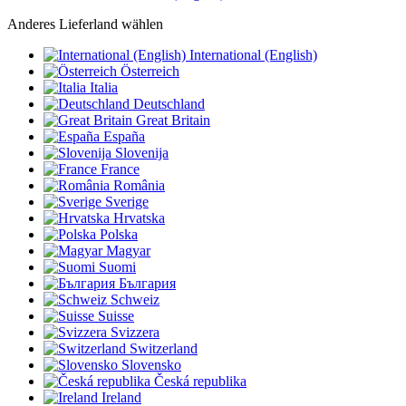
Anderes Lieferland wählen
International (English)
Österreich
Italia
Deutschland
Great Britain
España
Slovenija
France
România
Sverige
Hrvatska
Polska
Magyar
Suomi
България
Schweiz
Suisse
Svizzera
Switzerland
Slovensko
Česká republika
Ireland