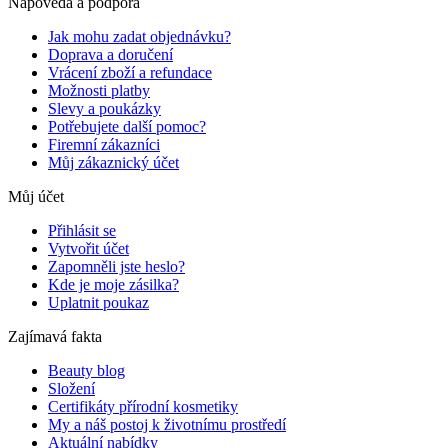
Nápověda a podpora
Jak mohu zadat objednávku?
Doprava a doručení
Vrácení zboží a refundace
Možnosti platby
Slevy a poukázky
Potřebujete další pomoc?
Firemní zákazníci
Můj zákaznický účet
Můj účet
Přihlásit se
Vytvořit účet
Zapomněli jste heslo?
Kde je moje zásilka?
Uplatnit poukaz
Zajímavá fakta
Beauty blog
Složení
Certifikáty přírodní kosmetiky
My a náš postoj k životnímu prostředí
Aktuální nabídky