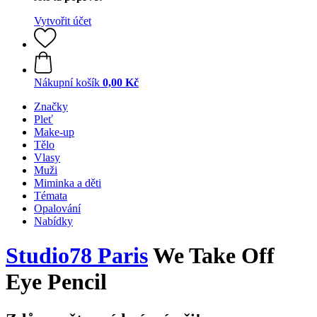
Vytvořit účet
Nákupní košík
0,00 Kč
Značky
Pleť
Make-up
Tělo
Vlasy
Muži
Miminka a děti
Témata
Opalování
Nabídky
Studio78 Paris
We Take Off
Eye Pencil