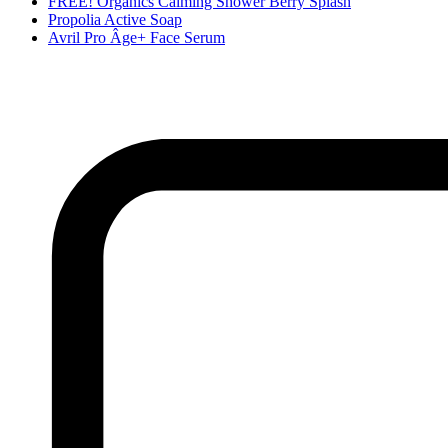
FREE! Organics Calming Shower Berry Splash
Propolia Active Soap
Avril Pro Âge+ Face Serum