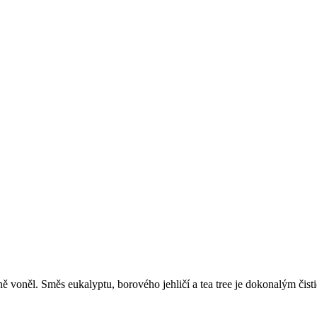
oněl. Směs eukalyptu, borového jehličí a tea tree je dokonalým čisti