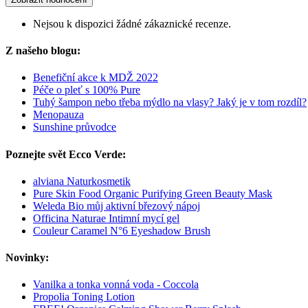
Nejsou k dispozici žádné zákaznické recenze.
Z našeho blogu:
Benefiční akce k MDŽ 2022
Péče o pleť s 100% Pure
Tuhý šampon nebo třeba mýdlo na vlasy? Jaký je v tom rozdíl?
Menopauza
Sunshine průvodce
Poznejte svět Ecco Verde:
alviana Naturkosmetik
Pure Skin Food Organic Purifying Green Beauty Mask
Weleda Bio můj aktivní březový nápoj
Officina Naturae Intimní mycí gel
Couleur Caramel N°6 Eyeshadow Brush
Novinky:
Vanilka a tonka vonná voda - Coccola
Propolia Toning Lotion