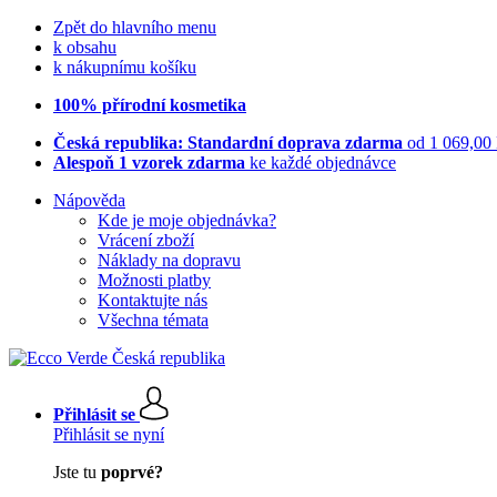
Zpět do hlavního menu
k obsahu
k nákupnímu košíku
100% přírodní kosmetika
Česká republika: Standardní doprava zdarma
od 1 069,00
Alespoň 1 vzorek zdarma
ke každé objednávce
Nápověda
Kde je moje objednávka?
Vrácení zboží
Náklady na dopravu
Možnosti platby
Kontaktujte nás
Všechna témata
Přihlásit se
Přihlásit se nyní
Jste tu
poprvé?