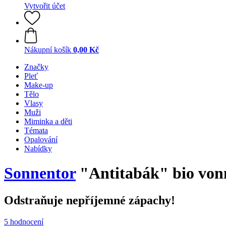
Vytvořit účet
Nákupní košík
0,00 Kč
Značky
Pleť
Make-up
Tělo
Vlasy
Muži
Miminka a děti
Témata
Opalování
Nabídky
Sonnentor
"Antitabák" bio vonn
Odstraňuje nepříjemné zápachy!
5 hodnocení