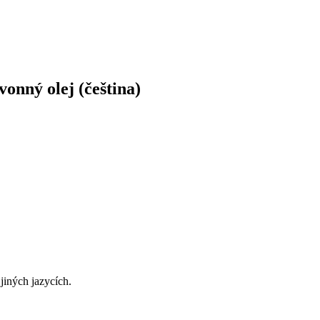
onný olej (čeština)
jiných jazycích.