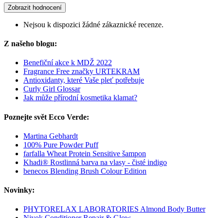
Zobrazit hodnocení
Nejsou k dispozici žádné zákaznické recenze.
Z našeho blogu:
Benefiční akce k MDŽ 2022
Fragrance Free značky URTEKRAM
Antioxidanty, které Vaše pleť potřebuje
Curly Girl Glossar
Jak může přírodní kosmetika klamat?
Poznejte svět Ecco Verde:
Martina Gebhardt
100% Pure Powder Puff
farfalla Wheat Protein Sensitive šampon
Khadi® Rostlinná barva na vlasy - čisté indigo
benecos Blending Brush Colour Edition
Novinky:
PHYTORELAX LABORATORIES Almond Body Butter
Niyok Conditioner Repair & Glow