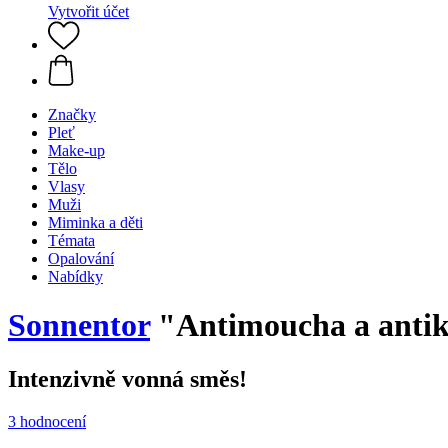
Vytvořit účet
Značky
Pleť
Make-up
Tělo
Vlasy
Muži
Miminka a děti
Témata
Opalování
Nabídky
Sonnentor
"Antimoucha a antik
Intenzivně vonná směs!
3 hodnocení