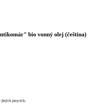
tikomár" bio vonný olej (čeština)
 jiných jazycích.