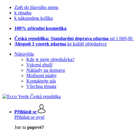
Zpět do hlavního menu
k obsahu
k nákupnímu košíku
100% přírodní kosmetika
Česká republika: Standardní doprava zdarma
od 1 069,00
Alespoň 1 vzorek zdarma
ke každé objednávce
Nápověda
Kde je moje objednávka?
Vrácení zboží
Náklady na dopravu
Možnosti platby
Kontaktujte nás
Všechna témata
Přihlásit se
Přihlásit se nyní
Jste tu
poprvé?