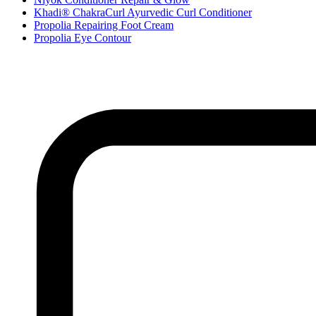
Khadi® ChakraCurl Ayurvedic Curl Conditioner
Propolia Repairing Foot Cream
Propolia Eye Contour