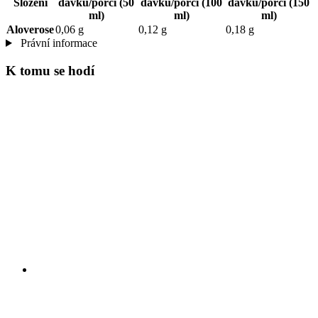
Složení
dávku/porci (50
dávku/porci (100
dávku/porci (150
ml)
ml)
ml)
Aloverose
0,06 g
0,12 g
0,18 g
Právní informace
K tomu se hodí