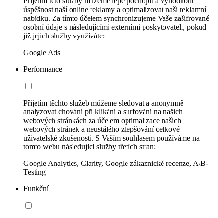
Přijetím této služby můžeme lépe pochopit a vyhodnotit
úspěšnost naší online reklamy a optimalizovat naši reklamní
nabídku. Za tímto účelem synchronizujeme Vaše zašifrované
osobní údaje s následujícími externími poskytovateli, pokud
již jejich služby využíváte:
Google Ads
Performance
Přijetím těchto služeb můžeme sledovat a anonymně
analyzovat chování při klikání a surfování na našich
webových stránkách za účelem optimalizace našich
webových stránek a neustálého zlepšování celkové
uživatelské zkušenosti. S Vaším souhlasem používáme na
tomto webu následující služby třetích stran:
Google Analytics, Clarity, Google zákaznické recenze, A/B-
Testing
Funkční