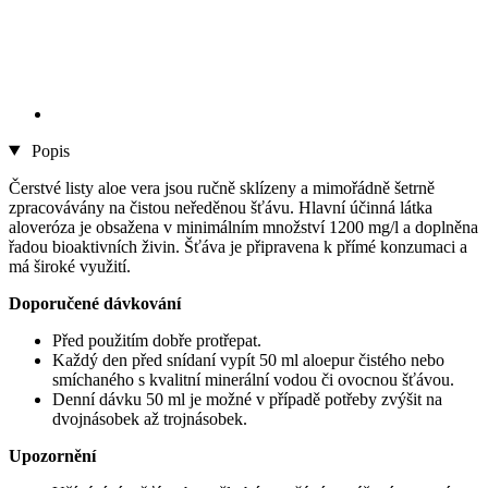
Popis
Čerstvé listy aloe vera jsou ručně sklízeny a mimořádně šetrně
zpracovávány na čistou neředěnou šťávu. Hlavní účinná látka
aloveróza je obsažena v minimálním množství 1200 mg/l a doplněna
řadou bioaktivních živin. Šťáva je připravena k přímé konzumaci a
má široké využití.
Doporučené dávkování
Před použitím dobře protřepat.
Každý den před snídaní vypít 50 ml aloepur čistého nebo
smíchaného s kvalitní minerální vodou či ovocnou šťávou.
Denní dávku 50 ml je možné v případě potřeby zvýšit na
dvojnásobek až trojnásobek.
Upozornění