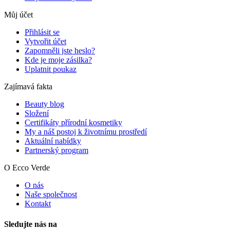
Můj účet
Přihlásit se
Vytvořit účet
Zapomněli jste heslo?
Kde je moje zásilka?
Uplatnit poukaz
Zajímavá fakta
Beauty blog
Složení
Certifikáty přírodní kosmetiky
My a náš postoj k životnímu prostředí
Aktuální nabídky
Partnerský program
O Ecco Verde
O nás
Naše společnost
Kontakt
Sledujte nás na