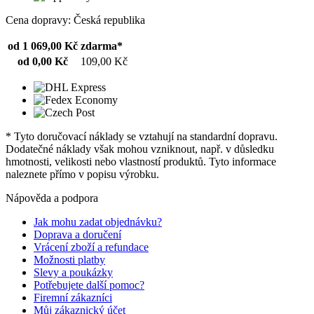
Cena dopravy: Česká republika
od 1 069,00 Kč
zdarma*
od 0,00 Kč
109,00 Kč
* Tyto doručovací náklady se vztahují na standardní dopravu.
Dodatečné náklady však mohou vzniknout, např. v důsledku
hmotnosti, velikosti nebo vlastností produktů. Tyto informace
naleznete přímo v popisu výrobku.
Nápověda a podpora
Jak mohu zadat objednávku?
Doprava a doručení
Vrácení zboží a refundace
Možnosti platby
Slevy a poukázky
Potřebujete další pomoc?
Firemní zákazníci
Můj zákaznický účet