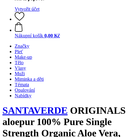
Vytvořit účet
Nákupní košík
0,00 Kč
Značky
Pleť
Make-up
Tělo
Vlasy
Muži
Miminka a děti
Témata
Opalování
Nabídky
SANTAVERDE
ORIGINALS
aloepur 100% Pure Single
Strength Organic Aloe Vera,