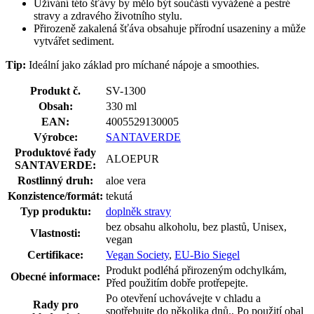
Užívání této šťávy by mělo být součástí vyvážené a pestré
stravy a zdravého životního stylu.
Přirozeně zakalená šťáva obsahuje přírodní usazeniny a může
vytvářet sediment.
Tip:
Ideální jako základ pro míchané nápoje a smoothies.
Produkt č.
SV-1300
Obsah:
330 ml
EAN:
4005529130005
Výrobce:
SANTAVERDE
Produktové řady
ALOEPUR
SANTAVERDE:
Rostlinný druh:
aloe vera
Konzistence/formát:
tekutá
Typ produktu:
doplněk stravy
bez obsahu alkoholu, bez plastů, Unisex,
Vlastnosti:
vegan
Certifikace:
Vegan Society
,
EU-Bio Siegel
Produkt podléhá přirozeným odchylkám,
Obecné informace:
Před použitím dobře protřepejte.
Po otevření uchovávejte v chladu a
Rady pro
spotřebujte do několika dnů., Po použití obal