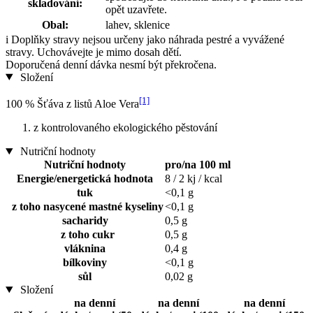
skladování:
opět uzavřete.
Obal:
lahev, sklenice
i
Doplňky stravy nejsou určeny jako náhrada pestré a vyvážené
stravy. Uchovávejte je mimo dosah dětí.
Doporučená denní dávka nesmí být překročena.
Složení
[1]
100 % Šťáva z listů Aloe Vera
z kontrolovaného ekologického pěstování
Nutriční hodnoty
Nutriční hodnoty
pro/na 100 ml
Energie/energetická hodnota
8 / 2 kj / kcal
tuk
<0,1 g
z toho nasycené mastné kyseliny
<0,1 g
sacharidy
0,5 g
z toho cukr
0,5 g
vláknina
0,4 g
bílkoviny
<0,1 g
sůl
0,02 g
Složení
na denní
na denní
na denní