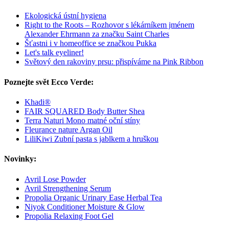
Ekologická ústní hygiena
Right to the Roots – Rozhovor s lékárníkem jménem
Alexander Ehrmann za značku Saint Charles
Šťastni i v homeoffice se značkou Pukka
Let's talk eyeliner!
Světový den rakoviny prsu: přispíváme na Pink Ribbon
Poznejte svět Ecco Verde:
Khadi®
FAIR SQUARED Body Butter Shea
Terra Naturi Mono matné oční stíny
Fleurance nature Argan Oil
LiliKiwi Zubní pasta s jablkem a hruškou
Novinky:
Avril Lose Powder
Avril Strengthening Serum
Propolia Organic Urinary Ease Herbal Tea
Niyok Conditioner Moisture & Glow
Propolia Relaxing Foot Gel