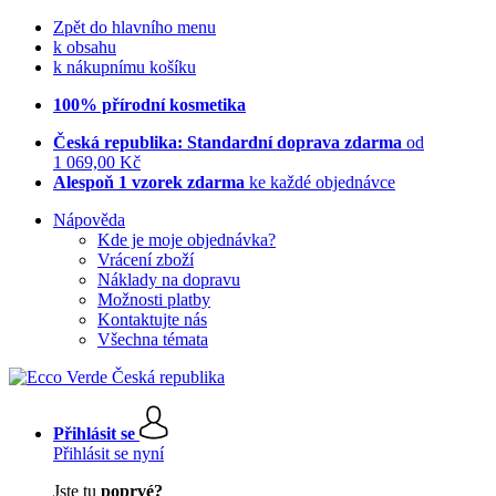
Zpět do hlavního menu
k obsahu
k nákupnímu košíku
100% přírodní kosmetika
Česká republika: Standardní doprava zdarma
od
1 069,00 Kč
Alespoň 1 vzorek zdarma
ke každé objednávce
Nápověda
Kde je moje objednávka?
Vrácení zboží
Náklady na dopravu
Možnosti platby
Kontaktujte nás
Všechna témata
Přihlásit se
Přihlásit se nyní
Jste tu
poprvé?