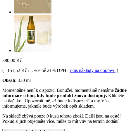
380,00 Kč
(
1 151,52 Kč / l
, včetně 21% DPH
-
plus náklady na dopravu
)
Obsah:
330 ml
Momentálně není k dispozici
Bohužel, momentálně nemáme
žádné
informace o tom, kdy bude produkt znovu dostupný.
Klikněte
na tlačítko "Upozornit mě, až bude k dispozici" a my Vás
informujeme, jakmile bude výrobek opět skladem.
Na skladě zbývá pouze 0 kusů tohoto zboží. Další jsou na cestě!
Pokud si jich objednáte více, může to mít vliv na termín dodání.