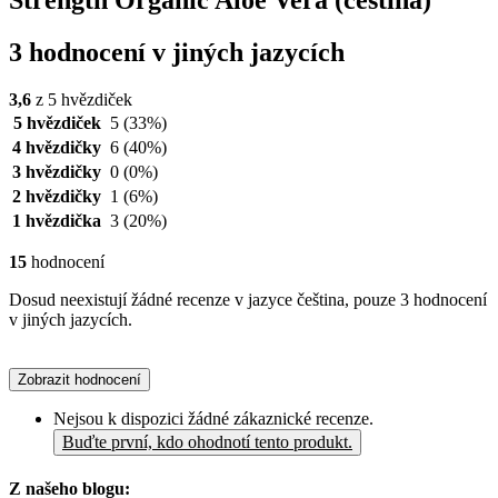
Strength Organic Aloe Vera (čeština)
3 hodnocení v jiných jazycích
3,6
z 5 hvězdiček
5 hvězdiček
5
(33%)
4 hvězdičky
6
(40%)
3 hvězdičky
0
(0%)
2 hvězdičky
1
(6%)
1 hvězdička
3
(20%)
15
hodnocení
Dosud neexistují žádné recenze v jazyce čeština, pouze 3 hodnocení
v jiných jazycích.
Zobrazit hodnocení
Nejsou k dispozici žádné zákaznické recenze.
Buďte první, kdo ohodnotí tento produkt.
Z našeho blogu: