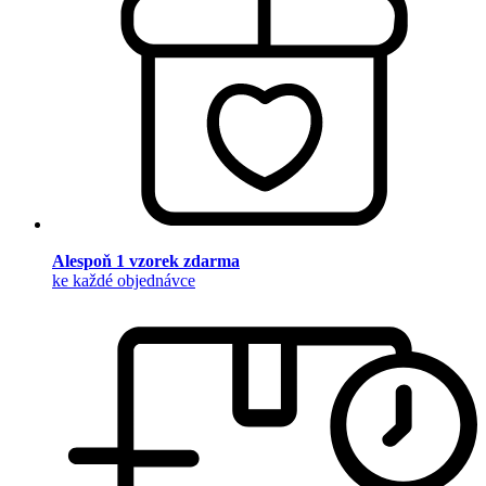
Alespoň 1 vzorek zdarma
ke každé objednávce