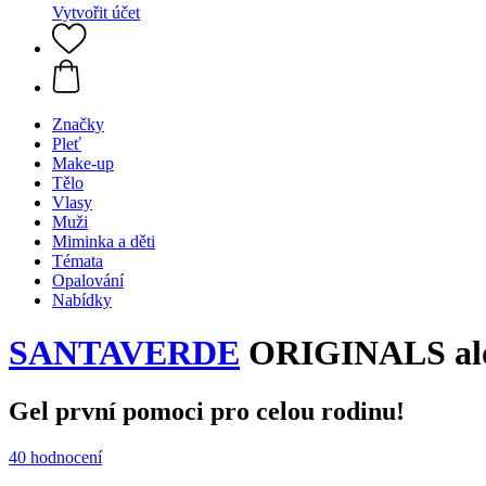
Vytvořit účet
Značky
Pleť
Make-up
Tělo
Vlasy
Muži
Miminka a děti
Témata
Opalování
Nabídky
SANTAVERDE
ORIGINALS aloe 
Gel první pomoci pro celou rodinu!
40 hodnocení