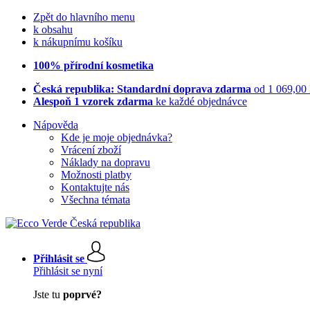
Zpět do hlavního menu
k obsahu
k nákupnímu košíku
100% přírodní kosmetika
Česká republika: Standardní doprava zdarma
od 1 069,00
Alespoň 1 vzorek zdarma
ke každé objednávce
Nápověda
Kde je moje objednávka?
Vrácení zboží
Náklady na dopravu
Možnosti platby
Kontaktujte nás
Všechna témata
Přihlásit se
Přihlásit se nyní
Jste tu
poprvé?