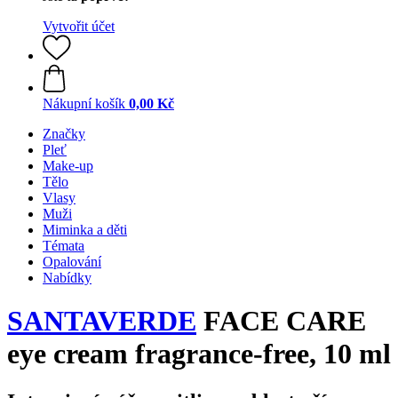
Vytvořit účet
Nákupní košík
0,00 Kč
Značky
Pleť
Make-up
Tělo
Vlasy
Muži
Miminka a děti
Témata
Opalování
Nabídky
SANTAVERDE
FACE CARE
eye cream fragrance-free, 10 ml