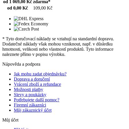
od 1 069,00 Kč
zdarma*
od 0,00 Kč
109,00 Kč
* Tyto doručovací náklady se vztahují na standardní dopravu.
Dodatečné náklady však mohou vzniknout, např. v důsledku
hmotnosti, velikosti nebo vlastností produktů. Tyto informace
naleznete přímo v popisu výrobku.
Nápověda a podpora
Jak mohu zadat objednávku?
Doprava a doručení
Vrácení zboží a refundace
Možnosti platby
Slevy a poukázky
Potřebujete další pomoc?
Firemní zákazníci
Můj zákaznický účet
Můj účet