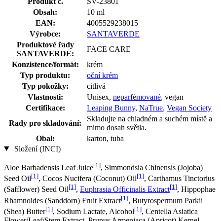
Produkt č.
SV-23801
Obsah:
10 ml
EAN:
4005529238015
Výrobce:
SANTAVERDE
Produktové řady
FACE CARE
SANTAVERDE:
Konzistence/formát:
krém
Typ produktu:
oční krém
Typ pokožky:
citlivá
Vlastnosti:
Unisex,
neparfémované
, vegan
Certifikace:
Leaping Bunny
,
NaTrue
,
Vegan Society
Skladujte na chladném a suchém místě a
Rady pro skladování:
mimo dosah světla.
Obal:
karton, tuba
Složení (INCI)
[1]
Aloe Barbadensis Leaf Juice
, Simmondsia Chinensis (Jojoba)
[1]
[1]
Seed Oil
, Cocos Nucifera (Coconut) Oil
, Carthamus Tinctorius
[1]
[1]
(Safflower) Seed Oil
,
Euphrasia Officinalis Extract
, Hippophae
[1]
Rhamnoides (Sanddorn) Fruit Extract
, Butyrospermum Parkii
[1]
[1]
(Shea) Butter
, Sodium Lactate, Alcohol
, Centella Asiatica
Flower/Leaf/Stem Extract, Prunus Armeniaca (Apricot) Kernel