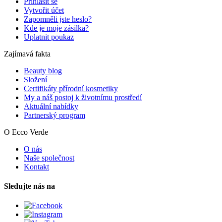
Přihlásit se
Vytvořit účet
Zapomněli jste heslo?
Kde je moje zásilka?
Uplatnit poukaz
Zajímavá fakta
Beauty blog
Složení
Certifikáty přírodní kosmetiky
My a náš postoj k životnímu prostředí
Aktuální nabídky
Partnerský program
O Ecco Verde
O nás
Naše společnost
Kontakt
Sledujte nás na