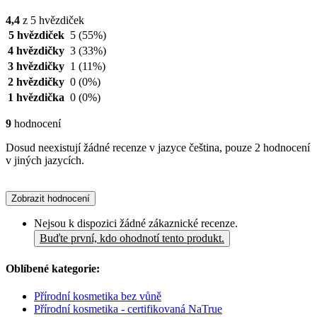
4,4
z 5 hvězdiček
5 hvězdiček
5
(55%)
4 hvězdičky
3
(33%)
3 hvězdičky
1
(11%)
2 hvězdičky
0
(0%)
1 hvězdička
0
(0%)
9
hodnocení
Dosud neexistují žádné recenze v jazyce čeština, pouze 2 hodnocení
v jiných jazycích.
Zobrazit hodnocení
Nejsou k dispozici žádné zákaznické recenze.
Buďte první, kdo ohodnotí tento produkt.
Oblíbené kategorie:
Přírodní kosmetika bez vůně
Přírodní kosmetika - certifikovaná NaTrue