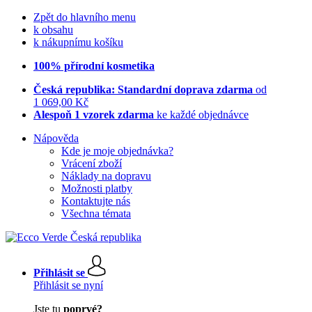
Zpět do hlavního menu
k obsahu
k nákupnímu košíku
100% přírodní kosmetika
Česká republika: Standardní doprava zdarma
od
1 069,00 Kč
Alespoň 1 vzorek zdarma
ke každé objednávce
Nápověda
Kde je moje objednávka?
Vrácení zboží
Náklady na dopravu
Možnosti platby
Kontaktujte nás
Všechna témata
Přihlásit se
Přihlásit se nyní
Jste tu
poprvé?