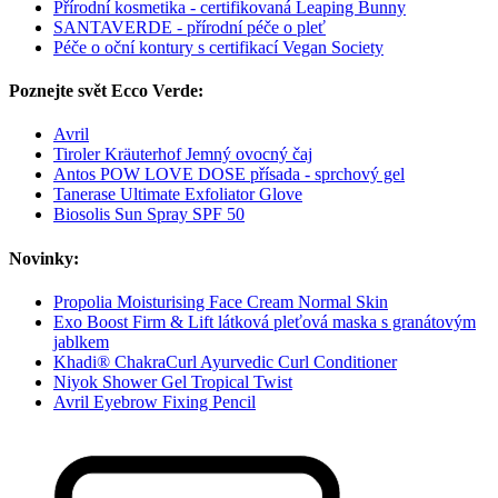
Přírodní kosmetika - certifikovaná Leaping Bunny
SANTAVERDE - přírodní péče o pleť
Péče o oční kontury s certifikací Vegan Society
Poznejte svět Ecco Verde:
Avril
Tiroler Kräuterhof Jemný ovocný čaj
Antos POW LOVE DOSE přísada - sprchový gel
Tanerase Ultimate Exfoliator Glove
Biosolis Sun Spray SPF 50
Novinky:
Propolia Moisturising Face Cream Normal Skin
Exo Boost Firm & Lift látková pleťová maska s granátovým
jablkem
Khadi® ChakraCurl Ayurvedic Curl Conditioner
Niyok Shower Gel Tropical Twist
Avril Eyebrow Fixing Pencil