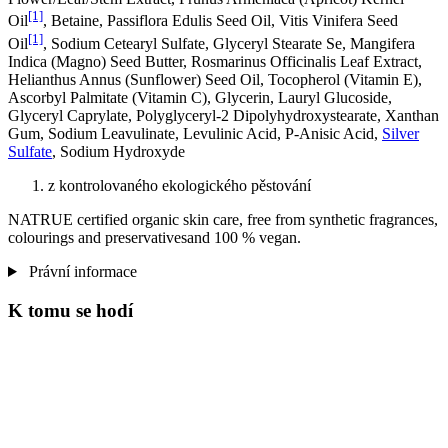
[1]
Oil
, Betaine, Passiflora Edulis Seed Oil, Vitis Vinifera Seed
[1]
Oil
, Sodium Cetearyl Sulfate, Glyceryl Stearate Se, Mangifera
Indica (Magno) Seed Butter, Rosmarinus Officinalis Leaf Extract,
Helianthus Annus (Sunflower) Seed Oil, Tocopherol (Vitamin E),
Ascorbyl Palmitate (Vitamin C), Glycerin, Lauryl Glucoside,
Glyceryl Caprylate, Polyglyceryl-2 Dipolyhydroxystearate, Xanthan
Gum, Sodium Leavulinate, Levulinic Acid, P-Anisic Acid,
Silver
Sulfate
, Sodium Hydroxyde
z kontrolovaného ekologického pěstování
NATRUE certified organic skin care, free from synthetic fragrances,
colourings and preservativesand 100 % vegan.
Právní informace
K tomu se hodí