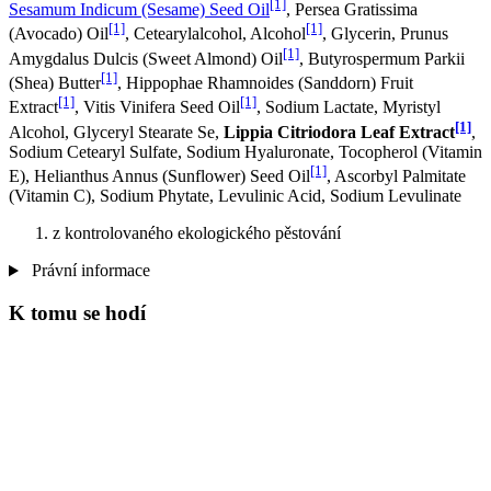
[1]
Sesamum Indicum (Sesame) Seed Oil
, Persea Gratissima
[1]
[1]
(Avocado) Oil
, Cetearylalcohol, Alcohol
, Glycerin, Prunus
[1]
Amygdalus Dulcis (Sweet Almond) Oil
, Butyrospermum Parkii
[1]
(Shea) Butter
, Hippophae Rhamnoides (Sanddorn) Fruit
[1]
[1]
Extract
, Vitis Vinifera Seed Oil
, Sodium Lactate, Myristyl
[1]
Alcohol, Glyceryl Stearate Se,
Lippia Citriodora Leaf Extract
,
Sodium Cetearyl Sulfate, Sodium Hyaluronate, Tocopherol (Vitamin
[1]
E), Helianthus Annus (Sunflower) Seed Oil
, Ascorbyl Palmitate
(Vitamin C), Sodium Phytate, Levulinic Acid, Sodium Levulinate
z kontrolovaného ekologického pěstování
Právní informace
K tomu se hodí