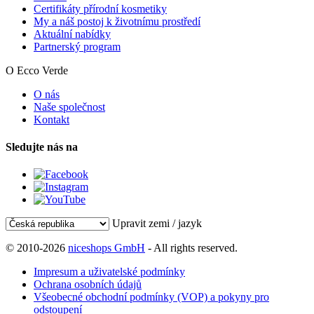
Certifikáty přírodní kosmetiky
My a náš postoj k životnímu prostředí
Aktuální nabídky
Partnerský program
O Ecco Verde
O nás
Naše společnost
Kontakt
Sledujte nás na
Upravit zemi / jazyk
© 2010-2026
niceshops GmbH
- All rights reserved.
Impresum a uživatelské podmínky
Ochrana osobních údajů
Všeobecné obchodní podmínky (VOP) a pokyny pro
odstoupení