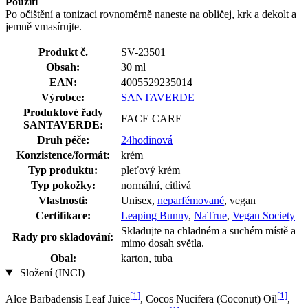
Použití
Po očištění a tonizaci rovnoměrně naneste na obličej, krk a dekolt a
jemně vmasírujte.
Produkt č.
SV-23501
Obsah:
30 ml
EAN:
4005529235014
Výrobce:
SANTAVERDE
Produktové řady
FACE CARE
SANTAVERDE:
Druh péče:
24hodinová
Konzistence/formát:
krém
Typ produktu:
pleťový krém
Typ pokožky:
normální, citlivá
Vlastnosti:
Unisex,
neparfémované
, vegan
Certifikace:
Leaping Bunny
,
NaTrue
,
Vegan Society
Skladujte na chladném a suchém místě a
Rady pro skladování:
mimo dosah světla.
Obal:
karton, tuba
Složení (INCI)
[1]
[1]
Aloe Barbadensis Leaf Juice
, Cocos Nucifera (Coconut) Oil
,