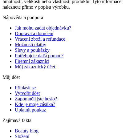
hmotnosti, velikosti nebo vlastností produktů. Tyto informace
naleznete přímo v popisu výrobku.
Nápověda a podpora
Jak mohu zadat objednávku?
Doprava a doručení
Vrácení zboží a refundace
Možnosti platby
Slevy a poukázky
Potřebujete další pomoc?
Firemní zákazníci
Můj zákaznický účet
Můj účet
Přihlásit se
Vytvořit účet
Zapomněli jste heslo?
Kde je moje zásilka?
Uplatnit poukaz
Zajímavá fakta
Beauty blog
Složení