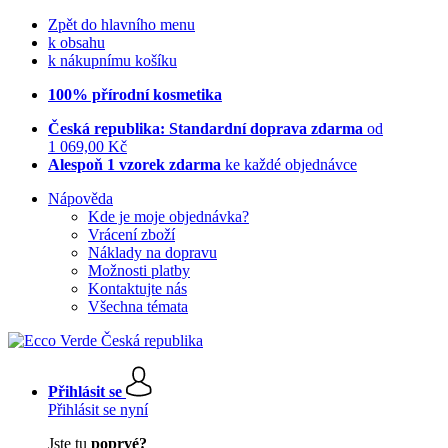
Zpět do hlavního menu
k obsahu
k nákupnímu košíku
100% přírodní kosmetika
Česká republika: Standardní doprava zdarma
od
1 069,00 Kč
Alespoň 1 vzorek zdarma
ke každé objednávce
Nápověda
Kde je moje objednávka?
Vrácení zboží
Náklady na dopravu
Možnosti platby
Kontaktujte nás
Všechna témata
Přihlásit se
Přihlásit se nyní
Jste tu
poprvé?