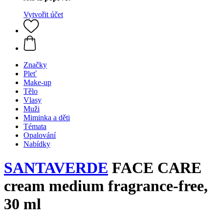
Vytvořit účet
Značky
Pleť
Make-up
Tělo
Vlasy
Muži
Miminka a děti
Témata
Opalování
Nabídky
SANTAVERDE
FACE CARE
cream medium fragrance-free,
30 ml