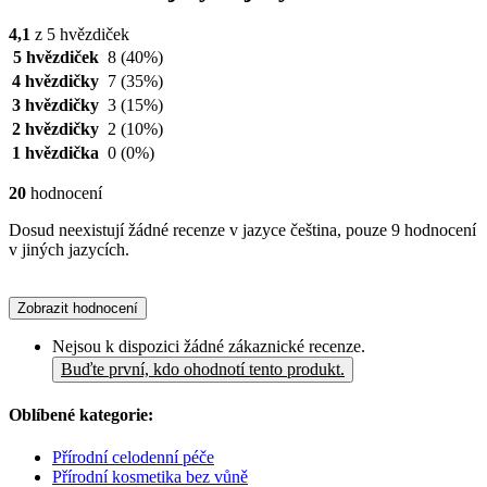
4,1
z 5 hvězdiček
5 hvězdiček
8
(40%)
4 hvězdičky
7
(35%)
3 hvězdičky
3
(15%)
2 hvězdičky
2
(10%)
1 hvězdička
0
(0%)
20
hodnocení
Dosud neexistují žádné recenze v jazyce čeština, pouze 9 hodnocení
v jiných jazycích.
Zobrazit hodnocení
Nejsou k dispozici žádné zákaznické recenze.
Buďte první, kdo ohodnotí tento produkt.
Oblíbené kategorie:
Přírodní celodenní péče
Přírodní kosmetika bez vůně