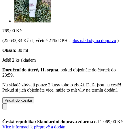
769,00 Kč
(
25 633,33 Kč / l
, včetně 21% DPH
-
plus náklady na dopravu
)
Obsah:
30 ml
Ještě 2 ks skladem
Doručení do úterý, 11. srpna
, pokud objednáte do
čtvrtek do
23:59
.
Na skladě zbývají pouze 2 kusy tohoto zboží. Další jsou na cestě!
Pokud si jich objednáte více, může to mít vliv na termín dodání.
Přidat do košíku
Česká republika: Standardní doprava zdarma
od 1 069,00 Kč
Více informací k přepravě a dodání