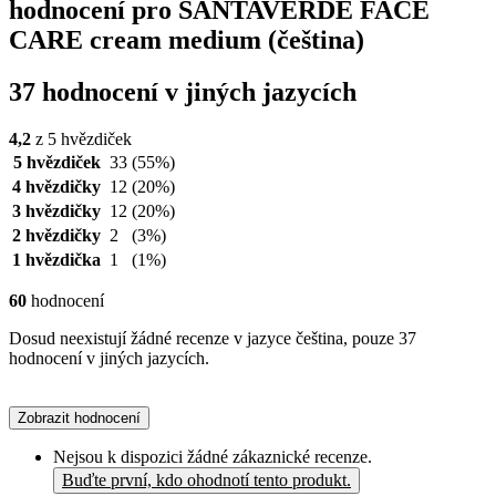
hodnocení pro SANTAVERDE FACE
CARE cream medium (čeština)
37 hodnocení v jiných jazycích
4,2
z 5 hvězdiček
5 hvězdiček
33
(55%)
4 hvězdičky
12
(20%)
3 hvězdičky
12
(20%)
2 hvězdičky
2
(3%)
1 hvězdička
1
(1%)
60
hodnocení
Dosud neexistují žádné recenze v jazyce čeština, pouze 37
hodnocení v jiných jazycích.
Zobrazit hodnocení
Nejsou k dispozici žádné zákaznické recenze.
Buďte první, kdo ohodnotí tento produkt.