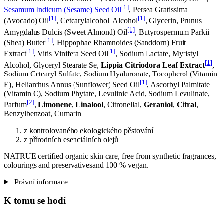
[1]
Sesamum Indicum (Sesame) Seed Oil
, Persea Gratissima
[1]
[1]
(Avocado) Oil
, Cetearylalcohol, Alcohol
, Glycerin, Prunus
[1]
Amygdalus Dulcis (Sweet Almond) Oil
, Butyrospermum Parkii
[1]
(Shea) Butter
, Hippophae Rhamnoides (Sanddorn) Fruit
[1]
[1]
Extract
, Vitis Vinifera Seed Oil
, Sodium Lactate, Myristyl
[1]
Alcohol, Glyceryl Stearate Se,
Lippia Citriodora Leaf Extract
,
Sodium Cetearyl Sulfate, Sodium Hyaluronate, Tocopherol (Vitamin
[1]
E), Helianthus Annus (Sunflower) Seed Oil
, Ascorbyl Palmitate
(Vitamin C), Sodium Phytate, Levulinic Acid, Sodium Levulinate,
[2]
Parfum
,
Limonene
,
Linalool
, Citronellal,
Geraniol
,
Citral
,
Benzylbenzoat, Cumarin
z kontrolovaného ekologického pěstování
z přírodních esenciálních olejů
NATRUE certified organic skin care, free from synthetic fragrances,
colourings and preservativesand 100 % vegan.
Právní informace
K tomu se hodí