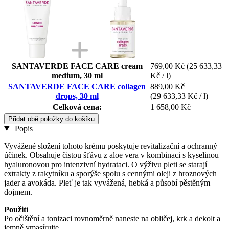
SANTAVERDE FACE CARE cream
769,00 Kč
(25 633,33
medium, 30 ml
Kč / l)
SANTAVERDE FACE CARE collagen
889,00 Kč
drops, 30 ml
(29 633,33 Kč / l)
Celková cena:
1 658,00 Kč
Přidat obě položky do košíku
Popis
Vyvážené složení tohoto krému poskytuje revitalizační a ochranný
účinek. Obsahuje čistou šťávu z aloe vera v kombinaci s kyselinou
hyaluronovou pro intenzivní hydrataci. O výživu pleti se starají
extrakty z rakytníku a sporýše spolu s cennými oleji z hroznových
jader a avokáda. Pleť je tak vyvážená, hebká a působí pěstěným
dojmem.
Použití
Po očištění a tonizaci rovnoměrně naneste na obličej, krk a dekolt a
jemně vmasírujte.