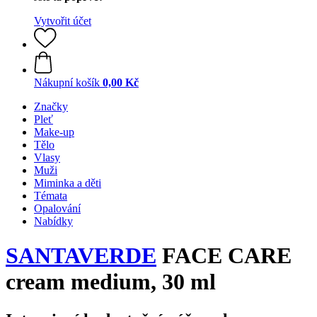
Vytvořit účet
Nákupní košík
0,00 Kč
Značky
Pleť
Make-up
Tělo
Vlasy
Muži
Miminka a děti
Témata
Opalování
Nabídky
SANTAVERDE
FACE CARE
cream medium, 30 ml