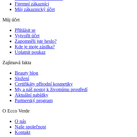
Firemní zákazníci
Můj zákaznický účet
Můj účet
Přihlásit se
Vytvořit účet
Zapomněli jste heslo?
Kde je moje zásilka?
Uplatnit poukaz
Zajímavá fakta
Beauty blog
Složení
Certifikáty přírodní kosmetiky
My a náš postoj k životnímu prostředí
Aktuální nabídky
Partnerský program
O Ecco Verde
O nás
Naše společnost
Kontakt