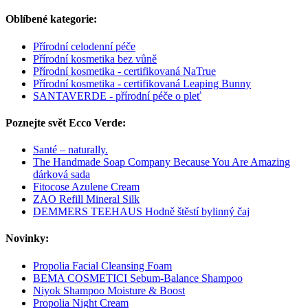
Oblíbené kategorie:
Přírodní celodenní péče
Přírodní kosmetika bez vůně
Přírodní kosmetika - certifikovaná NaTrue
Přírodní kosmetika - certifikovaná Leaping Bunny
SANTAVERDE - přírodní péče o pleť
Poznejte svět Ecco Verde:
Santé – naturally.
The Handmade Soap Company Because You Are Amazing
dárková sada
Fitocose Azulene Cream
ZAO Refill Mineral Silk
DEMMERS TEEHAUS Hodně štěstí bylinný čaj
Novinky:
Propolia Facial Cleansing Foam
BEMA COSMETICI Sebum-Balance Shampoo
Niyok Shampoo Moisture & Boost
Propolia Night Cream