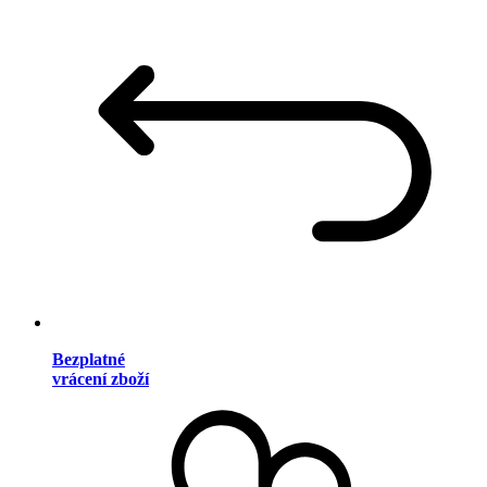
Bezplatné
vrácení zboží