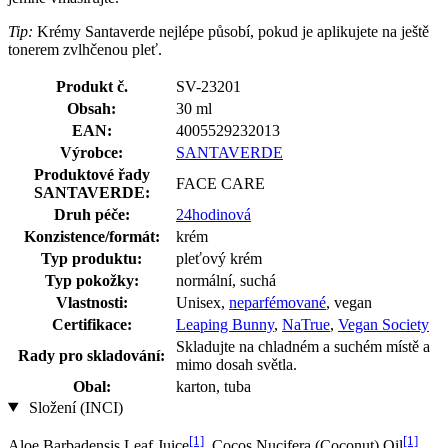
Tip:
Krémy Santaverde nejlépe působí, pokud je aplikujete na ještě
tonerem zvlhčenou pleť.
Produkt č.
SV-23201
Obsah:
30 ml
EAN:
4005529232013
Výrobce:
SANTAVERDE
Produktové řady
FACE CARE
SANTAVERDE:
Druh péče:
24hodinová
Konzistence/formát:
krém
Typ produktu:
pleťový krém
Typ pokožky:
normální, suchá
Vlastnosti:
Unisex,
neparfémované
, vegan
Certifikace:
Leaping Bunny
,
NaTrue
,
Vegan Society
Skladujte na chladném a suchém místě a
Rady pro skladování:
mimo dosah světla.
Obal:
karton, tuba
Složení (INCI)
[1]
[1]
Aloe Barbadensis Leaf Juice
, Cocos Nucifera (Coconut) Oil
,