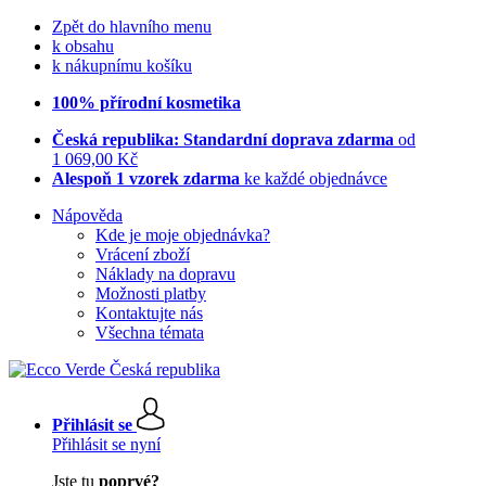
Zpět do hlavního menu
k obsahu
k nákupnímu košíku
100% přírodní kosmetika
Česká republika: Standardní doprava zdarma
od
1 069,00 Kč
Alespoň 1 vzorek zdarma
ke každé objednávce
Nápověda
Kde je moje objednávka?
Vrácení zboží
Náklady na dopravu
Možnosti platby
Kontaktujte nás
Všechna témata
Přihlásit se
Přihlásit se nyní
Jste tu
poprvé?