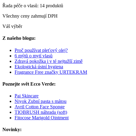
Řada péče o vlasů: 14 produktů
Všechny ceny zahrnují DPH
Váš výběr
Z našeho blogu:
Proč používat pleťový olej?
6 mýtů o mytí vlasů
Zdravá pokožka i v té nejtužší zimě
Ekologická ústní hygiena
Fragrance Free značky URTEKRAM
Poznejte svět Ecco Verde:
Pai Skincare
Niyok Zubní pasta s mátou
Avril Cotton Face Sponge
TIOBRUSH náhrada (soft)
Fitocose Marigold Ointment
Novinky: