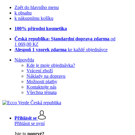
Zpět do hlavního menu
k obsahu
k nákupnímu košíku
100% přírodní kosmetika
Česká republika: Standardní doprava zdarma
od
1 069,00 Kč
Alespoň 1 vzorek zdarma
ke každé objednávce
Nápověda
Kde je moje objednávka?
Vrácení zboží
Náklady na dopravu
Možnosti platby
Kontaktujte nás
Všechna témata
Přihlásit se
Přihlásit se nyní
Jste tu
poprvé?