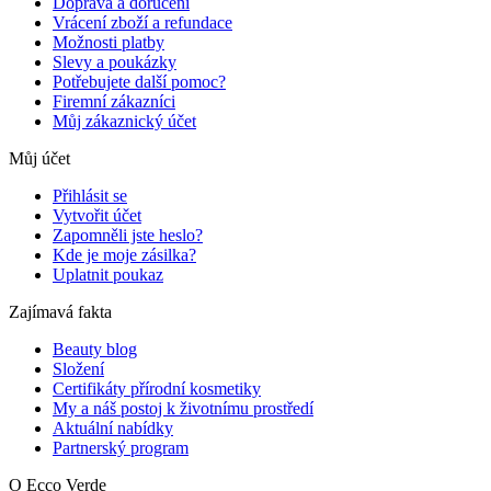
Doprava a doručení
Vrácení zboží a refundace
Možnosti platby
Slevy a poukázky
Potřebujete další pomoc?
Firemní zákazníci
Můj zákaznický účet
Můj účet
Přihlásit se
Vytvořit účet
Zapomněli jste heslo?
Kde je moje zásilka?
Uplatnit poukaz
Zajímavá fakta
Beauty blog
Složení
Certifikáty přírodní kosmetiky
My a náš postoj k životnímu prostředí
Aktuální nabídky
Partnerský program
O Ecco Verde