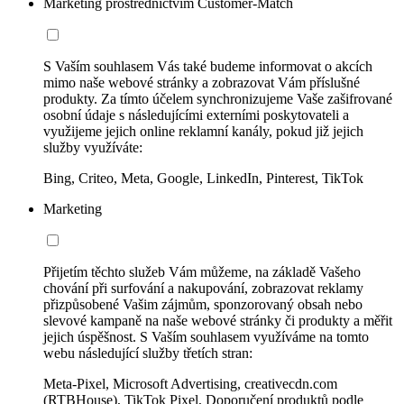
Marketing prostřednictvím Customer-Match
S Vaším souhlasem Vás také budeme informovat o akcích
mimo naše webové stránky a zobrazovat Vám příslušné
produkty. Za tímto účelem synchronizujeme Vaše zašifrované
osobní údaje s následujícími externími poskytovateli a
využijeme jejich online reklamní kanály, pokud již jejich
služby využíváte:
Bing, Criteo, Meta, Google, LinkedIn, Pinterest, TikTok
Marketing
Přijetím těchto služeb Vám můžeme, na základě Vašeho
chování při surfování a nakupování, zobrazovat reklamy
přizpůsobené Vašim zájmům, sponzorovaný obsah nebo
slevové kampaně na naše webové stránky či produkty a měřit
jejich úspěšnost. S Vaším souhlasem využíváme na tomto
webu následující služby třetích stran:
Meta-Pixel, Microsoft Advertising, creativecdn.com
(RTBHouse), TikTok Pixel, Doporučení produktů podle