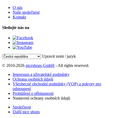
O nás
Naše společnost
Kontakt
Sledujte nás na
Upravit zemi / jazyk
© 2010-2026
niceshops GmbH
- All rights reserved.
Impresum a uživatelské podmínky
Ochrana osobních údajů
Všeobecné obchodní podmínky (VOP) a pokyny pro
odstoupení
Prohlášení o přístupnosti
Nastavení ochrany osobních údajů
Společnost
Další nice shops