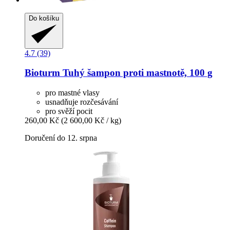
Do košíku
4.7 (39)
Bioturm
Tuhý šampon proti mastnotě, 100 g
pro mastné vlasy
usnadňuje rozčesávání
pro svěží pocit
260,00 Kč
(2 600,00 Kč / kg)
Doručení do 12. srpna