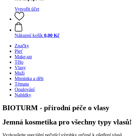
Vytvořit účet
Nákupní košík
0,00 Kč
Značky
Pleť
Make-up
Tělo
Vlasy
Muži
Miminka a děti
Témata
Opalování
Nabídky
BIOTURM - přírodní péče o vlasy
Jemná kosmetika pro všechny typy vlasů!
Vyzkoušejte speciální pečující výrobky určené k ošetření vlasů