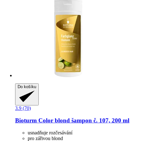
Do košíku
3.9 (70)
Bioturm
Color blond šampon č. 107, 200 ml
usnadňuje rozčesávání
pro zářivou blond