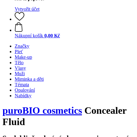
Vytvořit účet
Nákupní košík
0,00 Kč
Značky
Pleť
Make-up
Tělo
Vlasy
Muži
Miminka a děti
Témata
Opalování
Nabídky
puroBIO cosmetics
Concealer
Fluid