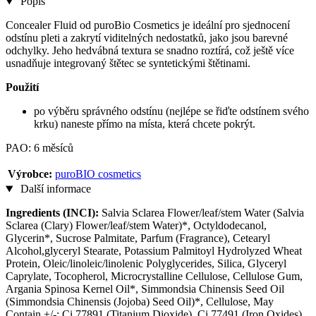
Popis
Concealer Fluid od puroBio Cosmetics je ideální pro sjednocení
odstínu pleti a zakrytí viditelných nedostatků, jako jsou barevné
odchylky. Jeho hedvábná textura se snadno roztírá, což ještě více
usnadňuje integrovaný štětec se syntetickými štětinami.
Použití
po výběru správného odstínu (nejlépe se řiďte odstínem svého
krku) naneste přímo na místa, která chcete pokrýt.
PAO: 6 měsíců
Výrobce:
puroBIO cosmetics
Další informace
Ingredients (INCI):
Salvia Sclarea Flower/leaf/stem Water (Salvia
Sclarea (Clary) Flower/leaf/stem Water)*, Octyldodecanol,
Glycerin*, Sucrose Palmitate, Parfum (Fragrance), Cetearyl
Alcohol,glyceryl Stearate, Potassium Palmitoyl Hydrolyzed Wheat
Protein, Oleic/linoleic/linolenic Polyglycerides, Silica, Glyceryl
Caprylate, Tocopherol, Microcrystalline Cellulose, Cellulose Gum,
Argania Spinosa Kernel Oil*, Simmondsia Chinensis Seed Oil
(Simmondsia Chinensis (Jojoba) Seed Oil)*, Cellulose, May
Contain +/-: Ci 77891 (Titanium Dioxide), Ci 77491 (Iron Oxides),