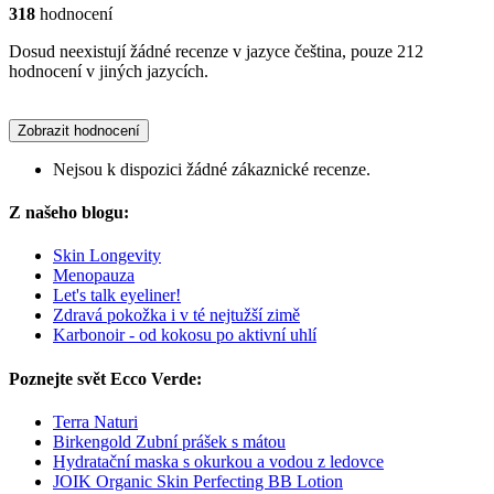
318
hodnocení
Dosud neexistují žádné recenze v jazyce čeština, pouze 212
hodnocení v jiných jazycích.
Zobrazit hodnocení
Nejsou k dispozici žádné zákaznické recenze.
Z našeho blogu:
Skin Longevity
Menopauza
Let's talk eyeliner!
Zdravá pokožka i v té nejtužší zimě
Karbonoir - od kokosu po aktivní uhlí
Poznejte svět Ecco Verde:
Terra Naturi
Birkengold Zubní prášek s mátou
Hydratační maska s okurkou a vodou z ledovce
JOIK Organic Skin Perfecting BB Lotion