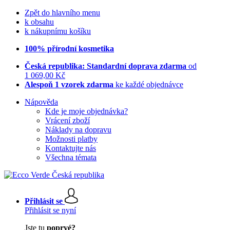
Zpět do hlavního menu
k obsahu
k nákupnímu košíku
100% přírodní kosmetika
Česká republika: Standardní doprava zdarma
od
1 069,00 Kč
Alespoň 1 vzorek zdarma
ke každé objednávce
Nápověda
Kde je moje objednávka?
Vrácení zboží
Náklady na dopravu
Možnosti platby
Kontaktujte nás
Všechna témata
Přihlásit se
Přihlásit se nyní
Jste tu
poprvé?