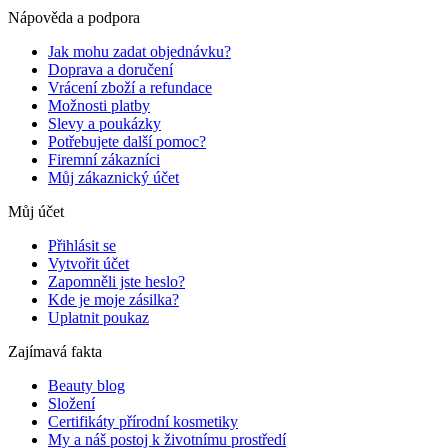
Nápověda a podpora
Jak mohu zadat objednávku?
Doprava a doručení
Vrácení zboží a refundace
Možnosti platby
Slevy a poukázky
Potřebujete další pomoc?
Firemní zákazníci
Můj zákaznický účet
Můj účet
Přihlásit se
Vytvořit účet
Zapomněli jste heslo?
Kde je moje zásilka?
Uplatnit poukaz
Zajímavá fakta
Beauty blog
Složení
Certifikáty přírodní kosmetiky
My a náš postoj k životnímu prostředí