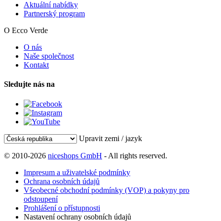
Aktuální nabídky
Partnerský program
O Ecco Verde
O nás
Naše společnost
Kontakt
Sledujte nás na
Upravit zemi / jazyk
© 2010-2026
niceshops GmbH
- All rights reserved.
Impresum a uživatelské podmínky
Ochrana osobních údajů
Všeobecné obchodní podmínky (VOP) a pokyny pro
odstoupení
Prohlášení o přístupnosti
Nastavení ochrany osobních údajů