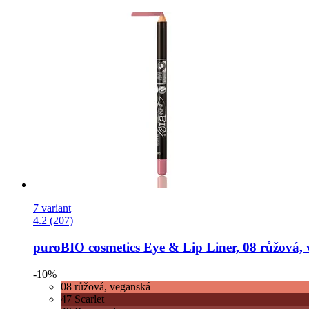
7 variant
4.2 (207)
puroBIO cosmetics
Eye & Lip Liner, 08 růžová, 
-10%
08 růžová, veganská
47 Scarlet