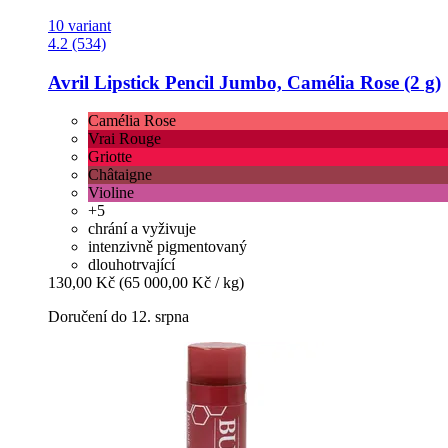
10 variant
4.2 (534)
Avril
Lipstick Pencil Jumbo, Camélia Rose (2 g)
Camélia Rose
Vrai Rouge
Griotte
Châtaigne
Violine
+5
chrání a vyživuje
intenzivně pigmentovaný
dlouhotrvající
130,00 Kč
(65 000,00 Kč / kg)
Doručení do 12. srpna