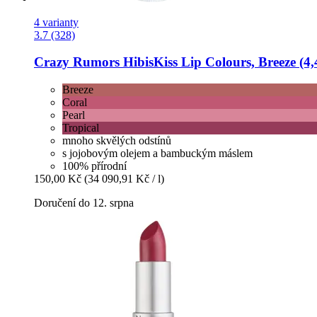
4 varianty
3.7 (328)
Crazy Rumors
HibisKiss Lip Colours, Breeze (4,
Breeze
Coral
Pearl
Tropical
mnoho skvělých odstínů
s jojobovým olejem a bambuckým máslem
100% přírodní
150,00 Kč
(34 090,91 Kč / l)
Doručení do 12. srpna