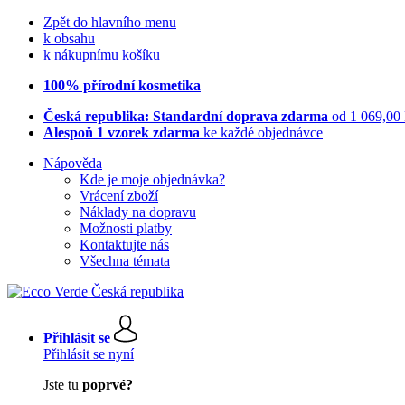
Zpět do hlavního menu
k obsahu
k nákupnímu košíku
100% přírodní kosmetika
Česká republika: Standardní doprava zdarma
od 1 069,00
Alespoň 1 vzorek zdarma
ke každé objednávce
Nápověda
Kde je moje objednávka?
Vrácení zboží
Náklady na dopravu
Možnosti platby
Kontaktujte nás
Všechna témata
Přihlásit se
Přihlásit se nyní
Jste tu
poprvé?