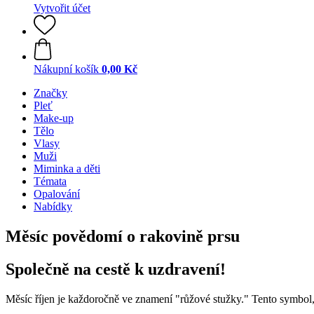
Vytvořit účet
Nákupní košík
0,00 Kč
Značky
Pleť
Make-up
Tělo
Vlasy
Muži
Miminka a děti
Témata
Opalování
Nabídky
Měsíc povědomí o rakovině prsu
Společně na cestě k uzdravení!
Měsíc říjen je každoročně ve znamení "růžové stužky." Tento symbol, 