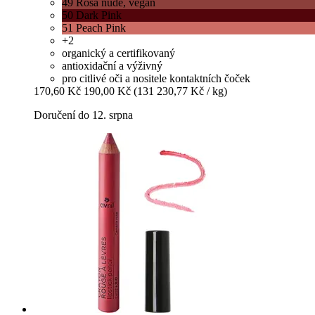
49 Rosa nude, vegan
50 Dark Pink
51 Peach Pink
+2
organický a certifikovaný
antioxidační a výživný
pro citlivé oči a nositele kontaktních čoček
170,60 Kč
190,00 Kč
(131 230,77 Kč / kg)
Doručení do 12. srpna