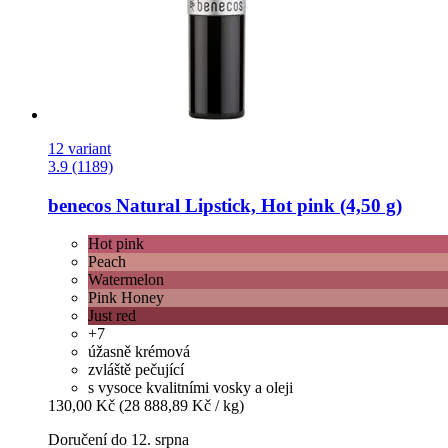
12 variant
3.9 (1189)
benecos
Natural Lipstick, Hot pink (4,50 g)
Hot pink
Peach
Watermelon
Pink Honey
Just red
+7
úžasně krémová
zvláště pečující
s vysoce kvalitními vosky a oleji
130,00 Kč
(28 888,89 Kč / kg)
Doručení do 12. srpna