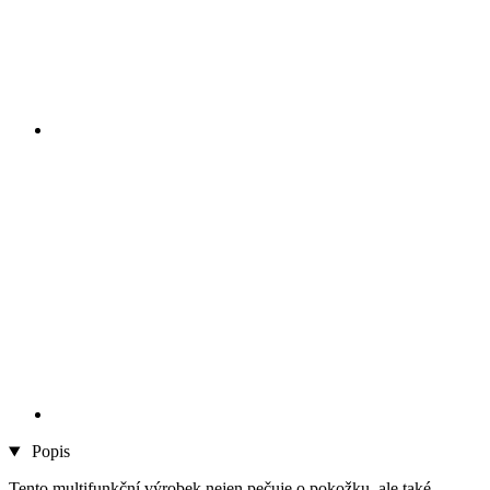
Popis
Tento multifunkční výrobek nejen pečuje o pokožku, ale také