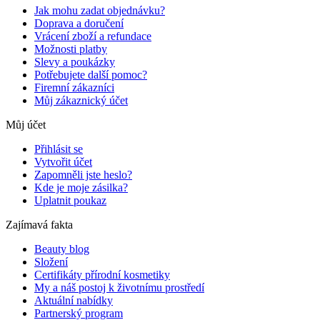
Jak mohu zadat objednávku?
Doprava a doručení
Vrácení zboží a refundace
Možnosti platby
Slevy a poukázky
Potřebujete další pomoc?
Firemní zákazníci
Můj zákaznický účet
Můj účet
Přihlásit se
Vytvořit účet
Zapomněli jste heslo?
Kde je moje zásilka?
Uplatnit poukaz
Zajímavá fakta
Beauty blog
Složení
Certifikáty přírodní kosmetiky
My a náš postoj k životnímu prostředí
Aktuální nabídky
Partnerský program