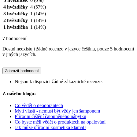
5 hvězdiček
0
(0%)
4 hvězdičky
4
(57%)
3 hvězdičky
1
(14%)
2 hvězdičky
1
(14%)
1 hvězdička
1
(14%)
7
hodnocení
Dosud neexistují žádné recenze v jazyce čeština, pouze 5 hodnocení
v jiných jazycích.
Zobrazit hodnocení
Nejsou k dispozici žádné zákaznické recenze.
Z našeho blogu:
Co vědět o deodorantech
Mytí vlasů - nemusí být vždy jen šamponem
Přírodní čištění čalouněného nábytku
Co byste měli vědět o produktech na opalování
Jak může přírodní kosmetika klamat?