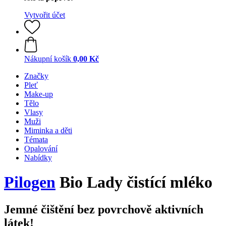
Vytvořit účet
Nákupní košík
0,00 Kč
Značky
Pleť
Make-up
Tělo
Vlasy
Muži
Miminka a děti
Témata
Opalování
Nabídky
Pilogen
Bio Lady čistící mléko
Jemné čištění bez povrchově aktivních
látek!