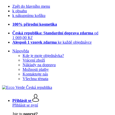
Zpět do hlavního menu
k obsahu
k nákupnímu košíku
100% přírodní kosmetika
Česká republika: Standardní doprava zdarma
od
1 069,00 Kč
Alespoň 1 vzorek zdarma
ke každé objednávce
Nápověda
Kde je moje objednávka?
Vrácení zboží
Náklady na dopravu
Možnosti platby
Kontaktujte nás
Všechna témata
Přihlásit se
Přihlásit se nyní
Jste tu
poprvé?