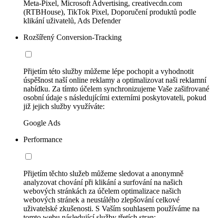
Meta-Pixel, Microsoft Advertising, creativecdn.com
(RTBHouse), TikTok Pixel, Doporučení produktů podle
klikání uživatelů, Ads Defender
Rozšířený Conversion-Tracking
Přijetím této služby můžeme lépe pochopit a vyhodnotit
úspěšnost naší online reklamy a optimalizovat naši reklamní
nabídku. Za tímto účelem synchronizujeme Vaše zašifrované
osobní údaje s následujícími externími poskytovateli, pokud
již jejich služby využíváte:
Google Ads
Performance
Přijetím těchto služeb můžeme sledovat a anonymně
analyzovat chování při klikání a surfování na našich
webových stránkách za účelem optimalizace našich
webových stránek a neustálého zlepšování celkové
uživatelské zkušenosti. S Vaším souhlasem používáme na
tomto webu následující služby třetích stran: