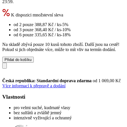
23:59
.
K dispozici množstevní sleva
od 2 pouze
388,87 Kč
/ ks
-5%
od 3 pouze
368,40 Kč
/ ks
-10%
od 6 pouze
335,65 Kč
/ ks
-18%
Na skladě zbývá pouze 10 kusů tohoto zboží. Další jsou na cestě!
Pokud si jich objednáte více, může to mít vliv na termín dodání.
Přidat do košíku
Česká republika: Standardní doprava zdarma
od 1 069,00 Kč
Více informací k přepravě a dodání
Vlastnosti
pro velmi suché, kudrnaté vlasy
bez sulfátů a zvláště jemný
intenzivně vyživující a ochranný