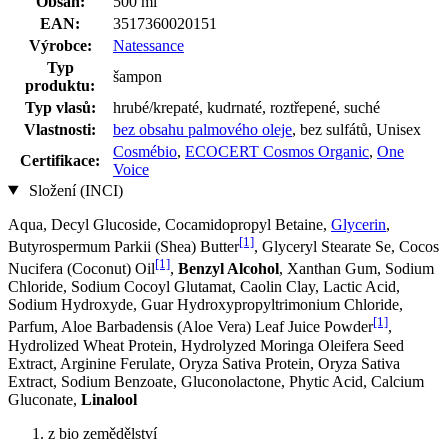
Obsah:
500 ml
EAN:
3517360020151
Výrobce:
Natessance
Typ
šampon
produktu:
Typ vlasů:
hrubé/krepaté, kudrnaté, roztřepené, suché
Vlastnosti:
bez obsahu palmového oleje
, bez sulfátů, Unisex
Cosmébio
,
ECOCERT Cosmos Organic
,
One
Certifikace:
Voice
Složení (INCI)
Aqua, Decyl Glucoside, Cocamidopropyl Betaine,
Glycerin
,
[1]
Butyrospermum Parkii (Shea) Butter
, Glyceryl Stearate Se, Cocos
[1]
Nucifera (Coconut) Oil
,
Benzyl Alcohol
, Xanthan Gum, Sodium
Chloride, Sodium Cocoyl Glutamat, Caolin Clay, Lactic Acid,
Sodium Hydroxyde, Guar Hydroxypropyltrimonium Chloride,
[1]
Parfum, Aloe Barbadensis (Aloe Vera) Leaf Juice Powder
,
Hydrolized Wheat Protein, Hydrolyzed Moringa Oleifera Seed
Extract, Arginine Ferulate, Oryza Sativa Protein, Oryza Sativa
Extract, Sodium Benzoate, Gluconolactone, Phytic Acid, Calcium
Gluconate,
Linalool
z bio zemědělství