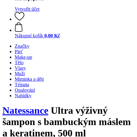
Vytvořit účet
Nákupní košík
0,00 Kč
Značky
Pleť
Make-up
Tělo
Vlasy
Muži
Miminka a děti
Témata
Opalování
Nabídky
Natessance
Ultra výživný
šampon s bambuckým máslem
a keratinem, 500 ml