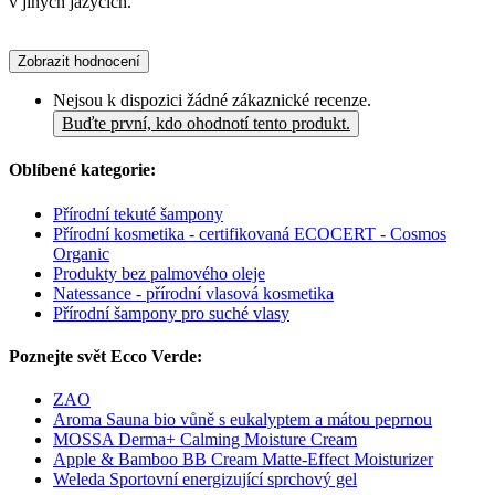
v jiných jazycích.
Zobrazit hodnocení
Nejsou k dispozici žádné zákaznické recenze.
Buďte první, kdo ohodnotí tento produkt.
Oblíbené kategorie:
Přírodní tekuté šampony
Přírodní kosmetika - certifikovaná ECOCERT - Cosmos
Organic
Produkty bez palmového oleje
Natessance - přírodní vlasová kosmetika
Přírodní šampony pro suché vlasy
Poznejte svět Ecco Verde:
ZAO
Aroma Sauna bio vůně s eukalyptem a mátou peprnou
MOSSA Derma+ Calming Moisture Cream
Apple & Bamboo BB Cream Matte-Effect Moisturizer
Weleda Sportovní energizující sprchový gel