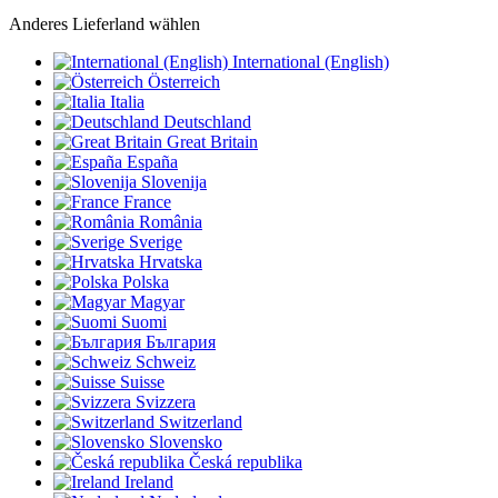
Anderes Lieferland wählen
International (English)
Österreich
Italia
Deutschland
Great Britain
España
Slovenija
France
România
Sverige
Hrvatska
Polska
Magyar
Suomi
България
Schweiz
Suisse
Svizzera
Switzerland
Slovensko
Česká republika
Ireland