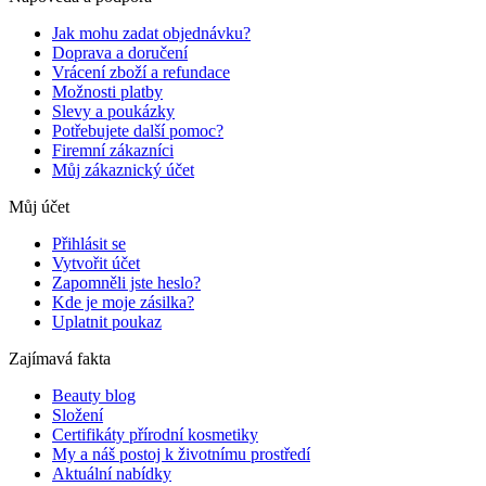
Jak mohu zadat objednávku?
Doprava a doručení
Vrácení zboží a refundace
Možnosti platby
Slevy a poukázky
Potřebujete další pomoc?
Firemní zákazníci
Můj zákaznický účet
Můj účet
Přihlásit se
Vytvořit účet
Zapomněli jste heslo?
Kde je moje zásilka?
Uplatnit poukaz
Zajímavá fakta
Beauty blog
Složení
Certifikáty přírodní kosmetiky
My a náš postoj k životnímu prostředí
Aktuální nabídky