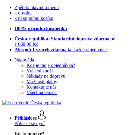
Zpět do hlavního menu
k obsahu
k nákupnímu košíku
100% přírodní kosmetika
Česká republika: Standardní doprava zdarma
od
1 069,00 Kč
Alespoň 1 vzorek zdarma
ke každé objednávce
Nápověda
Kde je moje objednávka?
Vrácení zboží
Náklady na dopravu
Možnosti platby
Kontaktujte nás
Všechna témata
Přihlásit se
Přihlásit se nyní
Jste tu
poprvé?