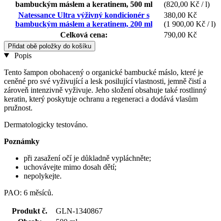
bambuckým máslem a keratinem, 500 ml
(820,00 Kč / l)
Natessance Ultra výživný kondicionér s
380,00 Kč
bambuckým máslem a keratinem, 200 ml
(1 900,00 Kč / l)
Celková cena:
790,00 Kč
Přidat obě položky do košíku
Popis
Tento šampon obohacený o organické bambucké máslo, které je
ceněné pro své vyživující a lesk posilující vlastnosti, jemně čistí a
zároveň intenzivně vyživuje. Jeho složení obsahuje také rostlinný
keratin, který poskytuje ochranu a regeneraci a dodává vlasům
pružnost.
Dermatologicky testováno.
Poznámky
při zasažení očí je důkladně vypláchněte;
uchovávejte mimo dosah dětí;
nepolykejte.
PAO: 6 měsíců.
Produkt č.
GLN-1340867