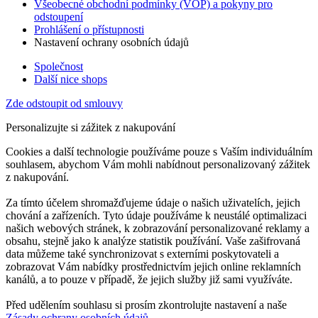
Všeobecné obchodní podmínky (VOP) a pokyny pro
odstoupení
Prohlášení o přístupnosti
Nastavení ochrany osobních údajů
Společnost
Další nice shops
Zde odstoupit od smlouvy
Personalizujte si zážitek z nakupování
Cookies a další technologie používáme pouze s Vaším individuálním
souhlasem, abychom Vám mohli nabídnout personalizovaný zážitek
z nakupování.
Za tímto účelem shromažďujeme údaje o našich uživatelích, jejich
chování a zařízeních. Tyto údaje používáme k neustálé optimalizaci
našich webových stránek, k zobrazování personalizované reklamy a
obsahu, stejně jako k analýze statistik používání. Vaše zašifrovaná
data můžeme také synchronizovat s externími poskytovateli a
zobrazovat Vám nabídky prostřednictvím jejich online reklamních
kanálů, a to pouze v případě, že jejich služby již sami využíváte.
Před udělením souhlasu si prosím zkontrolujte nastavení a naše
Zásady ochrany osobních údajů
.