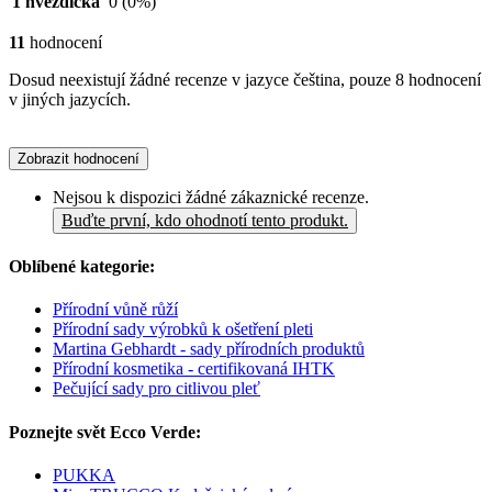
1 hvězdička
0
(0%)
11
hodnocení
Dosud neexistují žádné recenze v jazyce čeština, pouze 8 hodnocení
v jiných jazycích.
Zobrazit hodnocení
Nejsou k dispozici žádné zákaznické recenze.
Buďte první, kdo ohodnotí tento produkt.
Oblíbené kategorie:
Přírodní vůně růží
Přírodní sady výrobků k ošetření pleti
Martina Gebhardt - sady přírodních produktů
Přírodní kosmetika - certifikovaná IHTK
Pečující sady pro citlivou pleť
Poznejte svět Ecco Verde:
PUKKA