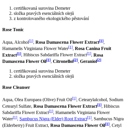
certifikovaná surovina Demeter
složka pravých esenciálních olejů
z kontrolovaného ekologického pěstování
Rose Tonic
[1]
[1]
Aqua, Alcohol
,
Rosa Damascena Flower Extract
,
[1]
Hamamelis Virginiana Flower Water
,
Rosa Canina Fruit
[1]
[1]
Extract
, Hibiscus Sabdariffa Flower Extract
,
Rosa
[1]
[2]
[2]
Damascena Flower Oil
,
Citronellol
,
Geraniol
certifikovaná surovina Demeter
složka pravých esenciálních olejů
Rose Cleanser
[1]
Aqua, Olea Europaea (Olive) Fruit Oil
, Cetearylalcohol, Sodium
[1]
Cetearyl Sulfate,
Rosa Damascena Flower Extract
, Hibiscus
[1]
Sabdariffa Flower Extract
, Hamamelis Virginiana Flower
[1]
[1]
Water
,
Sambucus Nigra (Elder) Root Extract
, Sambucus Nigra
[1]
(Elderberry) Fruit Extract,
Rosa Damascena Flower Oil
, Cetyl