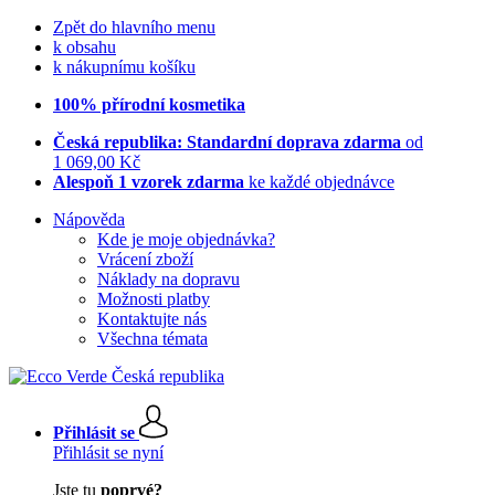
Zpět do hlavního menu
k obsahu
k nákupnímu košíku
100% přírodní kosmetika
Česká republika: Standardní doprava zdarma
od
1 069,00 Kč
Alespoň 1 vzorek zdarma
ke každé objednávce
Nápověda
Kde je moje objednávka?
Vrácení zboží
Náklady na dopravu
Možnosti platby
Kontaktujte nás
Všechna témata
Přihlásit se
Přihlásit se nyní
Jste tu
poprvé?