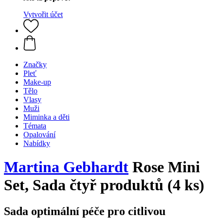
Vytvořit účet
Značky
Pleť
Make-up
Tělo
Vlasy
Muži
Miminka a děti
Témata
Opalování
Nabídky
Martina Gebhardt
Rose Mini
Set, Sada čtyř produktů (4 ks)
Sada optimální péče pro citlivou