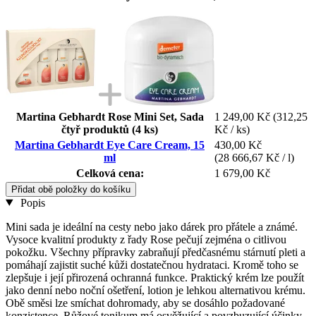
Martina Gebhardt Rose Mini Set, Sada
1 249,00 Kč
(312,25
čtyř produktů (4 ks)
Kč / ks)
Martina Gebhardt Eye Care Cream, 15
430,00 Kč
ml
(28 666,67 Kč / l)
Celková cena:
1 679,00 Kč
Přidat obě položky do košíku
Popis
Mini sada je ideální na cesty nebo jako dárek pro přátele a známé.
Vysoce kvalitní produkty z řady Rose pečují zejména o citlivou
pokožku. Všechny přípravky zabraňují předčasnému stárnutí pleti a
pomáhají zajistit suché kůži dostatečnou hydrataci. Kromě toho se
zlepšuje i její přirozená ochranná funkce. Praktický krém lze použít
jako denní nebo noční ošetření, lotion je lehkou alternativou krému.
Obě směsi lze smíchat dohromady, aby se dosáhlo požadované
konzistence. Růžové tonikum má osvěžující a povzbuzující účinky,