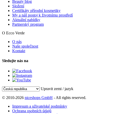
Beauty blog
Složení
Certifikáty přírodní kosmetiky
My a náš postoj k životnímu prostředí
Aktuální nabídky
Partnerský program
O Ecco Verde
O nás
Naše společnost
Kontakt
Sledujte nás na
Upravit zemi / jazyk
© 2010-2026
niceshops GmbH
- All rights reserved.
Impresum a uživatelské podmínky
Ochrana osobních údajů