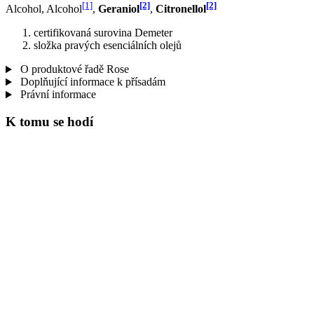
[1]
[2]
[2]
Alcohol, Alcohol
,
Geraniol
,
Citronellol
certifikovaná surovina Demeter
složka pravých esenciálních olejů
O produktové řadě Rose
Doplňující informace k přísadám
Právní informace
K tomu se hodí