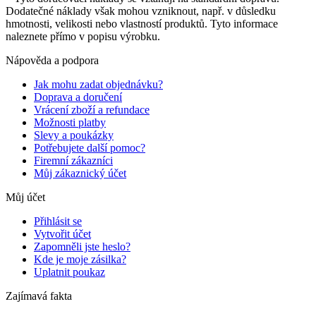
Dodatečné náklady však mohou vzniknout, např. v důsledku
hmotnosti, velikosti nebo vlastností produktů. Tyto informace
naleznete přímo v popisu výrobku.
Nápověda a podpora
Jak mohu zadat objednávku?
Doprava a doručení
Vrácení zboží a refundace
Možnosti platby
Slevy a poukázky
Potřebujete další pomoc?
Firemní zákazníci
Můj zákaznický účet
Můj účet
Přihlásit se
Vytvořit účet
Zapomněli jste heslo?
Kde je moje zásilka?
Uplatnit poukaz
Zajímavá fakta