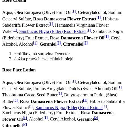
Rose Cream
[1]
Aqua, Olea Europaea (Olive) Fruit Oil
, Cetearylalcohol, Sodium
[1]
Cetearyl Sulfate,
Rosa Damascena Flower Extract
, Hibiscus
[1]
Sabdariffa Flower Extract
, Hamamelis Virginiana Flower
[1]
[1]
Water
,
Sambucus Nigra (Elder) Root Extract
, Sambucus Nigra
[1]
(Elderberry) Fruit Extract,
Rosa Damascena Flower Oil
, Cetyl
[1]
[2]
[2]
Alcohol, Alcohol
,
Geraniol
,
Citronellol
certifikovaná surovina Demeter
složka pravých esenciálních olejů
Rose Face Lotion
[1]
Aqua, Olea Europaea (Olive) Fruit Oil
, Cetearylalcohol, Sodium
[1]
Cetearyl Sulfate, Prunus Amygdalus Dulcis (Sweet Almond) Oil
,
[1]
Theobroma Cacao Seed Butter
, Butyrospermum Parkii (Shea)
[3]
[1]
Butter
,
Rosa Damascena Flower Extract
, Hibiscus Sabdariffa
[1]
[1]
Flower Extract
,
Sambucus Nigra (Elder) Root Extract
,
Sambucus Nigra (Elderberry) Fruit Extract,
Rosa Damascena
[1]
[1]
[2]
Flower Oil
, Alcohol
, Cetyl Alcohol,
Geraniol
,
[2]
Citronellol