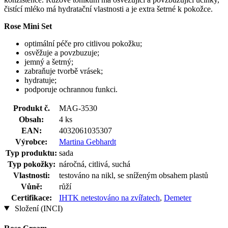
čistící mléko má hydratační vlastnosti a je extra šetrné k pokožce.
Rose Mini Set
optimální péče pro citlivou pokožku;
osvěžuje a povzbuzuje;
jemný a šetrný;
zabraňuje tvorbě vrásek;
hydratuje;
podporuje ochrannou funkci.
Produkt č.
MAG-3530
Obsah:
4 ks
EAN:
4032061035307
Výrobce:
Martina Gebhardt
Typ produktu:
sada
Typ pokožky:
náročná, citlivá, suchá
Vlastnosti:
testováno na nikl, se sníženým obsahem plastů
Vůně:
růží
Certifikace:
IHTK netestováno na zvířatech
,
Demeter
Složení (INCI)