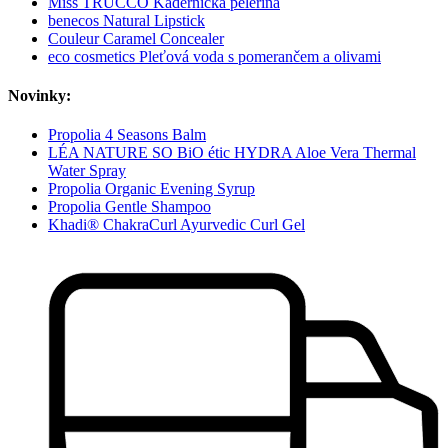
Miss TRUCCO Kadeřnická pelerína
benecos Natural Lipstick
Couleur Caramel Concealer
eco cosmetics Pleťová voda s pomerančem a olivami
Novinky:
Propolia 4 Seasons Balm
LÉA NATURE SO BiO étic HYDRA Aloe Vera Thermal
Water Spray
Propolia Organic Evening Syrup
Propolia Gentle Shampoo
Khadi® ChakraCurl Ayurvedic Curl Gel