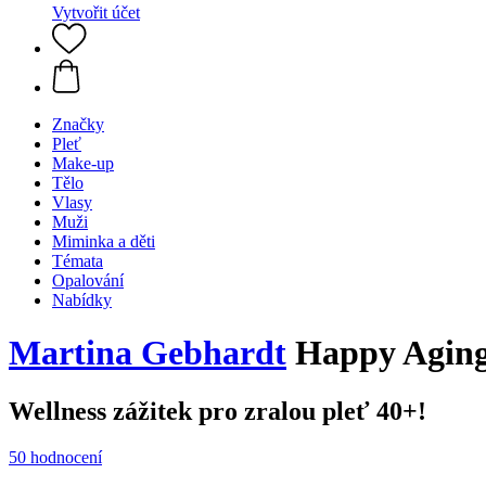
Vytvořit účet
Značky
Pleť
Make-up
Tělo
Vlasy
Muži
Miminka a děti
Témata
Opalování
Nabídky
Martina Gebhardt
Happy Aging 
Wellness zážitek pro zralou pleť 40+!
50 hodnocení