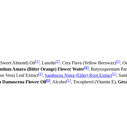
[1]
[2]
[1]
(Sweet Almond) Oil
, Lanolin
, Cera Flava (Yellow Beeswax)
, O
[1]
ntium Amara (Bitter Orange) Flower Water
, Butyrospermum Park
[1]
[1]
oe Vera) Leaf Extract
,
Sambucus Nigra (Elder) Root Extract
, Sam
[1]
[1]
a Damascena Flower Oil
, Alcohol
, Tocopherol (Vitamin E),
Gera