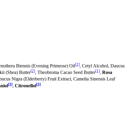
[2]
enothera Biennis (Evening Primrose) Oil
, Cetyl Alcohol, Daucus
[2]
[1]
ii (Shea) Butter
, Theobroma Cacao Seed Butter
,
Rosa
bucus Nigra (Elderberry) Fruit Extract, Camelia Sinensis Leaf
[3]
[3]
niol
,
Citronellol