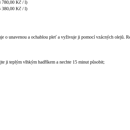
 780,00 Kč / l)
 380,00 Kč / l)
e o unavenou a ochablou pleť a vyživuje ji pomocí vzácných olejů. Rev
jte ji teplým vlhkým hadříkem a nechte 15 minut působit;