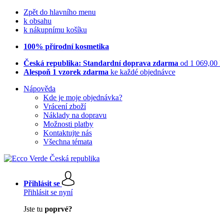
Zpět do hlavního menu
k obsahu
k nákupnímu košíku
100% přírodní kosmetika
Česká republika: Standardní doprava zdarma
od 1 069,00
Alespoň 1 vzorek zdarma
ke každé objednávce
Nápověda
Kde je moje objednávka?
Vrácení zboží
Náklady na dopravu
Možnosti platby
Kontaktujte nás
Všechna témata
Přihlásit se
Přihlásit se nyní
Jste tu
poprvé?