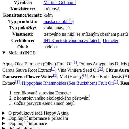
Výrobce:
Martina Gebhardt
Konzistence:
krémová
Konzistence/formát:
krém
Typ produktu:
maska na obličej
Typ pokožky:
zralá, unavená
Vlastnosti:
testováno na nikl, se sníženým obsahem plastů
Certifikace:
IHTK netestováno na zvířatech
,
Demeter
Obal:
nádoba
Složení (INCI)
[1]
Aqua, Olea Europaea (Olive) Fruit Oil
, Prunus Amygdalus Dulcis 
[1]
[2]
Carota Sativa Root Extract
, Vitis Vinifera Seed Oil
,
Citrus Aura
[1]
[1]
Damascena Flower Water
, Mel (Honey)
, Aloe Barbadensis (Al
[1]
[1]
Extract
,
Hippophae Rhamnoides (Sea Buckthorn) Fruit Oil
,
Ros
certifikovaná surovina Demeter
z kontrolovaného ekologického pěstování
složka pravých esenciálních olejů
O produktové řadě Happy Aging
Doplňující informace k přísadám
Doplňující informace
Právní informace