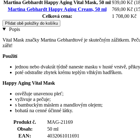
Martina Gebhardt Happy Aging Vital Mask, 50 ml
939,00 Kč
(18
Martina Gebhardt Happy Aging Cream, 50 ml
769,00 Kč
(15
Celková cena:
1 708,00 Kč
Přidat obě položky do košíku
Popis
Vital Mask značky Martina Gebhardtové je skutečným zážitkem. Pečuj
zářit!
Použití
jednou nebo dvakrát týdně naneste masku v husté vrstvě, přikry
poté odstraňte zbytek krému teplým vlhkým hadříkem.
Happy Aging Vital Mask
osvěžuje unavenou pleť;
vyživuje a pečuje;
s bambuckým máslem a mandlovým olejem;
bohatá na cenné účinné látky.
Produkt č.
MAG-21169
Obsah:
50 ml
EAN:
4032061011691