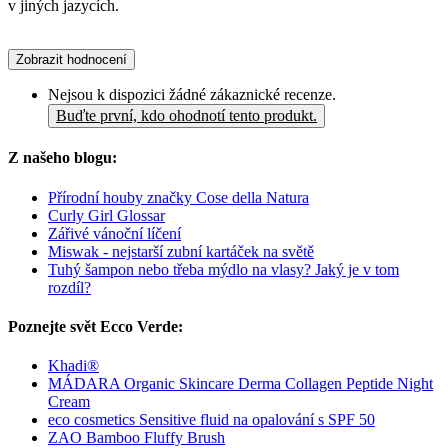
v jiných jazycích.
Zobrazit hodnocení
Nejsou k dispozici žádné zákaznické recenze.
Buďte první, kdo ohodnotí tento produkt.
Z našeho blogu:
Přírodní houby značky Cose della Natura
Curly Girl Glossar
Zářivé vánoční líčení
Miswak - nejstarší zubní kartáček na světě
Tuhý šampon nebo třeba mýdlo na vlasy? Jaký je v tom
rozdíl?
Poznejte svět Ecco Verde:
Khadi®
MÁDARA Organic Skincare Derma Collagen Peptide Night
Cream
eco cosmetics Sensitive fluid na opalování s SPF 50
ZAO Bamboo Fluffy Brush