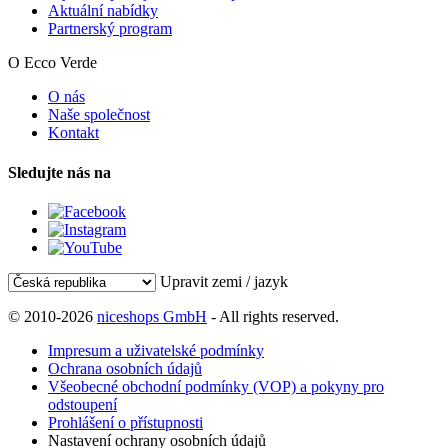
Aktuální nabídky
Partnerský program
O Ecco Verde
O nás
Naše společnost
Kontakt
Sledujte nás na
Upravit zemi / jazyk
© 2010-2026
niceshops GmbH
- All rights reserved.
Impresum a uživatelské podmínky
Ochrana osobních údajů
Všeobecné obchodní podmínky (VOP) a pokyny pro
odstoupení
Prohlášení o přístupnosti
Nastavení ochrany osobních údajů