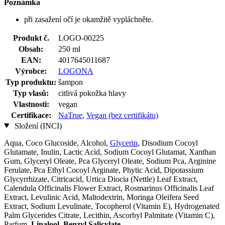
Poznámka
při zasažení očí je okamžitě vypláchněte.
Produkt č.
LOGO-00225
Obsah:
250 ml
EAN:
4017645011687
Výrobce:
LOGONA
Typ produktu:
šampon
Typ vlasů:
citlivá pokožka hlavy
Vlastnosti:
vegan
Certifikace:
NaTrue
,
Vegan (bez certifikátu)
Složení (INCI)
Aqua, Coco Glucoside, Alcohol,
Glycerin
, Disodium Cocoyl
Glutamate, Inulin, Lactic Acid, Sodium Cocoyl Glutamat, Xanthan
Gum, Glyceryl Oleate, Pca Glyceryl Oleate, Sodium Pca, Arginine
Ferulate, Pca Ethyl Cocoyl Arginate, Phytic Acid, Dipotassium
Glycyrrhizate, Citricacid, Urtica Diocia (Nettle) Leaf Extract,
Calendula Officinalis Flower Extract, Rosmarinus Officinalis Leaf
Extract, Levulinic Acid, Maltodextrin, Moringa Oleifera Seed
Extract, Sodium Levulinate, Tocopherol (Vitamin E), Hydrogenated
Palm Glycerides Citrate, Lecithin, Ascorbyl Palmitate (Vitamin C),
Parfum,
Linalool
,
Benzyl Salicylate