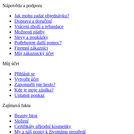
Nápověda a podpora
Jak mohu zadat objednávku?
Doprava a doručení
Vrácení zboží a refundace
Možnosti platby
Slevy a poukázky
Potřebujete další pomoc?
Firemní zákazníci
Můj zákaznický účet
Můj účet
Přihlásit se
Vytvořit účet
Zapomněli jste heslo?
Kde je moje zásilka?
Uplatnit poukaz
Zajímavá fakta
Beauty blog
Složení
Certifikáty přírodní kosmetiky
My a náš postoj k životnímu prostředí