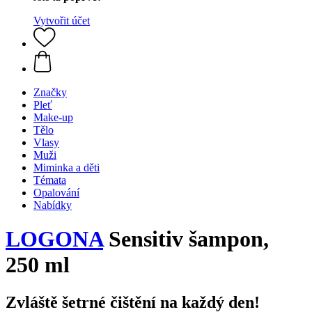
Vytvořit účet
Značky
Pleť
Make-up
Tělo
Vlasy
Muži
Miminka a děti
Témata
Opalování
Nabídky
LOGONA
Sensitiv šampon,
250 ml
Zvláště šetrné čištění na každý den!