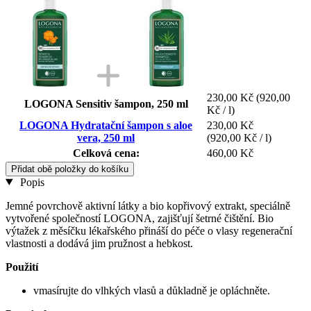
230,00 Kč
(920,00
LOGONA Sensitiv šampon, 250 ml
Kč / l)
LOGONA Hydratační šampon s aloe
230,00 Kč
vera, 250 ml
(920,00 Kč / l)
Celková cena:
460,00 Kč
Přidat obě položky do košíku
Popis
Jemné povrchově aktivní látky a bio kopřivový extrakt, speciálně
vytvořené společností LOGONA, zajišťují šetrné čištění. Bio
výtažek z měsíčku lékařského přináší do péče o vlasy regenerační
vlastnosti a dodává jim pružnost a hebkost.
Použití
vmasírujte do vlhkých vlasů a důkladně je opláchněte.