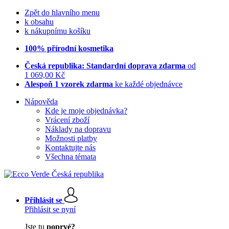
Zpět do hlavního menu
k obsahu
k nákupnímu košíku
100% přírodní kosmetika
Česká republika: Standardní doprava zdarma
od
1 069,00 Kč
Alespoň 1 vzorek zdarma
ke každé objednávce
Nápověda
Kde je moje objednávka?
Vrácení zboží
Náklady na dopravu
Možnosti platby
Kontaktujte nás
Všechna témata
Přihlásit se
Přihlásit se nyní
Jste tu
poprvé?