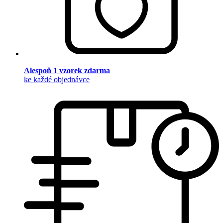
Alespoň 1 vzorek zdarma
ke každé objednávce