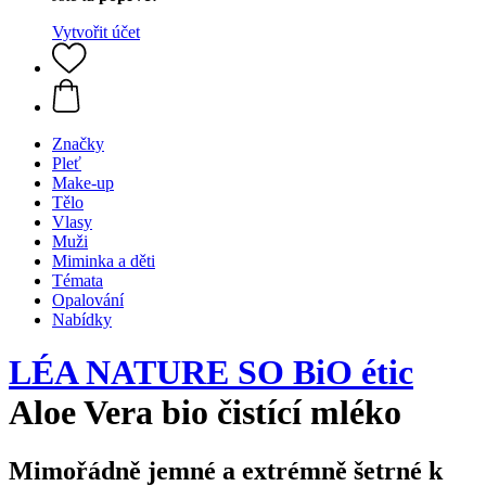
Vytvořit účet
Značky
Pleť
Make-up
Tělo
Vlasy
Muži
Miminka a děti
Témata
Opalování
Nabídky
LÉA NATURE SO BiO étic
Aloe Vera bio čistící mléko
Mimořádně jemné a extrémně šetrné k