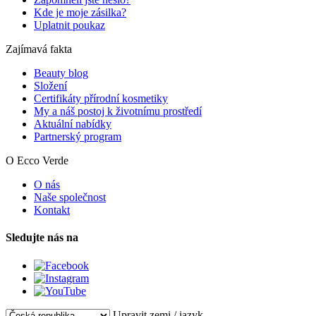
Kde je moje zásilka?
Uplatnit poukaz
Zajímavá fakta
Beauty blog
Složení
Certifikáty přírodní kosmetiky
My a náš postoj k životnímu prostředí
Aktuální nabídky
Partnerský program
O Ecco Verde
O nás
Naše společnost
Kontakt
Sledujte nás na
Upravit zemi / jazyk