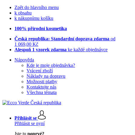
Zpět do hlavního menu
k obsahu
k nákupnímu košíku
100% přírodní kosmetika
Česká republika: Standardní doprava zdarma
od
1 069,00 Kč
Alespoň 1 vzorek zdarma
ke každé objednávce
Nápověda
Kde je moje objednávka?
Vrácení zboží
Náklady na dopravu
Možnosti platby
Kontaktujte nás
Všechna témata
Přihlásit se
Přihlásit se nyní
Jste tu
poprvé?