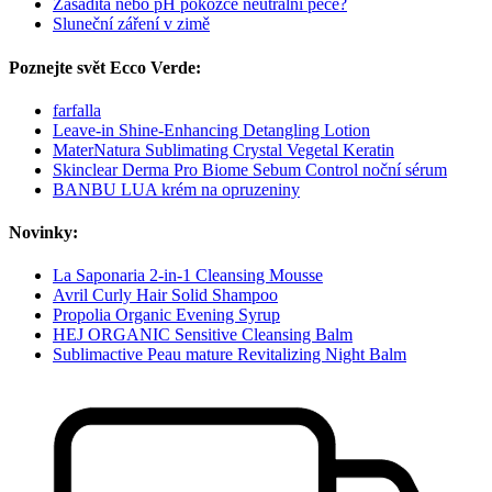
Zásaditá nebo pH pokožce neutrální péče?
Sluneční záření v zimě
Poznejte svět Ecco Verde:
farfalla
Leave-in Shine-Enhancing Detangling Lotion
MaterNatura Sublimating Crystal Vegetal Keratin
Skinclear Derma Pro Biome Sebum Control noční sérum
BANBU LUA krém na opruzeniny
Novinky:
La Saponaria 2-in-1 Cleansing Mousse
Avril Curly Hair Solid Shampoo
Propolia Organic Evening Syrup
HEJ ORGANIC Sensitive Cleansing Balm
Sublimactive Peau mature Revitalizing Night Balm