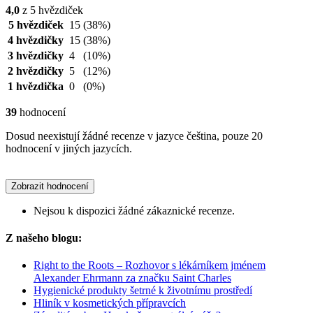
4,0
z 5 hvězdiček
5 hvězdiček
15
(38%)
4 hvězdičky
15
(38%)
3 hvězdičky
4
(10%)
2 hvězdičky
5
(12%)
1 hvězdička
0
(0%)
39
hodnocení
Dosud neexistují žádné recenze v jazyce čeština, pouze 20
hodnocení v jiných jazycích.
Zobrazit hodnocení
Nejsou k dispozici žádné zákaznické recenze.
Z našeho blogu:
Right to the Roots – Rozhovor s lékárníkem jménem
Alexander Ehrmann za značku Saint Charles
Hygienické produkty šetrné k životnímu prostředí
Hliník v kosmetických přípravcích