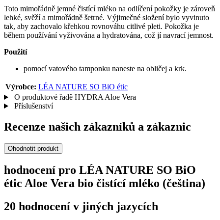
Toto mimořádně jemné čistící mléko na odlíčení pokožky je zároveň
lehké, svěží a mimořádně šetrné. Výjimečné složení bylo vyvinuto
tak, aby zachovalo křehkou rovnováhu citlivé pleti. Pokožka je
během používání vyživována a hydratována, což jí navrací jemnost.
Použití
pomocí vatového tamponku naneste na obličej a krk.
Výrobce:
LÉA NATURE SO BiO étic
O produktové řadě HYDRA Aloe Vera
Příslušenství
Recenze našich zákazníků a zákaznic
Ohodnotit produkt
hodnocení pro LÉA NATURE SO BiO
étic Aloe Vera bio čistící mléko (čeština)
20 hodnocení v jiných jazycích