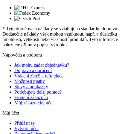
* Tyto doručovací náklady se vztahují na standardní dopravu.
Dodatečné náklady však mohou vzniknout, např. v důsledku
hmotnosti, velikosti nebo vlastností produktů. Tyto informace
naleznete přímo v popisu výrobku.
Nápověda a podpora
Jak mohu zadat objednávku?
Doprava a doručení
Vrácení zboží a refundace
Možnosti platby
Slevy a poukázky
Potřebujete další pomoc?
Firemní zákazníci
Můj zákaznický účet
Můj účet
Přihlásit se
Vytvořit účet
Zapomněli jste heslo?