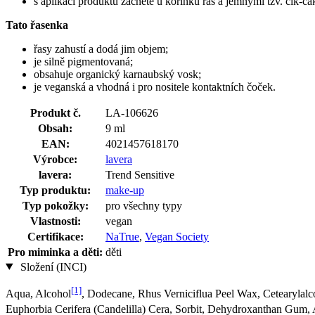
s aplikací produktu začněte u kořínků řas a jemnými tzv. cik-c
Tato řasenka
řasy zahustí a dodá jim objem;
je silně pigmentovaná;
obsahuje organický karnaubský vosk;
je veganská a vhodná i pro nositele kontaktních čoček.
Produkt č.
LA-106626
Obsah:
9 ml
EAN:
4021457618170
Výrobce:
lavera
lavera:
Trend Sensitive
Typ produktu:
make-up
Typ pokožky:
pro všechny typy
Vlastnosti:
vegan
Certifikace:
NaTrue
,
Vegan Society
Pro miminka a děti:
děti
Složení (INCI)
[1]
Aqua, Alcohol
, Dodecane, Rhus Verniciflua Peel Wax, Cetearylalc
Euphorbia Cerifera (Candelilla) Cera, Sorbit, Dehydroxanthan Gum,