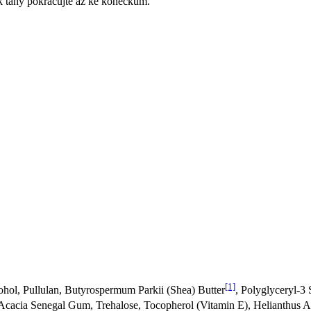
ak tahy pokračujte až ke konečkům.
[1]
ohol, Pullulan, Butyrospermum Parkii (Shea) Butter
, Polyglyceryl-3 
 Acacia Senegal Gum, Trehalose, Tocopherol (Vitamin E), Helianthus 