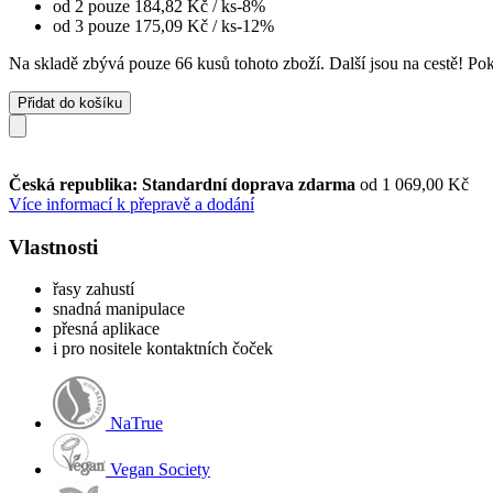
od 2 pouze
184,82 Kč
/ ks
-8%
od 3 pouze
175,09 Kč
/ ks
-12%
Na skladě zbývá pouze 66 kusů tohoto zboží. Další jsou na cestě! Poku
Přidat do košíku
Česká republika: Standardní doprava zdarma
od 1 069,00 Kč
Více informací k přepravě a dodání
Vlastnosti
řasy zahustí
snadná manipulace
přesná aplikace
i pro nositele kontaktních čoček
NaTrue
Vegan Society