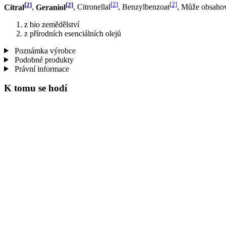
[2]
[2]
[2]
[2]
Citral
,
Geraniol
, Citronellal
, Benzylbenzoat
, Může obsahov
z bio zemědělství
z přírodních esenciálních olejů
Poznámka výrobce
Podobné produkty
Právní informace
K tomu se hodí