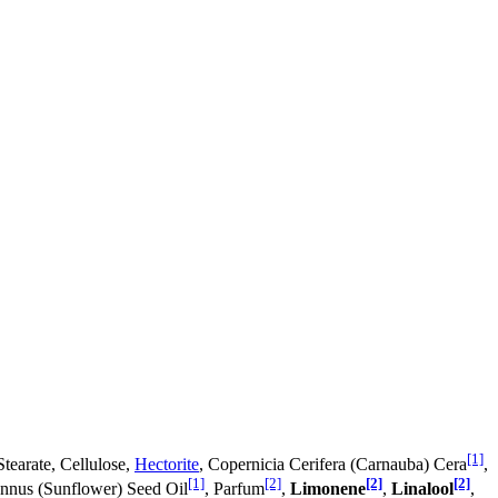
[1]
Stearate, Cellulose,
Hectorite
, Copernicia Cerifera (Carnauba) Cera
,
[1]
[2]
[2]
[2]
Annus (Sunflower) Seed Oil
, Parfum
,
Limonene
,
Linalool
,