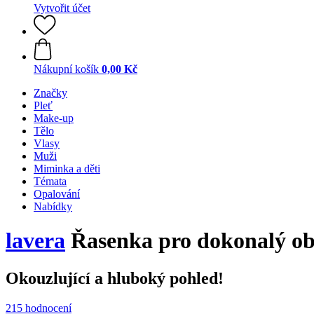
Vytvořit účet
Nákupní košík
0,00 Kč
Značky
Pleť
Make-up
Tělo
Vlasy
Muži
Miminka a děti
Témata
Opalování
Nabídky
lavera
Řasenka pro dokonalý ob
Okouzlující a hluboký pohled!
215 hodnocení