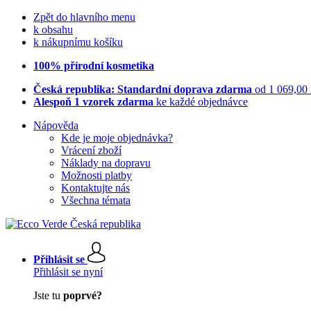
Zpět do hlavního menu
k obsahu
k nákupnímu košíku
100% přírodní kosmetika
Česká republika: Standardní doprava zdarma
od 1 069,00
Alespoň 1 vzorek zdarma
ke každé objednávce
Nápověda
Kde je moje objednávka?
Vrácení zboží
Náklady na dopravu
Možnosti platby
Kontaktujte nás
Všechna témata
Přihlásit se
Přihlásit se nyní
Jste tu
poprvé?