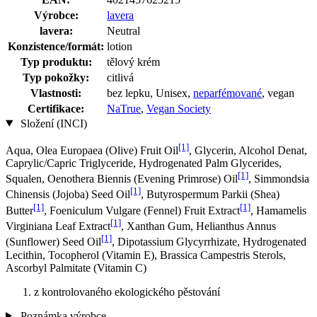
Výrobce:
lavera
lavera:
Neutral
Konzistence/formát:
lotion
Typ produktu:
tělový krém
Typ pokožky:
citlivá
Vlastnosti:
bez lepku, Unisex,
neparfémované
, vegan
Certifikace:
NaTrue
,
Vegan Society
Složení (INCI)
[1]
Aqua, Olea Europaea (Olive) Fruit Oil
, Glycerin, Alcohol Denat,
Caprylic/Capric Triglyceride, Hydrogenated Palm Glycerides,
[1]
Squalen, Oenothera Biennis (Evening Primrose) Oil
, Simmondsia
[1]
Chinensis (Jojoba) Seed Oil
, Butyrospermum Parkii (Shea)
[1]
[1]
Butter
, Foeniculum Vulgare (Fennel) Fruit Extract
, Hamamelis
[1]
Virginiana Leaf Extract
, Xanthan Gum, Helianthus Annus
[1]
(Sunflower) Seed Oil
, Dipotassium Glycyrrhizate, Hydrogenated
Lecithin, Tocopherol (Vitamin E), Brassica Campestris Sterols,
Ascorbyl Palmitate (Vitamin C)
z kontrolovaného ekologického pěstování
Poznámka výrobce