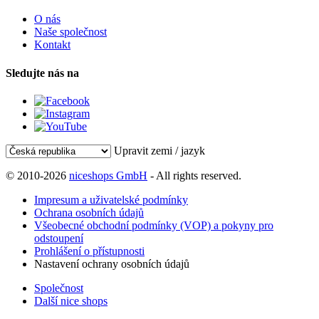
O nás
Naše společnost
Kontakt
Sledujte nás na
Upravit zemi / jazyk
© 2010-2026
niceshops GmbH
- All rights reserved.
Impresum a uživatelské podmínky
Ochrana osobních údajů
Všeobecné obchodní podmínky (VOP) a pokyny pro
odstoupení
Prohlášení o přístupnosti
Nastavení ochrany osobních údajů
Společnost
Další nice shops