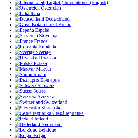
International (English)
Österreich
Italia
Deutschland
Great Britain
España
Slovenija
France
România
Sverige
Hrvatska
Polska
Magyar
Suomi
България
Schweiz
Suisse
Svizzera
Switzerland
Slovensko
Česká republika
Ireland
Nederland
Belgique
België