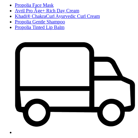
Propolia Face Mask
Avril Pro Âge+ Rich Day Cream
Khadi® ChakraCurl Ayurvedic Curl Cream
Propolia Gentle Shampoo
Propolia Tinted Lip Balm