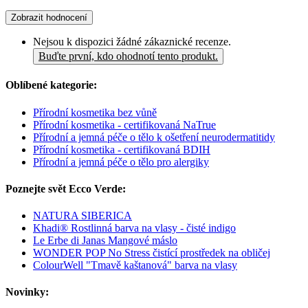
Zobrazit hodnocení
Nejsou k dispozici žádné zákaznické recenze.
Buďte první, kdo ohodnotí tento produkt.
Oblíbené kategorie:
Přírodní kosmetika bez vůně
Přírodní kosmetika - certifikovaná NaTrue
Přírodní a jemná péče o tělo k ošetření neurodermatitidy
Přírodní kosmetika - certifikovaná BDIH
Přírodní a jemná péče o tělo pro alergiky
Poznejte svět Ecco Verde:
NATURA SIBERICA
Khadi® Rostlinná barva na vlasy - čisté indigo
Le Erbe di Janas Mangové máslo
WONDER POP No Stress čistící prostředek na obličej
ColourWell "Tmavě kaštanová" barva na vlasy
Novinky: