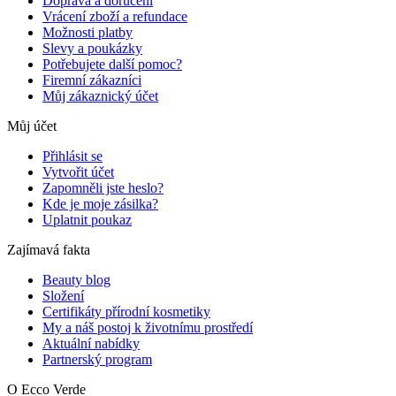
Doprava a doručení
Vrácení zboží a refundace
Možnosti platby
Slevy a poukázky
Potřebujete další pomoc?
Firemní zákazníci
Můj zákaznický účet
Můj účet
Přihlásit se
Vytvořit účet
Zapomněli jste heslo?
Kde je moje zásilka?
Uplatnit poukaz
Zajímavá fakta
Beauty blog
Složení
Certifikáty přírodní kosmetiky
My a náš postoj k životnímu prostředí
Aktuální nabídky
Partnerský program
O Ecco Verde