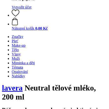
Vytvořit účet
Nákupní košík
0,00 Kč
Značky
Pleť
Make-up
Tělo
Vlasy
Muži
Miminka a děti
Témata
Opalování
Nabídky
lavera
Neutral tělové mléko,
200 ml