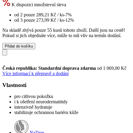
K dispozici množstevní sleva
od 2 pouze
289,21 Kč
/ ks
-7%
od 3 pouze
273,99 Kč
/ ks
-12%
Na skladě zbývá pouze 55 kusů tohoto zboží. Další jsou na cestě!
Pokud si jich objednáte více, může to mít vliv na termín dodání.
Přidat do košíku
Česká republika: Standardní doprava zdarma
od 1 069,00 Kč
Více informací k přepravě a dodání
Vlastnosti
pro citlivou pokožku
i k ošetření neurodermatitidy
intenzivně hydratuje
stabilizuje ochrannou bariéru kůže
NaTrue