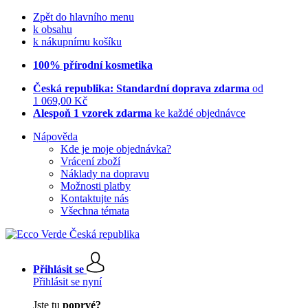
Zpět do hlavního menu
k obsahu
k nákupnímu košíku
100% přírodní kosmetika
Česká republika: Standardní doprava zdarma
od
1 069,00 Kč
Alespoň 1 vzorek zdarma
ke každé objednávce
Nápověda
Kde je moje objednávka?
Vrácení zboží
Náklady na dopravu
Možnosti platby
Kontaktujte nás
Všechna témata
Přihlásit se
Přihlásit se nyní
Jste tu
poprvé?