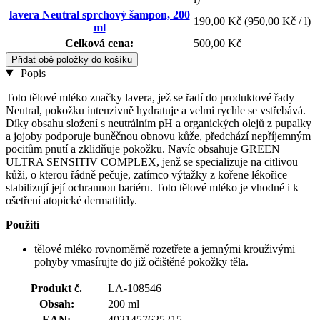
lavera Neutral sprchový šampon, 200
190,00 Kč
(950,00 Kč / l)
ml
Celková cena:
500,00 Kč
Přidat obě položky do košíku
Popis
Toto tělové mléko značky lavera, jež se řadí do produktové řady
Neutral, pokožku intenzivně hydratuje a velmi rychle se vstřebává.
Díky obsahu složení s neutrálním pH a organických olejů z pupalky
a jojoby podporuje buněčnou obnovu kůže, předchází nepříjemným
pocitům pnutí a zklidňuje pokožku. Navíc obsahuje GREEN
ULTRA SENSITIV COMPLEX, jenž se specializuje na citlivou
kůži, o kterou řádně pečuje, zatímco výtažky z kořene lékořice
stabilizují její ochrannou bariéru. Toto tělové mléko je vhodné i k
ošetření atopické dermatitidy.
Použití
tělové mléko rovnoměrně rozetřete a jemnými krouživými
pohyby vmasírujte do již očištěné pokožky těla.
Produkt č.
LA-108546
Obsah:
200 ml
EAN:
4021457625215