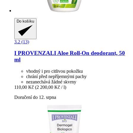
Do košíku
3.2 (13)
I PROVENZALI
Aloe Roll-​On deodorant, 50
ml
vhodný i pro citlivou pokožku
chrání před nepříjemnými pachy
nezanechává žádné skvrny
110,00 Kč
(2 200,00 Kč / l)
Doručení do 12. srpna