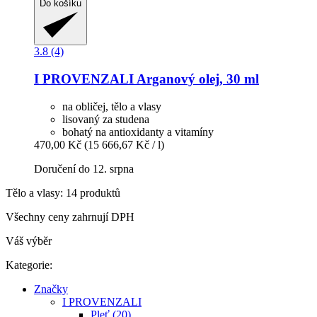
Do košíku
3.8 (4)
I PROVENZALI
Arganový olej, 30 ml
na obličej, tělo a vlasy
lisovaný za studena
bohatý na antioxidanty a vitamíny
470,00 Kč
(15 666,67 Kč / l)
Doručení do 12. srpna
Tělo a vlasy: 14 produktů
Všechny ceny zahrnují DPH
Váš výběr
Kategorie:
Značky
I PROVENZALI
Pleť (20)