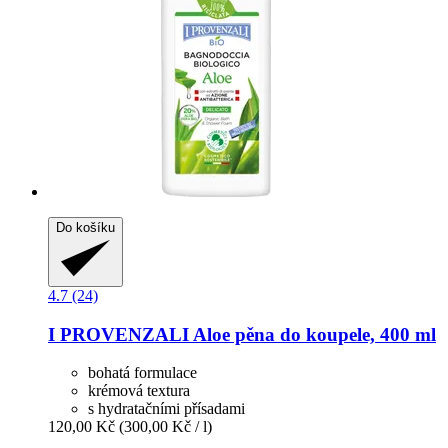
Do košíku
4.7 (24)
I PROVENZALI
Aloe pěna do koupele, 400 ml
bohatá formulace
krémová textura
s hydratačními přísadami
120,00 Kč
(300,00 Kč / l)