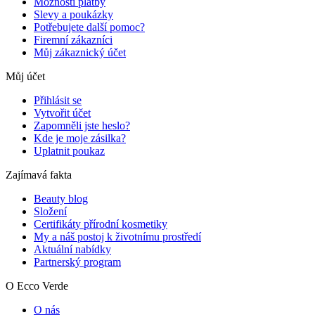
Možnosti platby
Slevy a poukázky
Potřebujete další pomoc?
Firemní zákazníci
Můj zákaznický účet
Můj účet
Přihlásit se
Vytvořit účet
Zapomněli jste heslo?
Kde je moje zásilka?
Uplatnit poukaz
Zajímavá fakta
Beauty blog
Složení
Certifikáty přírodní kosmetiky
My a náš postoj k životnímu prostředí
Aktuální nabídky
Partnerský program
O Ecco Verde
O nás