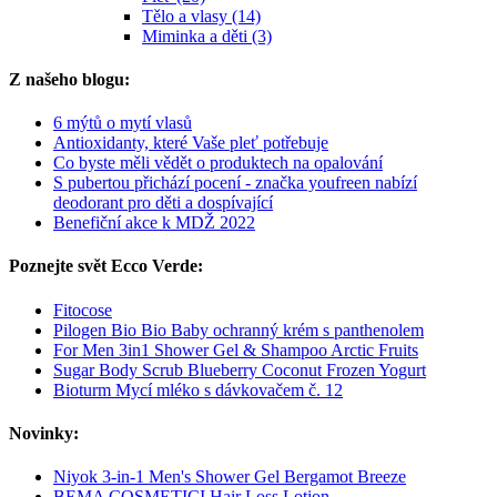
Tělo a vlasy (14)
Miminka a děti (3)
Z našeho blogu:
6 mýtů o mytí vlasů
Antioxidanty, které Vaše pleť potřebuje
Co byste měli vědět o produktech na opalování
S pubertou přichází pocení - značka youfreen nabízí
deodorant pro děti a dospívající
Benefiční akce k MDŽ 2022
Poznejte svět Ecco Verde:
Fitocose
Pilogen Bio Bio Baby ochranný krém s panthenolem
For Men 3in1 Shower Gel & Shampoo Arctic Fruits
Sugar Body Scrub Blueberry Coconut Frozen Yogurt
Bioturm Mycí mléko s dávkovačem č. 12
Novinky:
Niyok 3-in-1 Men's Shower Gel Bergamot Breeze
BEMA COSMETICI Hair Loss Lotion