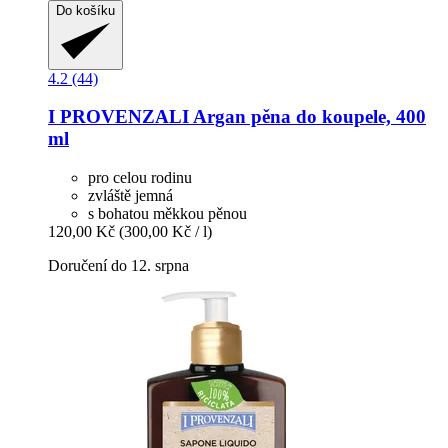
Do košíku
4.2 (44)
I PROVENZALI
Argan pěna do koupele, 400
ml
pro celou rodinu
zvláště jemná
s bohatou měkkou pěnou
120,00 Kč
(300,00 Kč / l)
Doručení do 12. srpna