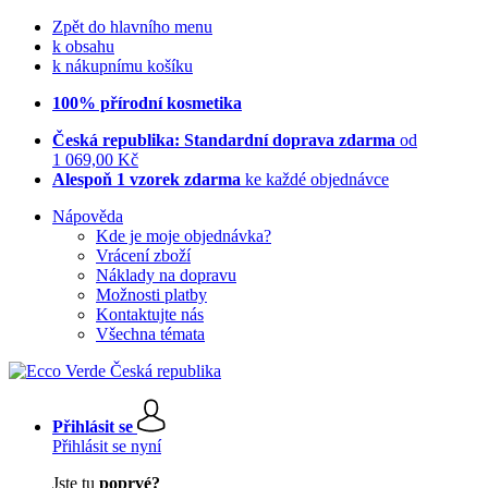
Zpět do hlavního menu
k obsahu
k nákupnímu košíku
100% přírodní kosmetika
Česká republika: Standardní doprava zdarma
od
1 069,00 Kč
Alespoň 1 vzorek zdarma
ke každé objednávce
Nápověda
Kde je moje objednávka?
Vrácení zboží
Náklady na dopravu
Možnosti platby
Kontaktujte nás
Všechna témata
Přihlásit se
Přihlásit se nyní
Jste tu
poprvé?