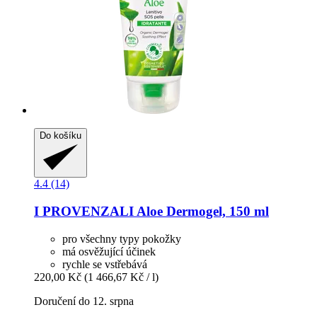
Do košíku
4.4 (14)
I PROVENZALI
Aloe Dermogel, 150 ml
pro všechny typy pokožky
má osvěžující účinek
rychle se vstřebává
220,00 Kč
(1 466,67 Kč / l)
Doručení do 12. srpna