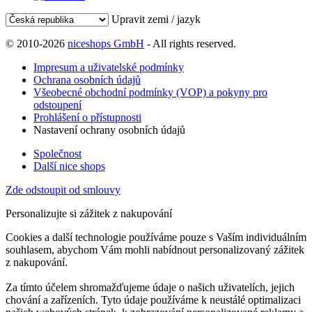
Upravit zemi / jazyk
© 2010-2026
niceshops GmbH
- All rights reserved.
Impresum a uživatelské podmínky
Ochrana osobních údajů
Všeobecné obchodní podmínky (VOP) a pokyny pro
odstoupení
Prohlášení o přístupnosti
Nastavení ochrany osobních údajů
Společnost
Další nice shops
Zde odstoupit od smlouvy
Personalizujte si zážitek z nakupování
Cookies a další technologie používáme pouze s Vaším individuálním
souhlasem, abychom Vám mohli nabídnout personalizovaný zážitek
z nakupování.
Za tímto účelem shromažďujeme údaje o našich uživatelích, jejich
chování a zařízeních. Tyto údaje používáme k neustálé optimalizaci