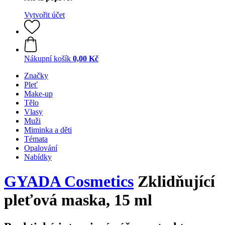
Vytvořit účet
Nákupní košík
0,00 Kč
Značky
Pleť
Make-up
Tělo
Vlasy
Muži
Miminka a děti
Témata
Opalování
Nabídky
GYADA Cosmetics
Zklidňující
pleťová maska, 15 ml