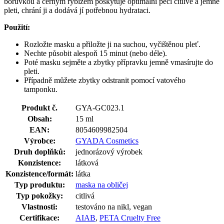
borůvkou a černým rybízem poskytuje optimální péči citlivé a jemné
pleti, chrání ji a dodává jí potřebnou hydrataci.
Použití:
Rozložte masku a přiložte ji na suchou, vyčištěnou pleť.
Nechte působit alespoň 15 minut (nebo déle).
Poté masku sejměte a zbytky přípravku jemně vmasírujte do
pleti.
Případně můžete zbytky odstranit pomocí vatového
tamponku.
Produkt č.
GYA-GC023.1
Obsah:
15 ml
EAN:
8054609982504
Výrobce:
GYADA Cosmetics
Druh doplňků:
jednorázový výrobek
Konzistence:
látková
Konzistence/formát:
látka
Typ produktu:
maska na obličej
Typ pokožky:
citlivá
Vlastnosti:
testováno na nikl, vegan
Certifikace:
AIAB
,
PETA Cruelty Free