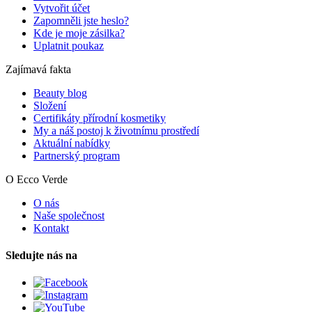
Vytvořit účet
Zapomněli jste heslo?
Kde je moje zásilka?
Uplatnit poukaz
Zajímavá fakta
Beauty blog
Složení
Certifikáty přírodní kosmetiky
My a náš postoj k životnímu prostředí
Aktuální nabídky
Partnerský program
O Ecco Verde
O nás
Naše společnost
Kontakt
Sledujte nás na