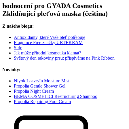
hodnocení pro GYADA Cosmetics
Zklidňující pleťová maska (čeština)
Z našeho blogu:
Antioxidanty, které Vaše pleť potřebuje
Fragrance Free značky URTEKRAM
Strie
Jak může přírodní kosmetika klamat?
Světový den rakoviny prsu: přispíváme na Pink Ribbon
Novinky:
Niyok Leave-In Moisture Mist
Propolia Gentle Shower Gel
Propolia Night Cream
BEMA COSMETICI Restructuring Shampoo
Propolia Repairing Foot Cream