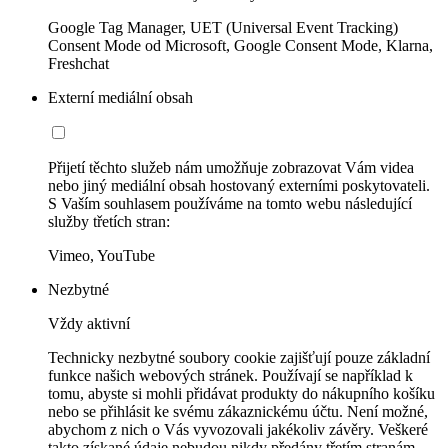
Google Tag Manager, UET (Universal Event Tracking)
Consent Mode od Microsoft, Google Consent Mode, Klarna,
Freshchat
Externí mediální obsah
Přijetí těchto služeb nám umožňuje zobrazovat Vám videa
nebo jiný mediální obsah hostovaný externími poskytovateli.
S Vaším souhlasem používáme na tomto webu následující
služby třetích stran:
Vimeo, YouTube
Nezbytné
Vždy aktivní
Technicky nezbytné soubory cookie zajišťují pouze základní
funkce našich webových stránek. Používají se například k
tomu, abyste si mohli přidávat produkty do nákupního košíku
nebo se přihlásit ke svému zákaznickému účtu. Není možné,
abychom z nich o Vás vyvozovali jakékoliv závěry. Veškeré
takto získané údaje nebudou nikdy předány třetím stranám.