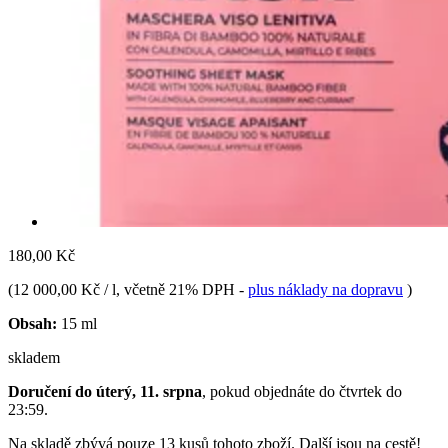
180,00 Kč
(
12 000,00 Kč / l
, včetně 21% DPH
-
plus náklady na dopravu
)
Obsah:
15 ml
skladem
Doručení do úterý, 11. srpna
, pokud objednáte do
čtvrtek do
23:59
.
Na skladě zbývá pouze 13 kusů tohoto zboží. Další jsou na cestě!