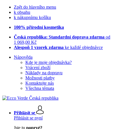
Zpět do hlavního menu
k obsahu
k nákupnímu košíku
100% přírodní kosmetika
Česká republika: Standardní doprava zdarma
od
1 069,00 Kč
Alespoň 1 vzorek zdarma
ke každé objednávce
Nápověda
Kde je moje objednávka?
Vrácení zboží
Náklady na dopravu
Možnosti platby
Kontaktujte nás
Všechna témata
Přihlásit se
Přihlásit se nyní
Jste tu
poprvé?