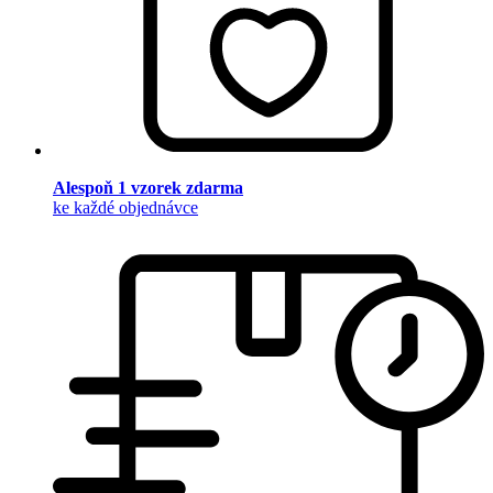
Alespoň 1 vzorek zdarma
ke každé objednávce