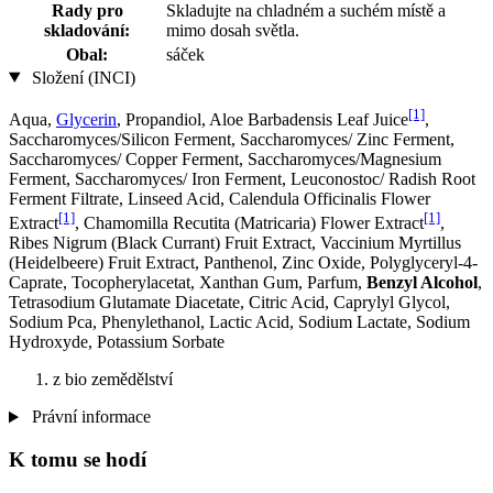
Rady pro
Skladujte na chladném a suchém místě a
skladování:
mimo dosah světla.
Obal:
sáček
Složení (INCI)
[1]
Aqua,
Glycerin
, Propandiol, Aloe Barbadensis Leaf Juice
,
Saccharomyces/Silicon Ferment, Saccharomyces/ Zinc Ferment,
Saccharomyces/ Copper Ferment, Saccharomyces/Magnesium
Ferment, Saccharomyces/ Iron Ferment, Leuconostoc/ Radish Root
Ferment Filtrate, Linseed Acid, Calendula Officinalis Flower
[1]
[1]
Extract
, Chamomilla Recutita (Matricaria) Flower Extract
,
Ribes Nigrum (Black Currant) Fruit Extract, Vaccinium Myrtillus
(Heidelbeere) Fruit Extract, Panthenol, Zinc Oxide, Polyglyceryl-4-
Caprate, Tocopherylacetat, Xanthan Gum, Parfum,
Benzyl Alcohol
,
Tetrasodium Glutamate Diacetate, Citric Acid, Caprylyl Glycol,
Sodium Pca, Phenylethanol, Lactic Acid, Sodium Lactate, Sodium
Hydroxyde, Potassium Sorbate
z bio zemědělství
Právní informace
K tomu se hodí