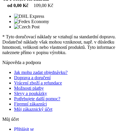
od 0,00 Kč
109,00 Kč
* Tyto doručovací náklady se vztahují na standardní dopravu.
Dodatečné náklady však mohou vzniknout, např. v důsledku
hmotnosti, velikosti nebo vlastností produktů. Tyto informace
naleznete přímo v popisu výrobku.
Nápověda a podpora
Jak mohu zadat objednávku?
Doprava a doručení
Vrácení zboží a refundace
Možnosti platby
Slevy a poukázky
Potřebujete další pomoc?
Firemní zákazníci
Můj zákaznický účet
Můj účet
Přihlásit se