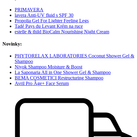
PRIMAVERA
lavera Anti-UV fluid s SPF 30
Propolia Gel For Lighter Feeling Legs
Tadé Pays du Levant Krém na ruce
estelle & thild BioCalm Nourishing Night Cream
Novinky:
PHYTORELAX LABORATORIES Coconut Shower Gel &
Shampoo
Niyok Shampoo Moisture & Boost
La Saponaria All in One Shower Gel & Shampoo
BEMA COSMETICI Restructuring Shampoo
Avril Pro Âge+ Face Serum