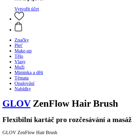
Vytvořit účet
Značky
Pleť
Make-up
Tělo
Vlasy
Muži
Miminka a děti
Témata
Opalování
Nabídky
GLOV
ZenFlow Hair Brush
Flexibilní kartáč pro rozčesávání a masáž
GLOV ZenFlow Hair Brush