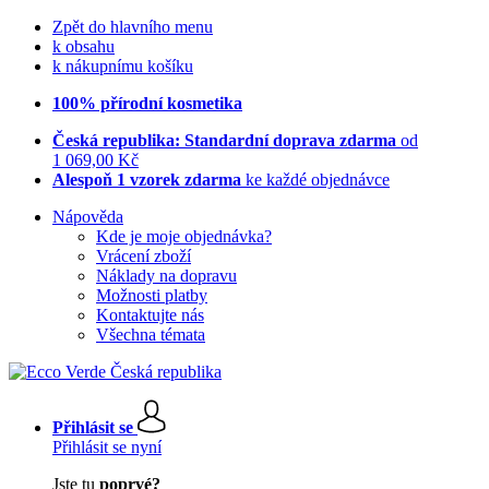
Zpět do hlavního menu
k obsahu
k nákupnímu košíku
100% přírodní kosmetika
Česká republika: Standardní doprava zdarma
od
1 069,00 Kč
Alespoň 1 vzorek zdarma
ke každé objednávce
Nápověda
Kde je moje objednávka?
Vrácení zboží
Náklady na dopravu
Možnosti platby
Kontaktujte nás
Všechna témata
Přihlásit se
Přihlásit se nyní
Jste tu
poprvé?