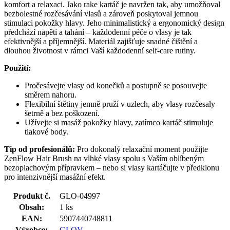
komfort a relaxaci. Jako rake kartáč je navržen tak, aby umožňoval
bezbolestné rozčesávání vlasů a zároveň poskytoval jemnou
stimulaci pokožky hlavy. Jeho minimalistický a ergonomický design
předchází napětí a tahání – každodenní péče o vlasy je tak
efektivnější a příjemnější. Materiál zajišťuje snadné čištění a
dlouhou životnost v rámci Vaší každodenní self-care rutiny.
Použití:
Pročesávejte vlasy od konečků a postupně se posouvejte
směrem nahoru.
Flexibilní štětiny jemně pruží v uzlech, aby vlasy rozčesaly
šetrně a bez poškození.
Užívejte si masáž pokožky hlavy, zatímco kartáč stimuluje
tlakové body.
Tip od profesionálů:
Pro dokonalý relaxační moment použijte
ZenFlow Hair Brush na vlhké vlasy spolu s Vaším oblíbeným
bezoplachovým přípravkem – nebo si vlasy kartáčujte v předklonu
pro intenzivnější masážní efekt.
Produkt č.
GLO-04997
Obsah:
1 ks
EAN:
5907440748811
Výrobce:
GLOV