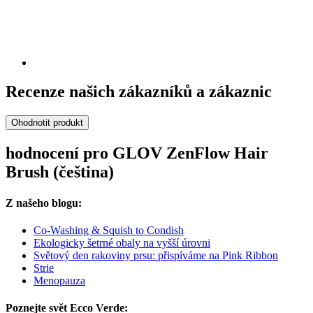
Recenze našich zákazníků a zákaznic
Ohodnotit produkt
hodnocení pro GLOV ZenFlow Hair
Brush (čeština)
Z našeho blogu:
Co-Washing & Squish to Condish
Ekologicky šetrné obaly na vyšší úrovni
Světový den rakoviny prsu: přispíváme na Pink Ribbon
Strie
Menopauza
Poznejte svět Ecco Verde: