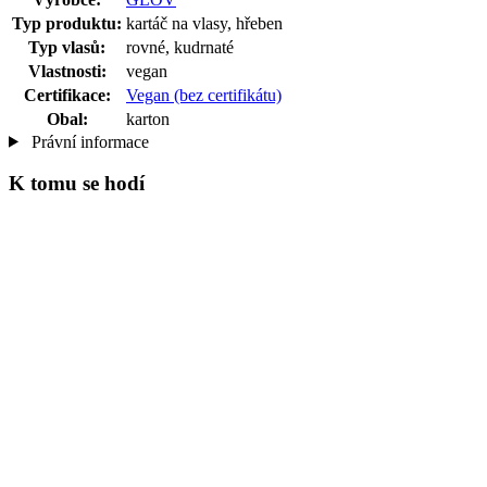
Typ produktu:
kartáč na vlasy, hřeben
Typ vlasů:
rovné, kudrnaté
Vlastnosti:
vegan
Certifikace:
Vegan (bez certifikátu)
Obal:
karton
Právní informace
K tomu se hodí