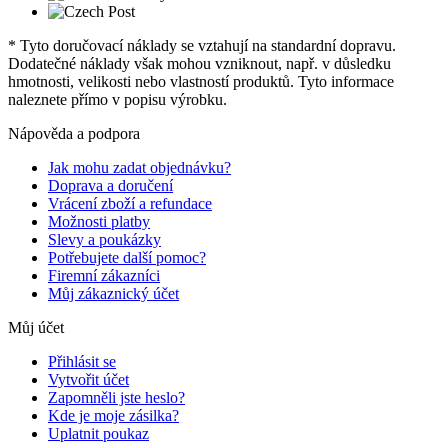
* Tyto doručovací náklady se vztahují na standardní dopravu.
Dodatečné náklady však mohou vzniknout, např. v důsledku
hmotnosti, velikosti nebo vlastností produktů. Tyto informace
naleznete přímo v popisu výrobku.
Nápověda a podpora
Jak mohu zadat objednávku?
Doprava a doručení
Vrácení zboží a refundace
Možnosti platby
Slevy a poukázky
Potřebujete další pomoc?
Firemní zákazníci
Můj zákaznický účet
Můj účet
Přihlásit se
Vytvořit účet
Zapomněli jste heslo?
Kde je moje zásilka?
Uplatnit poukaz