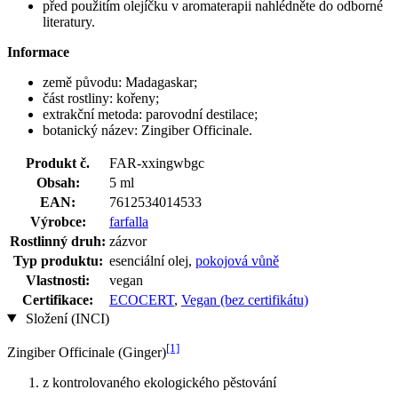
před použitím olejíčku v aromaterapii nahlédněte do odborné
literatury.
Informace
země původu: Madagaskar;
část rostliny: kořeny;
extrakční metoda: parovodní destilace;
botanický název: Zingiber Officinale.
Produkt č.
FAR-xxingwbgc
Obsah:
5 ml
EAN:
7612534014533
Výrobce:
farfalla
Rostlinný druh:
zázvor
Typ produktu:
esenciální olej,
pokojová vůně
Vlastnosti:
vegan
Certifikace:
ECOCERT
,
Vegan (bez certifikátu)
Složení (INCI)
[1]
Zingiber Officinale (Ginger)
z kontrolovaného ekologického pěstování