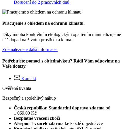
Doručení do 2 pracovních dnů.
Pracujeme s ohledem na ochranu klimatu.
Díky mnoha konkrétním ekologickým opatřením minimalizujeme
náš dopad na životní prostředí a klima.
Zde naleznete další informace.
Potřebujete pomoci s objednávkou? Rádi Vám odpovíme na
Vaše dotazy.
Kontakt
Ověřená kvalita
Bezpečný a spolehlivý nákup
Česká republika: Standardní doprava zdarma
od
1 069,00 Kč
Bezplatné vrácení zboží
Alespoň 1 vzorek zdarma
ke každé objednávce
Bezpečná platba
prostřednictvím SSL šifrování