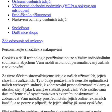
Ochrana osobních údajů
Všeobecné obchodní podmínky (VOP) a pokyny pro
odstoupení
Prohlášení o přístupnosti
Nastavení ochrany osobních údajů
Společnost
Další nice shops
Zde odstoupit od smlouvy
Personalizujte si zážitek z nakupování
Cookies a další technologie používáme pouze s Vaším individuálním
souhlasem, abychom Vám mohli nabídnout personalizovaný zážitek
z nakupování.
Za tímto účelem shromažďujeme údaje o našich uživatelích, jejich
chování a zařízeních. Tyto údaje používáme k neustálé optimalizaci
našich webových stránek, k zobrazování personalizované reklamy a
obsahu, stejně jako k analýze statistik používání. Vaše zašifrovaná
data můžeme také synchronizovat s externími poskytovateli a
zobrazovat Vám nabídky prostřednictvím jejich online reklamních
kanálů, a to pouze v případě, že jejich služby již sami využíváte.
Před udělením souhlasu si prosím zkontrolujte nastavení a naše