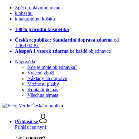
Zpět do hlavního menu
k obsahu
k nákupnímu košíku
100% přírodní kosmetika
Česká republika: Standardní doprava zdarma
od
1 069,00 Kč
Alespoň 1 vzorek zdarma
ke každé objednávce
Nápověda
Kde je moje objednávka?
Vrácení zboží
Náklady na dopravu
Možnosti platby
Kontaktujte nás
Všechna témata
Přihlásit se
Přihlásit se nyní
Jste tu
poprvé?