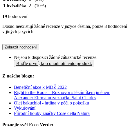
1 hvězdička
2
(10%)
19
hodnocení
Dosud neexistují žádné recenze v jazyce čeština, pouze 8 hodnocení
v jiných jazycích.
Zobrazit hodnocení
Nejsou k dispozici žádné zákaznické recenze.
Buďte první, kdo ohodnotí tento produkt.
Z našeho blogu:
Benefiční akce k MDŽ 2022
Right to the Roots – Rozhovor s lékárníkem jménem
Alexander Ehrmann za značku Saint Charles
Olej bakuchiol - hrdina v péči o pokožku
Vykuřování
Přírodní houby značky Cose della Natura
Poznejte svět Ecco Verde: