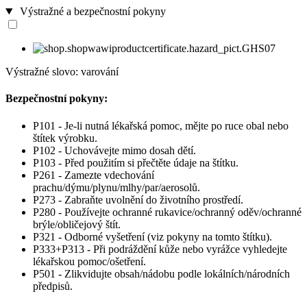
Výstražné a bezpečnostní pokyny
Výstražné slovo: varování
Bezpečnostní pokyny:
P101 - Je-li nutná lékařská pomoc, mějte po ruce obal nebo
štítek výrobku.
P102 - Uchovávejte mimo dosah dětí.
P103 - Před použitím si přečtěte údaje na štítku.
P261 - Zamezte vdechování
prachu/dýmu/plynu/mlhy/par/aerosolů.
P273 - Zabraňte uvolnění do životního prostředí.
P280 - Používejte ochranné rukavice/ochranný oděv/ochranné
brýle/obličejový štít.
P321 - Odborné vyšetření (viz pokyny na tomto štítku).
P333+P313 - Při podráždění kůže nebo vyrážce vyhledejte
lékařskou pomoc/ošetření.
P501 - Zlikvidujte obsah/nádobu podle lokálních/národních
předpisů.