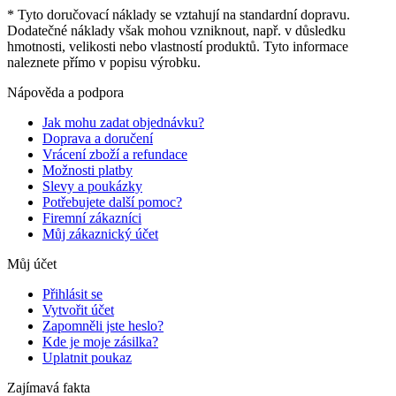
* Tyto doručovací náklady se vztahují na standardní dopravu.
Dodatečné náklady však mohou vzniknout, např. v důsledku
hmotnosti, velikosti nebo vlastností produktů. Tyto informace
naleznete přímo v popisu výrobku.
Nápověda a podpora
Jak mohu zadat objednávku?
Doprava a doručení
Vrácení zboží a refundace
Možnosti platby
Slevy a poukázky
Potřebujete další pomoc?
Firemní zákazníci
Můj zákaznický účet
Můj účet
Přihlásit se
Vytvořit účet
Zapomněli jste heslo?
Kde je moje zásilka?
Uplatnit poukaz
Zajímavá fakta