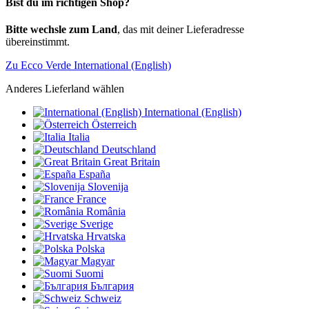
Bist du im richtigen Shop?
Bitte wechsle zum Land
, das mit deiner Lieferadresse
übereinstimmt.
Zu Ecco Verde International (English)
Anderes Lieferland wählen
International (English)
Österreich
Italia
Deutschland
Great Britain
España
Slovenija
France
România
Sverige
Hrvatska
Polska
Magyar
Suomi
България
Schweiz