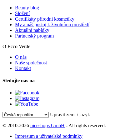
Beauty blog
Složení
Certifikáty přírodní kosmetiky
My a náš postoj k životnímu prostředí
Aktuální nabídky
Partnerský program
O Ecco Verde
O nás
Naše společnost
Kontakt
Sledujte nás na
Upravit zemi / jazyk
© 2010-2026
niceshops GmbH
- All rights reserved.
Impresum a uživatelské podmínky