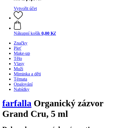
Vytvořit účet
Nákupní košík
0,00 Kč
Značky
Pleť
Make-up
Tělo
Vlasy
Muži
Miminka a děti
Témata
Opalování
Nabídky
farfalla
Organický zázvor
Grand Cru, 5 ml