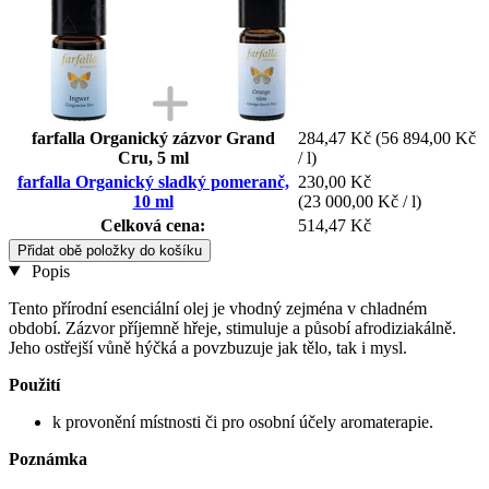
farfalla Organický zázvor Grand
284,47 Kč
(56 894,00 Kč
Cru, 5 ml
/ l)
farfalla Organický sladký pomeranč,
230,00 Kč
10 ml
(23 000,00 Kč / l)
Celková cena:
514,47 Kč
Přidat obě položky do košíku
Popis
Tento přírodní esenciální olej je vhodný zejména v chladném
období. Zázvor příjemně hřeje, stimuluje a působí afrodiziakálně.
Jeho ostřejší vůně hýčká a povzbuzuje jak tělo, tak i mysl.
Použití
k provonění místnosti či pro osobní účely aromaterapie.
Poznámka