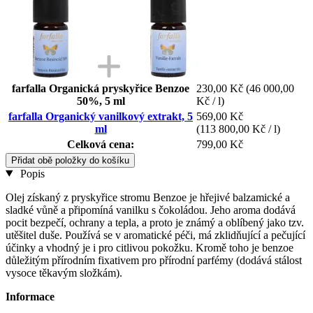
farfalla Organická pryskyřice Benzoe
230,00 Kč
(46 000,00
50%, 5 ml
Kč / l)
farfalla Organický vanilkový extrakt, 5
569,00 Kč
ml
(113 800,00 Kč / l)
Celková cena:
799,00 Kč
Přidat obě položky do košíku
Popis
Olej získaný z pryskyřice stromu Benzoe je hřejivé balzamické a
sladké vůně a připomíná vanilku s čokoládou. Jeho aroma dodává
pocit bezpečí, ochrany a tepla, a proto je známý a oblíbený jako tzv.
utěšitel duše. Používá se v aromatické péči, má zklidňující a pečující
účinky a vhodný je i pro citlivou pokožku. Kromě toho je benzoe
důležitým přírodním fixativem pro přírodní parfémy (dodává stálost
vysoce těkavým složkám).
Informace