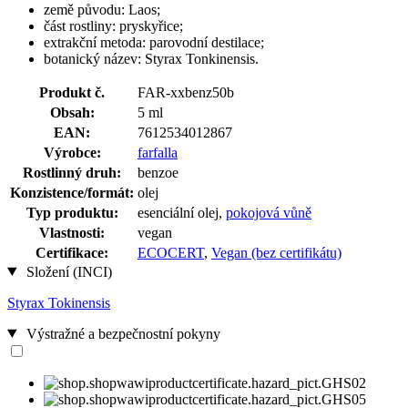
země původu: Laos;
část rostliny: pryskyřice;
extrakční metoda: parovodní destilace;
botanický název: Styrax Tonkinensis.
Produkt č.
FAR-xxbenz50b
Obsah:
5 ml
EAN:
7612534012867
Výrobce:
farfalla
Rostlinný druh:
benzoe
Konzistence/formát:
olej
Typ produktu:
esenciální olej,
pokojová vůně
Vlastnosti:
vegan
Certifikace:
ECOCERT
,
Vegan (bez certifikátu)
Složení (INCI)
Styrax Tokinensis
Výstražné a bezpečnostní pokyny