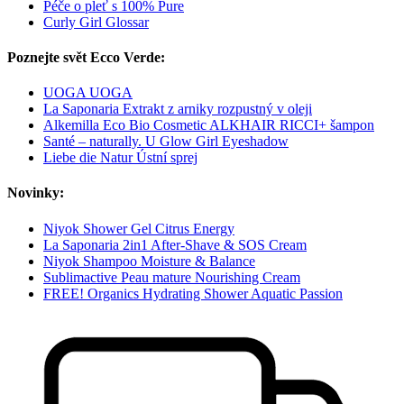
Péče o pleť s 100% Pure
Curly Girl Glossar
Poznejte svět Ecco Verde:
UOGA UOGA
La Saponaria Extrakt z arniky rozpustný v oleji
Alkemilla Eco Bio Cosmetic ALKHAIR RICCI+ šampon
Santé – naturally. U Glow Girl Eyeshadow
Liebe die Natur Ústní sprej
Novinky:
Niyok Shower Gel Citrus Energy
La Saponaria 2in1 After-Shave & SOS Cream
Niyok Shampoo Moisture & Balance
Sublimactive Peau mature Nourishing Cream
FREE! Organics Hydrating Shower Aquatic Passion