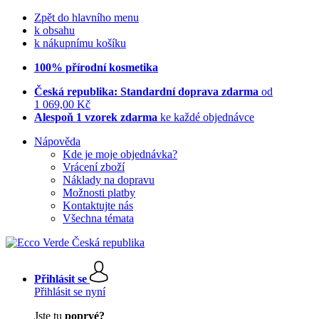
Zpět do hlavního menu
k obsahu
k nákupnímu košíku
100% přírodní kosmetika
Česká republika: Standardní doprava zdarma
od
1 069,00 Kč
Alespoň 1 vzorek zdarma
ke každé objednávce
Nápověda
Kde je moje objednávka?
Vrácení zboží
Náklady na dopravu
Možnosti platby
Kontaktujte nás
Všechna témata
Přihlásit se
Přihlásit se nyní
Jste tu
poprvé?