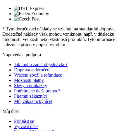
* Tyto doručovací náklady se vztahují na standardní dopravu.
Dodatečné náklady však mohou vzniknout, např. v důsledku
hmotnosti, velikosti nebo vlastností produktů. Tyto informace
naleznete přímo v popisu výrobku.
Nápověda a podpora
Jak mohu zadat objednávku?
Doprava a doručení
Vrácení zboží a refundace
Možnosti platby
Slevy a poukázky
Potřebujete další pomoc?
Firemní zákazníci
Můj zákaznický účet
Můj účet
Přihlásit se
Vytvořit účet