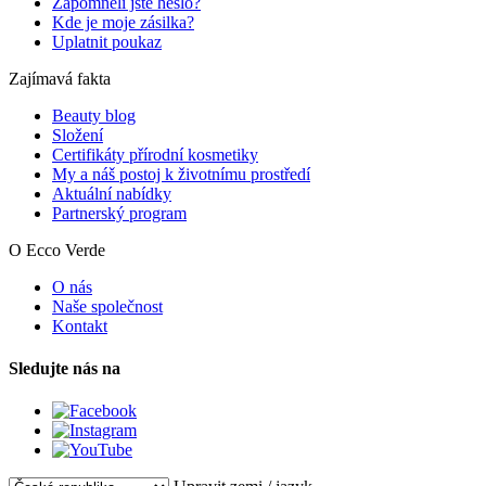
Zapomněli jste heslo?
Kde je moje zásilka?
Uplatnit poukaz
Zajímavá fakta
Beauty blog
Složení
Certifikáty přírodní kosmetiky
My a náš postoj k životnímu prostředí
Aktuální nabídky
Partnerský program
O Ecco Verde
O nás
Naše společnost
Kontakt
Sledujte nás na