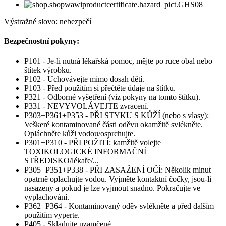
Výstražné slovo: nebezpečí
Bezpečnostní pokyny:
P101 - Je-li nutná lékařská pomoc, mějte po ruce obal nebo
štítek výrobku.
P102 - Uchovávejte mimo dosah dětí.
P103 - Před použitím si přečtěte údaje na štítku.
P321 - Odborné vyšetření (viz pokyny na tomto štítku).
P331 - NEVYVOLÁVEJTE zvracení.
P303+P361+P353 - PŘI STYKU S KŮŽÍ (nebo s vlasy):
Veškeré kontaminované části oděvu okamžitě svlékněte.
Opláchněte kůži vodou/osprchujte.
P301+P310 - PŘI POŽITÍ: kamžitě volejte
TOXIKOLOGICKÉ INFORMAČNÍ
STŘEDISKO/lékaře/...
P305+P351+P338 - PŘI ZASAŽENÍ OČÍ: Několik minut
opatrně oplachujte vodou. Vyjměte kontaktní čočky, jsou-li
nasazeny a pokud je lze vyjmout snadno. Pokračujte ve
vyplachování.
P362+P364 - Kontaminovaný oděv svlékněte a před dalším
použitím vyperte.
P405 - Skladujte uzamčené.