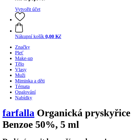
Vytvořit účet
Nákupní košík
0,00 Kč
Značky
Pleť
Make-up
Tělo
Vlasy
Muži
Miminka a děti
Témata
Opalování
Nabídky
farfalla
Organická pryskyřice
Benzoe 50%, 5 ml