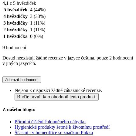
4,1
z 5 hvězdiček
5 hvězdiček
4
(44%)
4 hvězdičky
3
(33%)
3 hvězdičky
1
(11%)
2 hvězdičky
1
(11%)
1 hvězdička
0
(0%)
9
hodnocení
Dosud neexistují žádné recenze v jazyce čeština, pouze 2 hodnocení
v jiných jazycích.
Zobrazit hodnocení
Nejsou k dispozici žádné zákaznické recenze.
Buďte první, kdo ohodnotí tento produkt.
Z našeho blogu:
Přírodní čištění čalouněného nábytku
Hygienické produkty šetrné k životnímu prostředí
Šťastni i v homeoffice se značkou Pukka