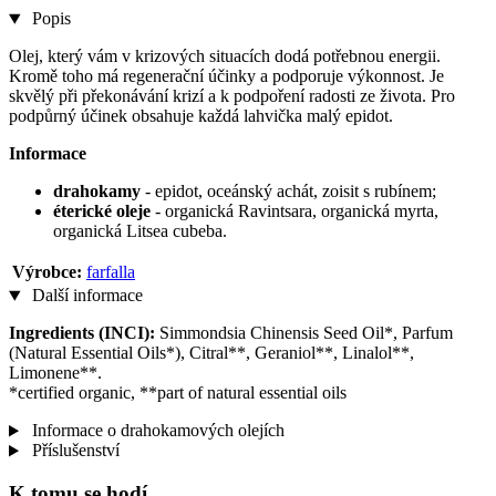
Popis
Olej, který vám v krizových situacích dodá potřebnou energii.
Kromě toho má regenerační účinky a podporuje výkonnost. Je
skvělý při překonávání krizí a k podpoření radosti ze života. Pro
podpůrný účinek obsahuje každá lahvička malý epidot.
Informace
drahokamy
- epidot, oceánský achát, zoisit s rubínem;
éterické oleje
- organická Ravintsara, organická myrta,
organická Litsea cubeba.
Výrobce:
farfalla
Další informace
Ingredients (INCI):
Simmondsia Chinensis Seed Oil*, Parfum
(Natural Essential Oils*), Citral**, Geraniol**, Linalol**,
Limonene**.
*certified organic, **part of natural essential oils
Informace o drahokamových olejích
Příslušenství
K tomu se hodí