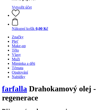
Vytvořit účet
Nákupní košík
0,00 Kč
Značky
Pleť
Make-up
Tělo
Vlasy
Muži
Miminka a děti
Témata
Opalování
Nabídky
farfalla
Drahokamový olej -
regenerace