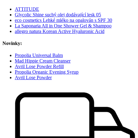
ATTITUDE
Glycolic Shine suchý olej dodávající lesk 05
eco cosmetics Lehké mléko na opalován s SPF 30
La Saponaria All in One Shower Gel & Shampoo
allegro natura Korean Active Hyaluronic Acid
Novinky:
Propolia Universal Balm
Mad Hippie Cream Cleanser
Avril Lose Powder Refill
Propolia Organic Evening Syrup
Avril Lose Powder