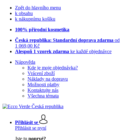
Zpět do hlavního menu
k obsahu
k nákupnímu košíku
100% přírodní kosmetika
Česká republika: Standardní doprava zdarma
od
1 069,00 Kč
Alespoň 1 vzorek zdarma
ke každé objednávce
Nápověda
Kde je moje objednávka?
Vrácení zboží
Náklady na dopravu
Možnosti platby
Kontaktujte nás
Všechna témata
Přihlásit se
Přihlásit se nyní
Jste tu
poprvé?