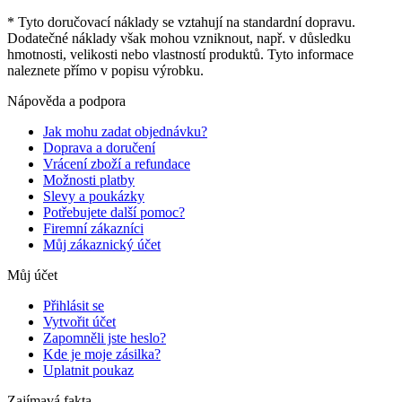
* Tyto doručovací náklady se vztahují na standardní dopravu.
Dodatečné náklady však mohou vzniknout, např. v důsledku
hmotnosti, velikosti nebo vlastností produktů. Tyto informace
naleznete přímo v popisu výrobku.
Nápověda a podpora
Jak mohu zadat objednávku?
Doprava a doručení
Vrácení zboží a refundace
Možnosti platby
Slevy a poukázky
Potřebujete další pomoc?
Firemní zákazníci
Můj zákaznický účet
Můj účet
Přihlásit se
Vytvořit účet
Zapomněli jste heslo?
Kde je moje zásilka?
Uplatnit poukaz
Zajímavá fakta