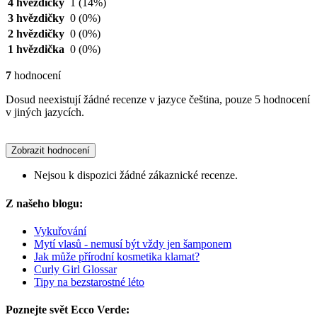
4 hvězdičky
1
(14%)
3 hvězdičky
0
(0%)
2 hvězdičky
0
(0%)
1 hvězdička
0
(0%)
7
hodnocení
Dosud neexistují žádné recenze v jazyce čeština, pouze 5 hodnocení
v jiných jazycích.
Zobrazit hodnocení
Nejsou k dispozici žádné zákaznické recenze.
Z našeho blogu:
Vykuřování
Mytí vlasů - nemusí být vždy jen šamponem
Jak může přírodní kosmetika klamat?
Curly Girl Glossar
Tipy na bezstarostné léto
Poznejte svět Ecco Verde: