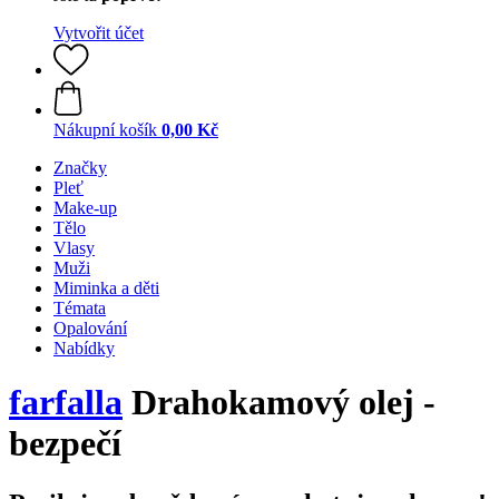
Vytvořit účet
Nákupní košík
0,00 Kč
Značky
Pleť
Make-up
Tělo
Vlasy
Muži
Miminka a děti
Témata
Opalování
Nabídky
farfalla
Drahokamový olej -​
bezpečí