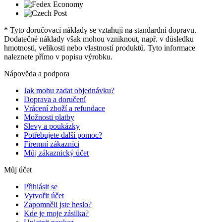
* Tyto doručovací náklady se vztahují na standardní dopravu.
Dodatečné náklady však mohou vzniknout, např. v důsledku
hmotnosti, velikosti nebo vlastností produktů. Tyto informace
naleznete přímo v popisu výrobku.
Nápověda a podpora
Jak mohu zadat objednávku?
Doprava a doručení
Vrácení zboží a refundace
Možnosti platby
Slevy a poukázky
Potřebujete další pomoc?
Firemní zákazníci
Můj zákaznický účet
Můj účet
Přihlásit se
Vytvořit účet
Zapomněli jste heslo?
Kde je moje zásilka?