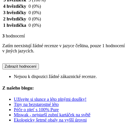
4 hvězdičky
0
(0%)
3 hvězdičky
0
(0%)
2 hvězdičky
0
(0%)
1 hvězdička
0
(0%)
3
hodnocení
Zatím neexistují žádné recenze v jazyce čeština, pouze 1 hodnocení
v jiných jazycích.
Zobrazit hodnocení
Nejsou k dispozici žádné zákaznické recenze.
Z našeho blogu:
Užívejte si slunce a léto plnými doušky!
Tipy na bezstarostné léto
Péče o pleť s 100% Pure
Miswak - nejstarší zubní kartáček na světě
Ekologicky šetrné obaly na vyšší úrovni