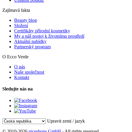
Uplatnit poukaz
Zajímavá fakta
Beauty blog
Složení
Certifikáty přírodní kosmetiky
My a náš postoj k životnímu prostředí
Aktuální nabídky
Partnerský program
O Ecco Verde
O nás
Naše společnost
Kontakt
Sledujte nás na
Upravit zemi / jazyk
© 2010-2026
niceshops GmbH
- All rights reserved.