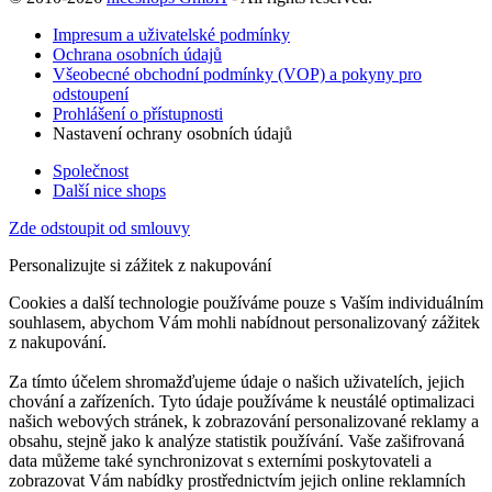
Impresum a uživatelské podmínky
Ochrana osobních údajů
Všeobecné obchodní podmínky (VOP) a pokyny pro
odstoupení
Prohlášení o přístupnosti
Nastavení ochrany osobních údajů
Společnost
Další nice shops
Zde odstoupit od smlouvy
Personalizujte si zážitek z nakupování
Cookies a další technologie používáme pouze s Vaším individuálním
souhlasem, abychom Vám mohli nabídnout personalizovaný zážitek
z nakupování.
Za tímto účelem shromažďujeme údaje o našich uživatelích, jejich
chování a zařízeních. Tyto údaje používáme k neustálé optimalizaci
našich webových stránek, k zobrazování personalizované reklamy a
obsahu, stejně jako k analýze statistik používání. Vaše zašifrovaná
data můžeme také synchronizovat s externími poskytovateli a
zobrazovat Vám nabídky prostřednictvím jejich online reklamních