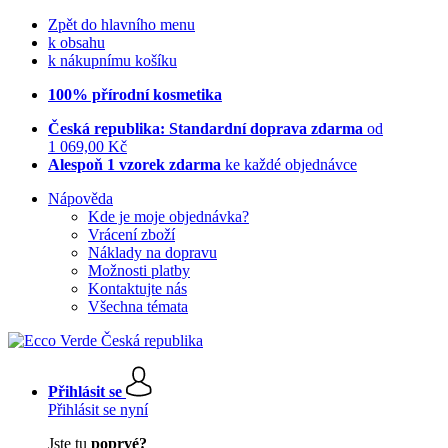
Zpět do hlavního menu
k obsahu
k nákupnímu košíku
100% přírodní kosmetika
Česká republika: Standardní doprava zdarma
od
1 069,00 Kč
Alespoň 1 vzorek zdarma
ke každé objednávce
Nápověda
Kde je moje objednávka?
Vrácení zboží
Náklady na dopravu
Možnosti platby
Kontaktujte nás
Všechna témata
Přihlásit se
Přihlásit se nyní
Jste tu
poprvé?