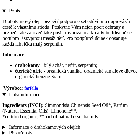
Popis
Drahokamový olej -​ bezpečí podporuje sebedůvěru a doprovází na
cestě k vlastnímu středu. Poskytne Vám nejen pocit ochrany a
bezpečí, ale zároveň také posílí rovnováhu a kreativitu. Ideálně se
hodí pro láskyplnou masáž dětí. Pro podpůrný účinek obsahuje
každá lahvička malý serpentin.
Informace
drahokamy
- bílý achát, nefrit, serpentin;
éterické oleje
- organická vanilka, organické santalové dřevo,
organický benzoe Siam.
Výrobce:
farfalla
Další informace
Ingredients (INCI):
Simmondsia Chinensis Seed Oil*, Parfum
(Natural Essential Oils), Limonene**.
*certified organic, **part of natural essential oils
Informace o drahokamových olejích
Příslušenství