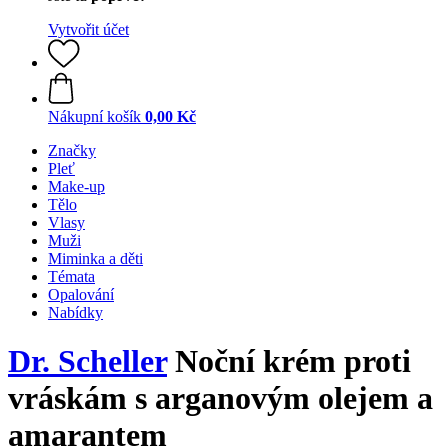
Vytvořit účet
Nákupní košík
0,00 Kč
Značky
Pleť
Make-up
Tělo
Vlasy
Muži
Miminka a děti
Témata
Opalování
Nabídky
Dr. Scheller
Noční krém proti
vráskám s arganovým olejem a
amarantem