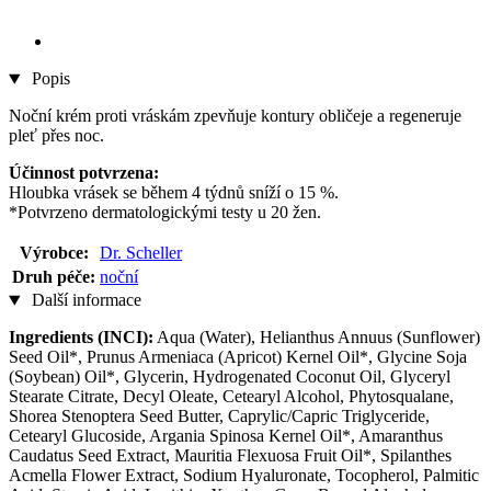
Popis
Noční krém proti vráskám zpevňuje kontury obličeje a regeneruje
pleť přes noc.
Účinnost potvrzena:
Hloubka vrásek se během 4 týdnů sníží o 15 %.
*Potvrzeno dermatologickými testy u 20 žen.
Výrobce:
Dr. Scheller
Druh péče:
noční
Další informace
Ingredients (INCI):
Aqua (Water), Helianthus Annuus (Sunflower)
Seed Oil*, Prunus Armeniaca (Apricot) Kernel Oil*, Glycine Soja
(Soybean) Oil*, Glycerin, Hydrogenated Coconut Oil, Glyceryl
Stearate Citrate, Decyl Oleate, Cetearyl Alcohol, Phytosqualane,
Shorea Stenoptera Seed Butter, Caprylic/Capric Triglyceride,
Cetearyl Glucoside, Argania Spinosa Kernel Oil*, Amaranthus
Caudatus Seed Extract, Mauritia Flexuosa Fruit Oil*, Spilanthes
Acmella Flower Extract, Sodium Hyaluronate, Tocopherol, Palmitic