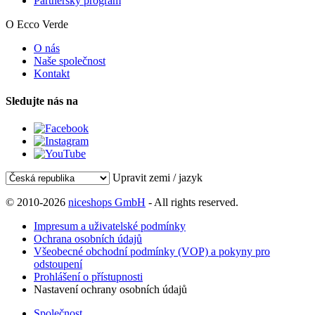
Partnerský program
O Ecco Verde
O nás
Naše společnost
Kontakt
Sledujte nás na
Upravit zemi / jazyk
© 2010-2026
niceshops GmbH
- All rights reserved.
Impresum a uživatelské podmínky
Ochrana osobních údajů
Všeobecné obchodní podmínky (VOP) a pokyny pro
odstoupení
Prohlášení o přístupnosti
Nastavení ochrany osobních údajů
Společnost