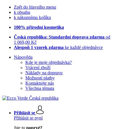
Zpět do hlavního menu
k obsahu
k nákupnímu košíku
100% přírodní kosmetika
Česká republika: Standardní doprava zdarma
od
1 069,00 Kč
Alespoň 1 vzorek zdarma
ke každé objednávce
Nápověda
Kde je moje objednávka?
Vrácení zboží
Náklady na dopravu
Možnosti platby
Kontaktujte nás
Všechna témata
Přihlásit se
Přihlásit se nyní
Jste tu
poprvé?