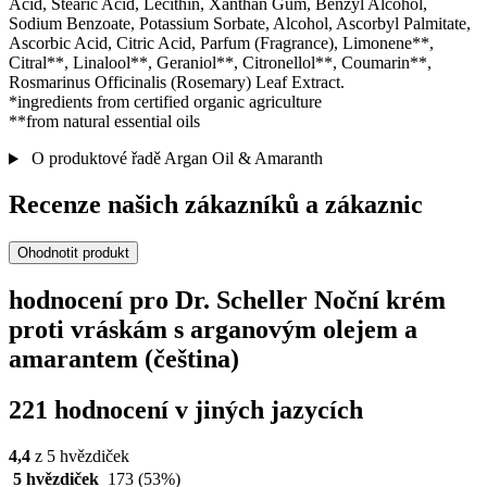
Acid, Stearic Acid, Lecithin, Xanthan Gum, Benzyl Alcohol,
Sodium Benzoate, Potassium Sorbate, Alcohol, Ascorbyl Palmitate,
Ascorbic Acid, Citric Acid, Parfum (Fragrance), Limonene**,
Citral**, Linalool**, Geraniol**, Citronellol**, Coumarin**,
Rosmarinus Officinalis (Rosemary) Leaf Extract.
*ingredients from certified organic agriculture
**from natural essential oils
O produktové řadě Argan Oil & Amaranth
Recenze našich zákazníků a zákaznic
Ohodnotit produkt
hodnocení pro Dr. Scheller Noční krém
proti vráskám s arganovým olejem a
amarantem (čeština)
221 hodnocení v jiných jazycích
4,4
z 5 hvězdiček
5 hvězdiček
173
(53%)