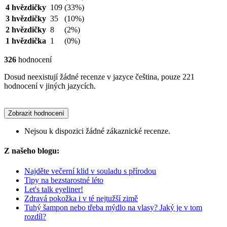
4 hvězdičky
109
(33%)
3 hvězdičky
35
(10%)
2 hvězdičky
8
(2%)
1 hvězdička
1
(0%)
326
hodnocení
Dosud neexistují žádné recenze v jazyce čeština, pouze 221
hodnocení v jiných jazycích.
Zobrazit hodnocení
Nejsou k dispozici žádné zákaznické recenze.
Z našeho blogu:
Najděte večerní klid v souladu s přírodou
Tipy na bezstarostné léto
Let's talk eyeliner!
Zdravá pokožka i v té nejtužší zimě
Tuhý šampon nebo třeba mýdlo na vlasy? Jaký je v tom
rozdíl?