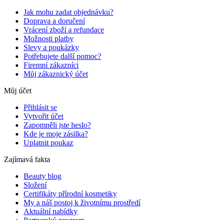
Jak mohu zadat objednávku?
Doprava a doručení
Vrácení zboží a refundace
Možnosti platby
Slevy a poukázky
Potřebujete další pomoc?
Firemní zákazníci
Můj zákaznický účet
Můj účet
Přihlásit se
Vytvořit účet
Zapomněli jste heslo?
Kde je moje zásilka?
Uplatnit poukaz
Zajímavá fakta
Beauty blog
Složení
Certifikáty přírodní kosmetiky
My a náš postoj k životnímu prostředí
Aktuální nabídky