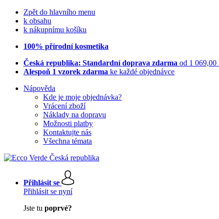
Zpět do hlavního menu
k obsahu
k nákupnímu košíku
100% přírodní kosmetika
Česká republika: Standardní doprava zdarma
od 1 069,00
Alespoň 1 vzorek zdarma
ke každé objednávce
Nápověda
Kde je moje objednávka?
Vrácení zboží
Náklady na dopravu
Možnosti platby
Kontaktujte nás
Všechna témata
Přihlásit se
Přihlásit se nyní
Jste tu
poprvé?