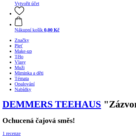
Vytvořit účet
Nákupní košík
0,00 Kč
Značky
Pleť
Make-up
Tělo
Vlasy
Muži
Miminka a děti
Témata
Opalování
Nabídky
DEMMERS TEEHAUS
"Zázvor
Ochucená čajová směs!
1 recenze