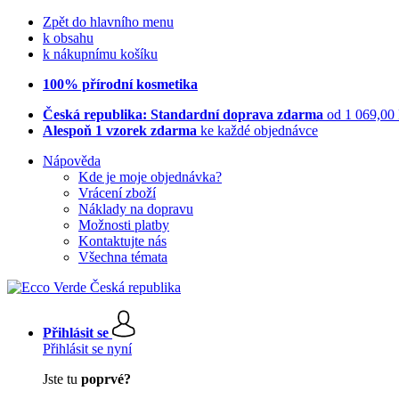
Zpět do hlavního menu
k obsahu
k nákupnímu košíku
100% přírodní kosmetika
Česká republika: Standardní doprava zdarma
od 1 069,00
Alespoň 1 vzorek zdarma
ke každé objednávce
Nápověda
Kde je moje objednávka?
Vrácení zboží
Náklady na dopravu
Možnosti platby
Kontaktujte nás
Všechna témata
Přihlásit se
Přihlásit se nyní
Jste tu
poprvé?