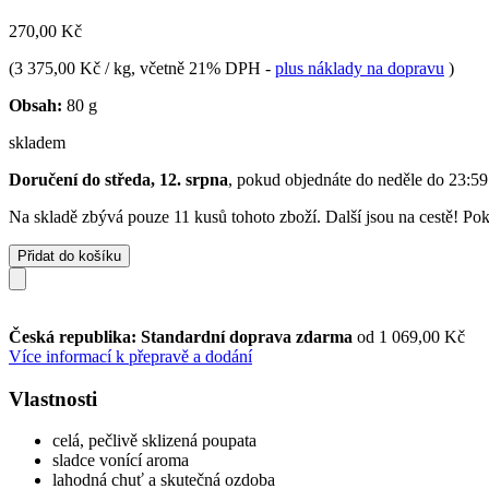
270,00 Kč
(
3 375,00 Kč / kg
, včetně 21% DPH
-
plus náklady na dopravu
)
Obsah:
80 g
skladem
Doručení do středa, 12. srpna
, pokud objednáte do
neděle do 23:59
Na skladě zbývá pouze 11 kusů tohoto zboží. Další jsou na cestě! Poku
Přidat do košíku
Česká republika: Standardní doprava zdarma
od 1 069,00 Kč
Více informací k přepravě a dodání
Vlastnosti
celá, pečlivě sklizená poupata
sladce vonící aroma
lahodná chuť a skutečná ozdoba