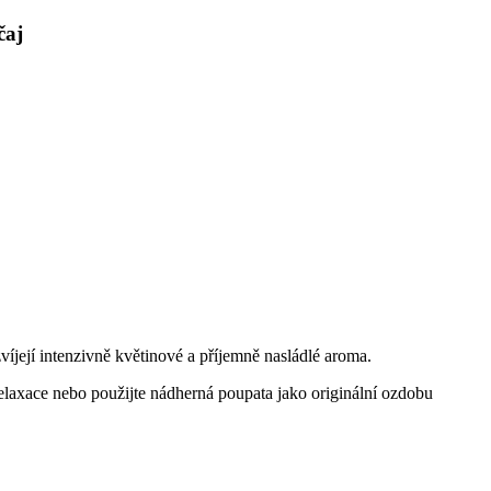
čaj
ozvíjejí intenzivně květinové a příjemně nasládlé aroma.
relaxace nebo použijte nádherná poupata jako originální ozdobu