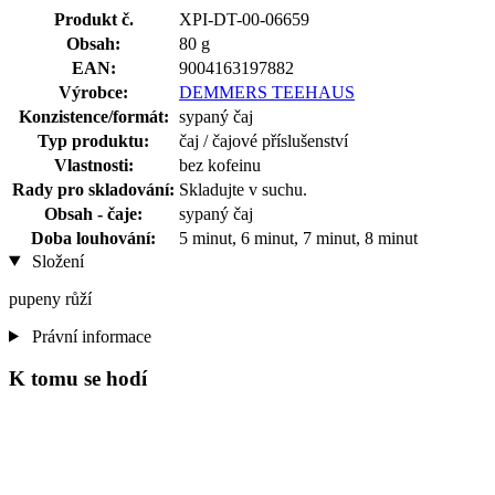
Produkt č.
XPI-DT-00-06659
Obsah:
80 g
EAN:
9004163197882
Výrobce:
DEMMERS TEEHAUS
Konzistence/formát:
sypaný čaj
Typ produktu:
čaj / čajové příslušenství
Vlastnosti:
bez kofeinu
Rady pro skladování:
Skladujte v suchu.
Obsah - čaje:
sypaný čaj
Doba louhování:
5 minut, 6 minut, 7 minut, 8 minut
Složení
pupeny růží
Právní informace
K tomu se hodí