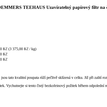
 s DEMMERS TEEHAUS Uzavíratelný papírový filtr na 
00 Kč
(3 375,00 Kč / kg)
00 Kč
00 Kč
sou tato kvalitní poupata růží pečlivě sklízená v celku. Již při zalití r
žitek. Vychutnejte si tento čistý bezkofeinový požitek během odpolední 