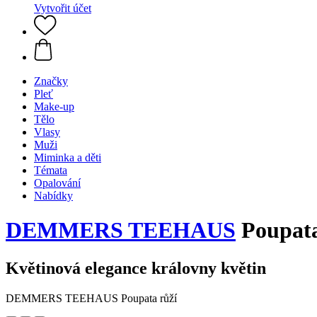
Vytvořit účet
Značky
Pleť
Make-up
Tělo
Vlasy
Muži
Miminka a děti
Témata
Opalování
Nabídky
DEMMERS TEEHAUS
Poupata 
Květinová elegance královny květin
DEMMERS TEEHAUS Poupata růží