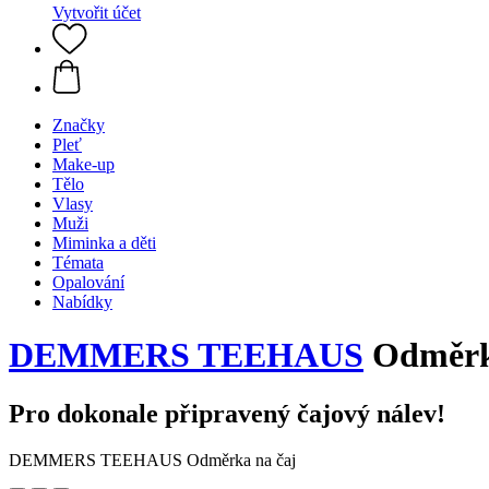
Vytvořit účet
Značky
Pleť
Make-up
Tělo
Vlasy
Muži
Miminka a děti
Témata
Opalování
Nabídky
DEMMERS TEEHAUS
Odměrk
Pro dokonale připravený čajový nálev!
DEMMERS TEEHAUS Odměrka na čaj