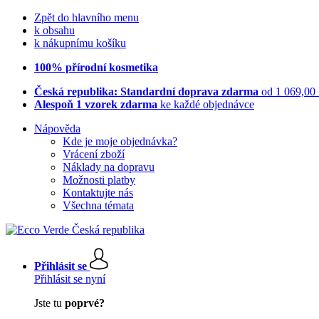
Zpět do hlavního menu
k obsahu
k nákupnímu košíku
100% přírodní kosmetika
Česká republika: Standardní doprava zdarma
od 1 069,00
Alespoň 1 vzorek zdarma
ke každé objednávce
Nápověda
Kde je moje objednávka?
Vrácení zboží
Náklady na dopravu
Možnosti platby
Kontaktujte nás
Všechna témata
Přihlásit se
Přihlásit se nyní
Jste tu
poprvé?