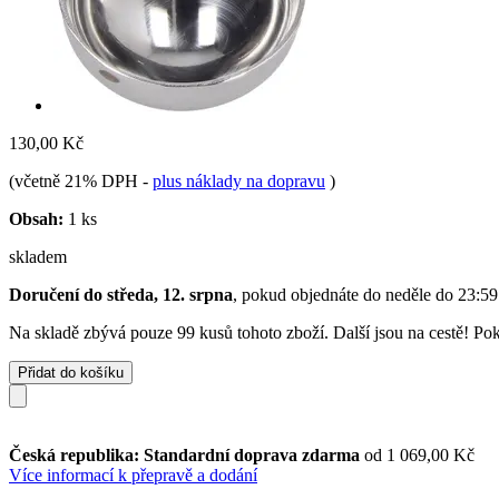
130,00 Kč
(včetně 21% DPH
-
plus náklady na dopravu
)
Obsah:
1 ks
skladem
Doručení do středa, 12. srpna
, pokud objednáte do
neděle do 23:59
Na skladě zbývá pouze 99 kusů tohoto zboží. Další jsou na cestě! Poku
Přidat do košíku
Česká republika: Standardní doprava zdarma
od 1 069,00 Kč
Více informací k přepravě a dodání