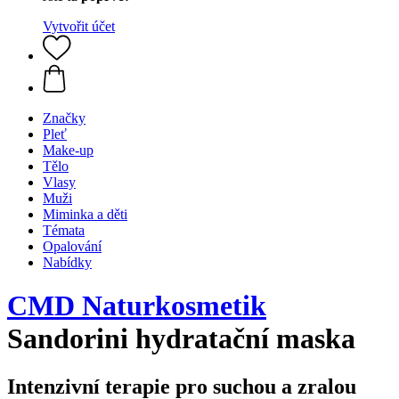
Vytvořit účet
Značky
Pleť
Make-up
Tělo
Vlasy
Muži
Miminka a děti
Témata
Opalování
Nabídky
CMD Naturkosmetik
Sandorini hydratační maska
Intenzivní terapie pro suchou a zralou