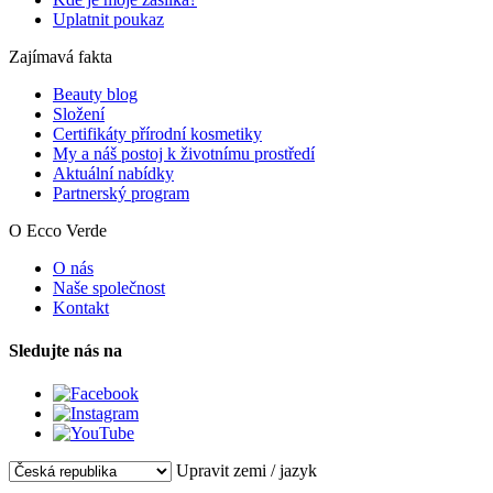
Uplatnit poukaz
Zajímavá fakta
Beauty blog
Složení
Certifikáty přírodní kosmetiky
My a náš postoj k životnímu prostředí
Aktuální nabídky
Partnerský program
O Ecco Verde
O nás
Naše společnost
Kontakt
Sledujte nás na
Upravit zemi / jazyk