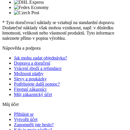
* Tyto doručovací náklady se vztahují na standardní dopravu.
Dodatečné náklady však mohou vzniknout, např. v důsledku
hmotnosti, velikosti nebo vlastností produktů. Tyto informace
naleznete přímo v popisu výrobku.
Nápověda a podpora
Jak mohu zadat objednávku?
Doprava a doručení
Vrácení zboží a refundace
Možnosti platby
Slevy a poukázky
Potřebujete další pomoc?
Firemní zákazníci
Můj zákaznický účet
Můj účet
Přihlásit se
Vytvořit účet
Zapomněli jste heslo?
Kde je moje zásilka?