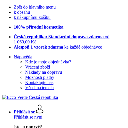
Zpět do hlavního menu
k obsahu
k nákupnímu košíku
100% přírodní kosmetika
Česká republika: Standardní doprava zdarma
od
1 069,00 Kč
Alespoň 1 vzorek zdarma
ke každé objednávce
Nápověda
Kde je moje objednávka?
Vrácení zboží
Náklady na dopravu
Možnosti platby
Kontaktujte nás
Všechna témata
Přihlásit se
Přihlásit se nyní
Jste tu
poprvé?