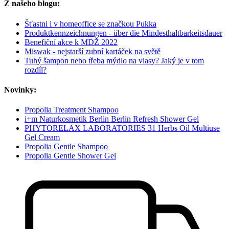
Z našeho blogu:
Šťastni i v homeoffice se značkou Pukka
Produktkennzeichnungen - über die Mindesthaltbarkeitsdauer
Benefiční akce k MDŽ 2022
Miswak - nejstarší zubní kartáček na světě
Tuhý šampon nebo třeba mýdlo na vlasy? Jaký je v tom
rozdíl?
Novinky:
Propolia Treatment Shampoo
i+m Naturkosmetik Berlin Berlin Refresh Shower Gel
PHYTORELAX LABORATORIES 31 Herbs Oil Multiuse
Gel Cream
Propolia Gentle Shampoo
Propolia Gentle Shower Gel